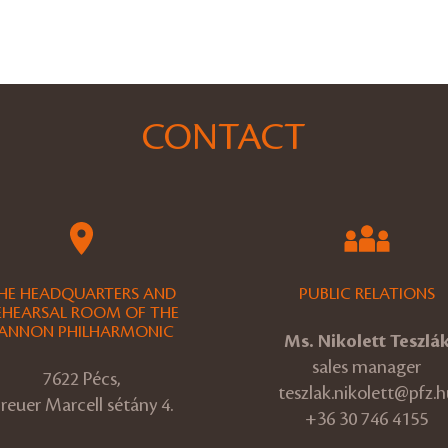
CONTACT
HE HEADQUARTERS AND
PUBLIC RELATIONS
EHEARSAL ROOM OF THE
ANNON PHILHARMONIC
Ms. Nikolett Teszlá
sales manager
7622 Pécs,
teszlak.nikolett@pfz.h
reuer Marcell sétány 4.
+36 30 746 4155