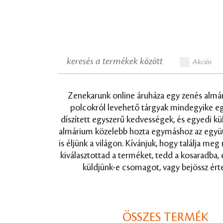
Akciós
Zenekarunk online áruháza egy zenés almári
polcokról levehető tárgyak mindegyike egy-
díszített egyszerű kedvességek, és egyedi k
almárium közelebb hozta egymáshoz az együtt é
is éljünk a világon. Kívánjuk, hogy találja me
kiválasztottad a terméket, tedd a kosaradba,
küldjünk-e csomagot, vagy bejössz érte
ÖSSZES TERMÉK