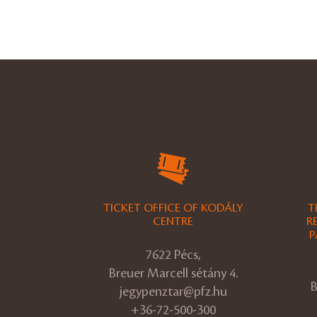
TICKET OFFICE OF KODÁLY
T
CENTRE
R
P
7622 Pécs,
Breuer Marcell sétány 4.
B
jegypenztar@pfz.hu
+36-72-500-300