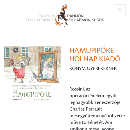
HAMUPIPŐKE -
HOLNAP KIADÓ
KÖNYV, GYEREKEKNEK
Rossini, az
operatörténelem egyik
legnagyobb zeneszerzője
Charles Perrault
mesegyűjteményéből vette
műve történetét. Ám
amikor a mese Jacopo