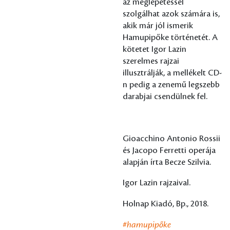
az meglepetéssel
szolgálhat azok számára is,
akik már jól ismerik
Hamupipőke történetét. A
kötetet Igor Lazin
szerelmes rajzai
illusztrálják, a mellékelt CD-
n pedig a zenemű legszebb
darabjai csendülnek fel.
Gioacchino Antonio Rossii
és Jacopo Ferretti operája
alapján írta Becze Szilvia.
Igor Lazin rajzaival.
Holnap Kiadó, Bp., 2018.
#hamupipőke