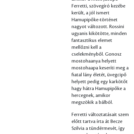
Ferretti, szövegíró kezébe
került, a jól ismert
Hamupipőke-történet
nagyot változott. Rossini
ugyanis kikötötte, minden
fantasztikus elemet
mellőzni kell a
cselekményből. Gonosz
mostohaanya helyett
mostohaapa keseríti meg a
fiatal lány életét, üvegcipő
helyett pedig egy karkötőt
hagy hátra Hamupipőke a
hercegnek, amikor
megszökik a bálból.
Ferretti változtatásait szem
előtt tartva írta át Becze
Szilvia a tündérmesét, így