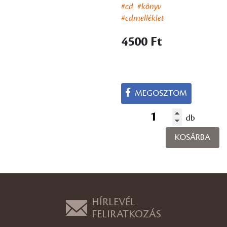
#cd
#könyv
#cdmelléklet
4500 Ft
MEGOSZTOM
db
KOSÁRBA
HÍRLEVÉL
FELIRATKOZÁS