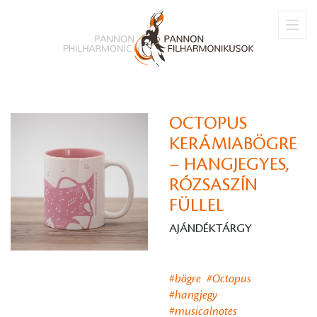
OCTOPUS
KERÁMIABÖGRE
– HANGJEGYES,
RÓZSASZÍN
FÜLLEL
AJÁNDÉKTÁRGY
#bögre
#Octopus
#hangjegy
#musicalnotes