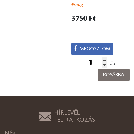
#mug
3750 Ft
MEGOSZTOM
db
KOSÁRBA
HÍRLEVÉL
FELIRATKOZÁS
Név