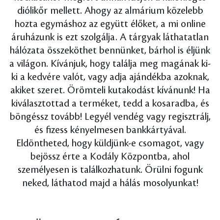
diólikőr mellett. Ahogy az almárium közelebb
hozta egymáshoz az együtt élőket, a mi online
áruházunk is ezt szolgálja. A tárgyak láthatatlan
hálózata összeköthet bennünket, bárhol is éljünk
a világon. Kívánjuk, hogy találja meg magának ki-
ki a kedvére valót, vagy adja ajándékba azoknak,
akiket szeret. Örömteli kutakodást kívánunk! Ha
kiválasztottad a terméket, tedd a kosaradba, és
böngéssz tovább! Legyél vendég vagy regisztrálj,
és fizess kényelmesen bankkártyával.
Eldöntheted, hogy küldjünk-e csomagot, vagy
bejössz érte a Kodály Központba, ahol
személyesen is találkozhatunk. Örülni fogunk
neked, láthatod majd a hálás mosolyunkat!