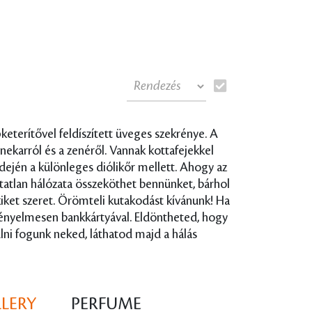
eterítővel feldíszített üveges szekrénye. A
nekarról és a zenéről. Vannak kottafejekkel
ején a különleges diólikőr mellett. Ahogy az
atatlan hálózata összeköthet bennünket, bárhol
akiket szeret. Örömteli kutakodást kívánunk! Ha
 kényelmesen bankkártyával. Eldöntheted, hogy
lni fogunk neked, láthatod majd a hálás
LLERY
PERFUME