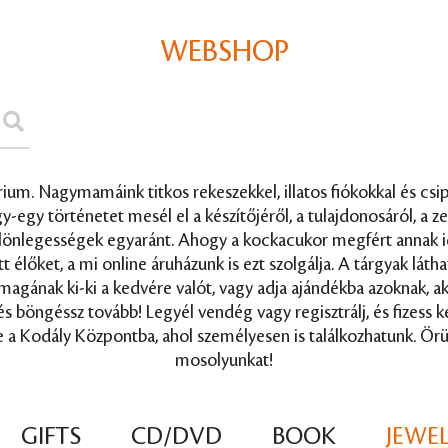
WEBSHOP
um. Nagymamáink titkos rekeszekkel, illatos fiókokkal és csipk
egy történetet mesél el a készítőjéről, a tulajdonosáról, a ze
ülönlegességek egyaránt. Ahogy a kockacukor megfért annak id
lőket, a mi online áruházunk is ezt szolgálja. A tárgyak láth
g magának ki-ki a kedvére valót, vagy adja ajándékba azoknak, 
 és böngéssz tovább! Legyél vendég vagy regisztrálj, és fizess
 a Kodály Központba, ahol személyesen is találkozhatunk. Örü
mosolyunkat!
GIFTS
CD/DVD
BOOK
JEWE