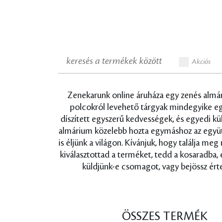
Akciós
Zenekarunk online áruháza egy zenés almári
polcokról levehető tárgyak mindegyike egy-
díszített egyszerű kedvességek, és egyedi k
almárium közelebb hozta egymáshoz az együtt é
is éljünk a világon. Kívánjuk, hogy találja me
kiválasztottad a terméket, tedd a kosaradba,
küldjünk-e csomagot, vagy bejössz érte
ÖSSZES TERMÉK