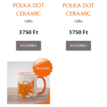
POLKA DOT
POLKA DOT
CERAMIC
CERAMIC
OCTOPUS MUG
OCTOPUS MUG
Gifts
Gifts
– YELLOW
– GREEN
3750 Ft
3750 Ft
KOSÁRBA
KOSÁRBA