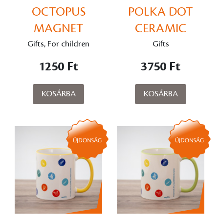
OCTOPUS
POLKA DOT
MAGNET
CERAMIC
OCTOPUS MUG
Gifts, For children
Gifts
– ORANGE
1250 Ft
3750 Ft
KOSÁRBA
KOSÁRBA