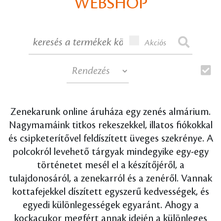
WEBSHOP
Akciós
Zenekarunk online áruháza egy zenés almárium.
Nagymamáink titkos rekeszekkel, illatos fiókokkal
és csipketerítővel feldíszített üveges szekrénye. A
polcokról levehető tárgyak mindegyike egy-egy
történetet mesél el a készítőjéről, a
tulajdonosáról, a zenekarról és a zenéről. Vannak
kottafejekkel díszített egyszerű kedvességek, és
egyedi különlegességek egyaránt. Ahogy a
kockacukor megfért annak idején a különleges