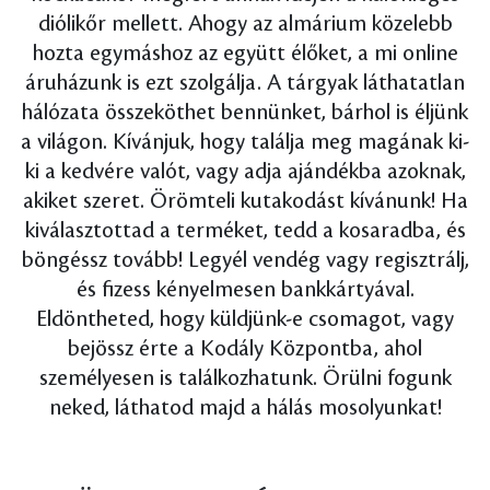
diólikőr mellett. Ahogy az almárium közelebb
hozta egymáshoz az együtt élőket, a mi online
áruházunk is ezt szolgálja. A tárgyak láthatatlan
hálózata összeköthet bennünket, bárhol is éljünk
a világon. Kívánjuk, hogy találja meg magának ki-
ki a kedvére valót, vagy adja ajándékba azoknak,
akiket szeret. Örömteli kutakodást kívánunk! Ha
kiválasztottad a terméket, tedd a kosaradba, és
böngéssz tovább! Legyél vendég vagy regisztrálj,
és fizess kényelmesen bankkártyával.
Eldöntheted, hogy küldjünk-e csomagot, vagy
bejössz érte a Kodály Központba, ahol
személyesen is találkozhatunk. Örülni fogunk
neked, láthatod majd a hálás mosolyunkat!