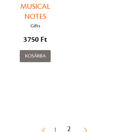
MUSICAL
NOTES
CERAMIC
Gifts
OCTOPUS MUG
3750 Ft
– ORANGE
KOSÁRBA
2
1