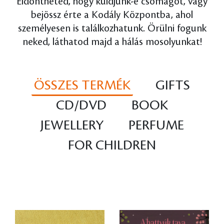
Eldöntheted, hogy küldjünk-e csomagot, vagy
bejössz érte a Kodály Központba, ahol
személyesen is találkozhatunk. Örülni fogunk
neked, láthatod majd a hálás mosolyunkat!
ÖSSZES TERMÉK
GIFTS
CD/DVD
BOOK
JEWELLERY
PERFUME
FOR CHILDREN