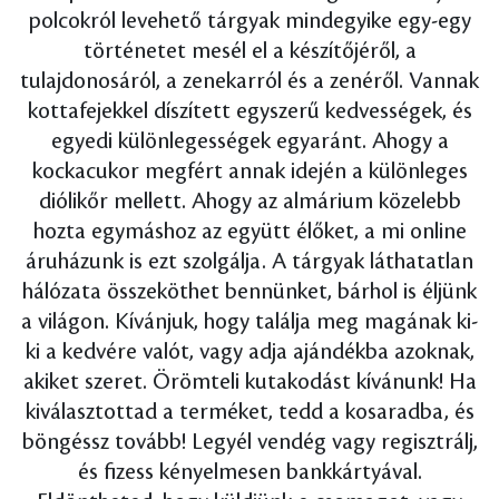
polcokról levehető tárgyak mindegyike egy-egy
történetet mesél el a készítőjéről, a
tulajdonosáról, a zenekarról és a zenéről. Vannak
kottafejekkel díszített egyszerű kedvességek, és
egyedi különlegességek egyaránt. Ahogy a
kockacukor megfért annak idején a különleges
diólikőr mellett. Ahogy az almárium közelebb
hozta egymáshoz az együtt élőket, a mi online
áruházunk is ezt szolgálja. A tárgyak láthatatlan
hálózata összeköthet bennünket, bárhol is éljünk
a világon. Kívánjuk, hogy találja meg magának ki-
ki a kedvére valót, vagy adja ajándékba azoknak,
akiket szeret. Örömteli kutakodást kívánunk! Ha
kiválasztottad a terméket, tedd a kosaradba, és
böngéssz tovább! Legyél vendég vagy regisztrálj,
és fizess kényelmesen bankkártyával.