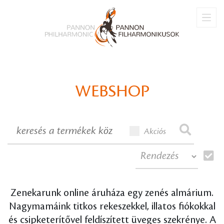
PERFUME
BOOKS FOR MUSIC-LOVERS
BŐVEBBEN
BŐVEBBEN
WEBSHOP
Akciós
Zenekarunk online áruháza egy zenés almárium.
Nagymamáink titkos rekeszekkel, illatos fiókokkal
és csipketerítővel feldíszített üveges szekrénye. A