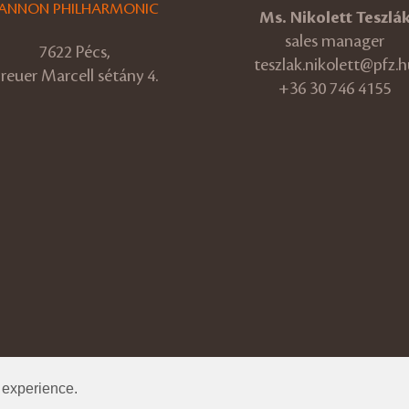
ANNON PHILHARMONIC
Ms. Nikolett Teszlá
sales manager
7622 Pécs,
teszlak.nikolett@pfz.h
reuer Marcell sétány 4.
+36 30 746 4155
r experience.