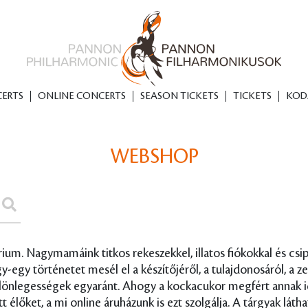
SIC-LOVERS
ERTS
ONLINE CONCERTS
SEASON TICKETS
TICKETS
KOD
WEBSHOP
um. Nagymamáink titkos rekeszekkel, illatos fiókokkal és csipk
egy történetet mesél el a készítőjéről, a tulajdonosáról, a ze
ülönlegességek egyaránt. Ahogy a kockacukor megfért annak id
lőket, a mi online áruházunk is ezt szolgálja. A tárgyak láth