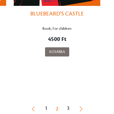
BLUEBEARD'S CASTLE
Book, For children
4500 Ft
KOSÁRBA
1
3
2