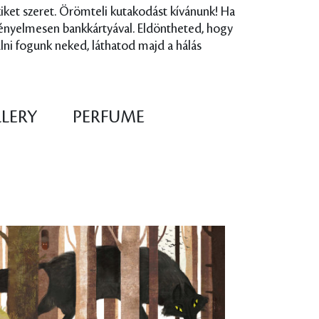
akiket szeret. Örömteli kutakodást kívánunk! Ha
 kényelmesen bankkártyával. Eldöntheted, hogy
lni fogunk neked, láthatod majd a hálás
LLERY
PERFUME