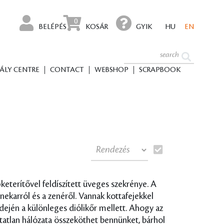
0
BELÉPÉS
KOSÁR
GYIK
HU
EN
ÁLY CENTRE
CONTACT
WEBSHOP
SCRAPBOOK
eterítővel feldíszített üveges szekrénye. A
nekarról és a zenéről. Vannak kottafejekkel
ején a különleges diólikőr mellett. Ahogy az
atatlan hálózata összeköthet bennünket, bárhol