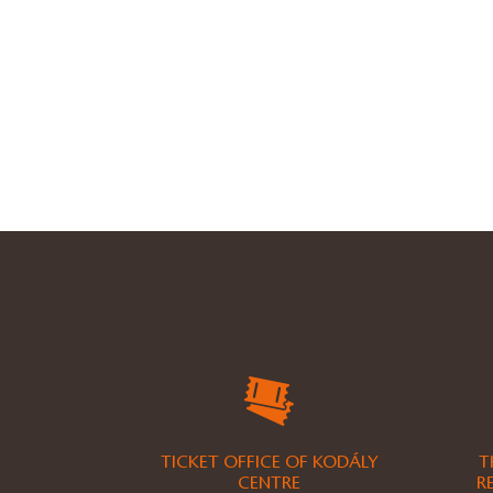
TICKET OFFICE OF KODÁLY
T
CENTRE
R