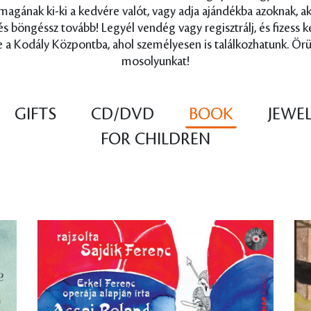
g magának ki-ki a kedvére valót, vagy adja ajándékba azoknak, 
 és böngéssz tovább! Legyél vendég vagy regisztrálj, és fizess
 a Kodály Központba, ahol személyesen is találkozhatunk. Örü
mosolyunkat!
GIFTS
CD/DVD
BOOK
JEWE
FOR CHILDREN