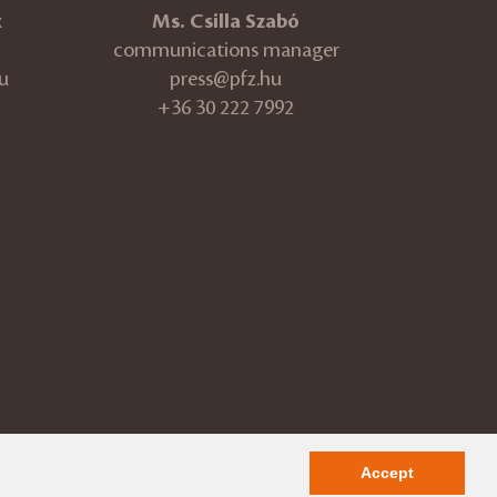
k
Ms. Csilla Szabó
communications manager
u
press@pfz.hu
+36 30 222 7992
ÁSZF
Impressum
Accept