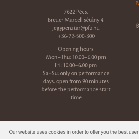
P
7622 Pécs,
Breuer Marcell sétány 4.
B
jegypenztar@pfz.hu
+36-72-500-300
Opening hours:
Mon–Thu: 10.00–6.00 pm
Fri: 10.00–6.00 pm
Sa–Su: only on performance
days, open from 90 minutes
before the performance start
time
© 2026 Pannon Philharmonic
Our website uses cookies in order to offer you the best use