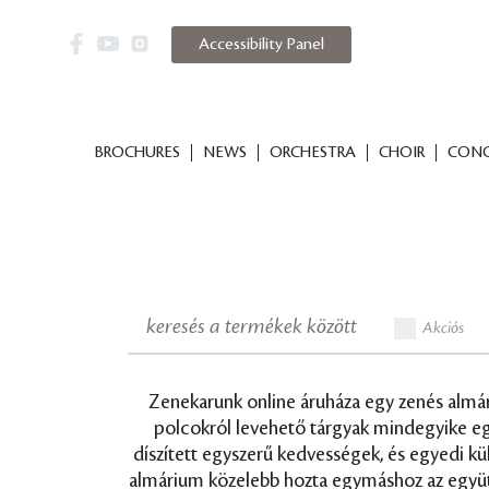
PERFUME
BOOKS FOR MU
Accessibility Panel
BŐVEBBEN
BŐVEBBEN
BROCHURES
NEWS
ORCHESTRA
CHOIR
CONC
Akciós
Zenekarunk online áruháza egy zenés almári
polcokról levehető tárgyak mindegyike egy-
díszített egyszerű kedvességek, és egyedi k
almárium közelebb hozta egymáshoz az együtt é