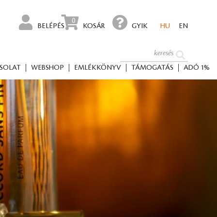
0
BELÉPÉS
KOSÁR
GYIK
HU
EN
SOLAT
WEBSHOP
EMLÉKKÖNYV
TÁMOGATÁS
ADÓ 1%