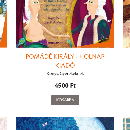
POMÁDÉ KIRÁLY - HOLNAP
KIADÓ
Könyv, Gyerekeknek
4500 Ft
KOSÁRBA