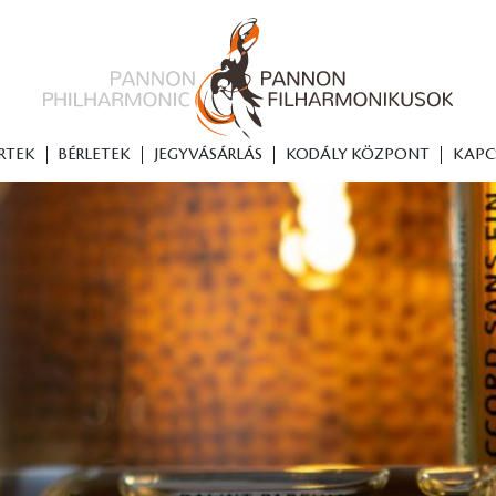
RTEK
BÉRLETEK
JEGYVÁSÁRLÁS
KODÁLY KÖZPONT
KAPC
 KÖNYVEK