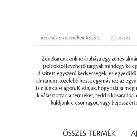
Akciós
Zenekarunk online áruháza egy zenés almári
polcokról levehető tárgyak mindegyike egy-
díszített egyszerű kedvességek, és egyedi k
almárium közelebb hozta egymáshoz az együtt é
is éljünk a világon. Kívánjuk, hogy találja me
kiválasztottad a terméket, tedd a kosaradba,
küldjünk-e csomagot, vagy bejössz érte
ÖSSZES TERMÉK
A