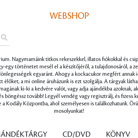
WEBSHOP
um. Nagymamáink titkos rekeszekkel, illatos fiókokkal és csipk
egy történetet mesél el a készítőjéről, a tulajdonosáról, a ze
ülönlegességek egyaránt. Ahogy a kockacukor megfért annak id
lőket, a mi online áruházunk is ezt szolgálja. A tárgyak láth
g magának ki-ki a kedvére valót, vagy adja ajándékba azoknak, 
 és böngéssz tovább! Legyél vendég vagy regisztrálj, és fizess
 a Kodály Központba, ahol személyesen is találkozhatunk. Örü
mosolyunkat!
JÁNDÉKTÁRGY
CD/DVD
KÖNYV