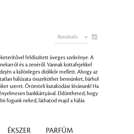
eterítővel feldíszített üveges szekrénye. A
nekarról és a zenéről. Vannak kottafejekkel
ején a különleges diólikőr mellett. Ahogy az
atatlan hálózata összeköthet bennünket, bárhol
akiket szeret. Örömteli kutakodást kívánunk! Ha
 kényelmesen bankkártyával. Eldöntheted, hogy
lni fogunk neked, láthatod majd a hálás
ÉKSZER
PARFÜM