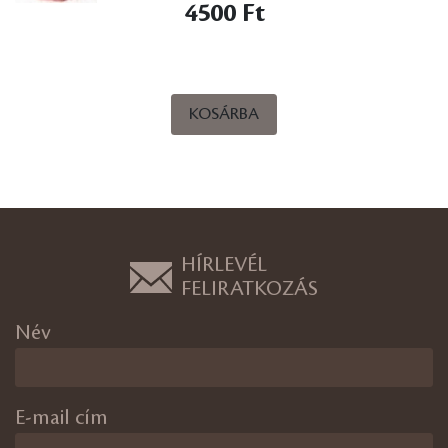
4500 Ft
KOSÁRBA
HÍRLEVÉL
FELIRATKOZÁS
Név
E-mail cím