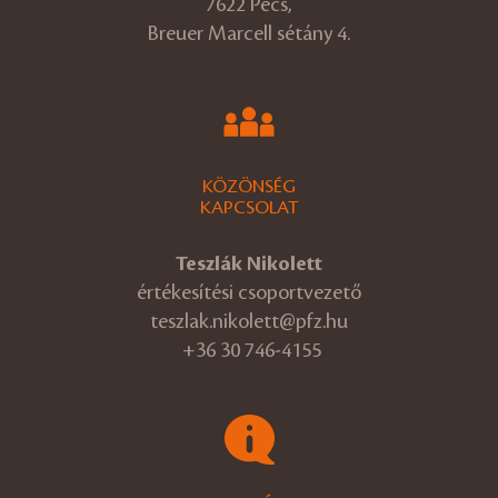
7622 Pécs,
Breuer Marcell sétány 4.
KÖZÖNSÉG
KAPCSOLAT
Teszlák Nikolett
értékesítési csoportvezető
teszlak.nikolett@pfz.hu
+36 30 746-4155