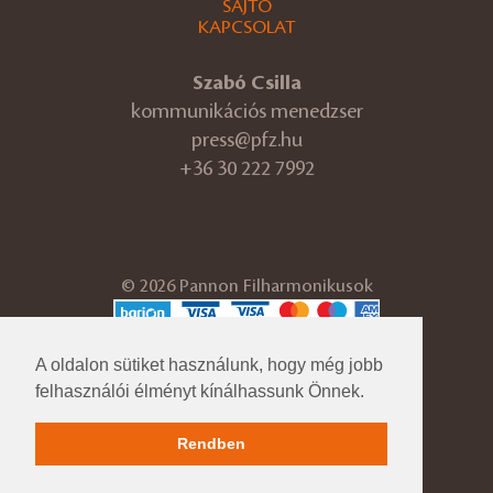
SAJTÓ
KAPCSOLAT
Szabó Csilla
kommunikációs menedzser
press@pfz.hu
+36 30 222 7992
© 2026 Pannon Filharmonikusok
ÁSZF
Adatvédelmi tájékoztató
A oldalon sütiket használunk, hogy még jobb
Cégadatok
felhasználói élményt kínálhassunk Önnek.
Impresszum
Közérdekű adatok
Rendben
Pfz.hu korábbi verzió