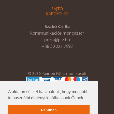
SAJTÓ
KAPCSOLAT
Szabó Csilla
kommunikációs menedzser
press@pfz.hu
+36 30 222 7992
© 2026 Pannon Filharmonikusok
ÁSZF
Adatvédelmi tájékoztató
A oldalon sütiket használunk, hogy még jobb
Cégadatok
felhasználói élményt kínálhassunk Önnek.
Impresszum
Közérdekű adatok
Rendben