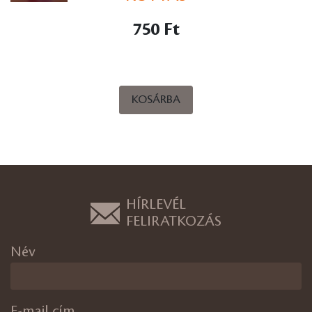
750 Ft
KOSÁRBA
HÍRLEVÉL
FELIRATKOZÁS
Név
E-mail cím