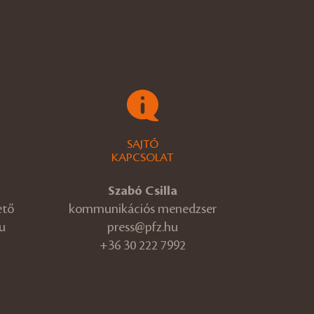
SAJTÓ
KAPCSOLAT
Szabó Csilla
ető
kommunikációs menedzser
u
press@pfz.hu
+36 30 222 7992