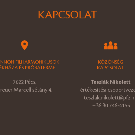
KAPCSOLAT
ANNON FILHARMONIKUSOK
KÖZÖNSÉG
ÉKHÁZA ÉS PRÓBATERME
KAPCSOLAT
7622 Pécs,
Teszlák Nikolett
reuer Marcell sétány 4.
értékesítési csoportvez
teszlak.nikolett@pfz.h
+36 30 746-4155