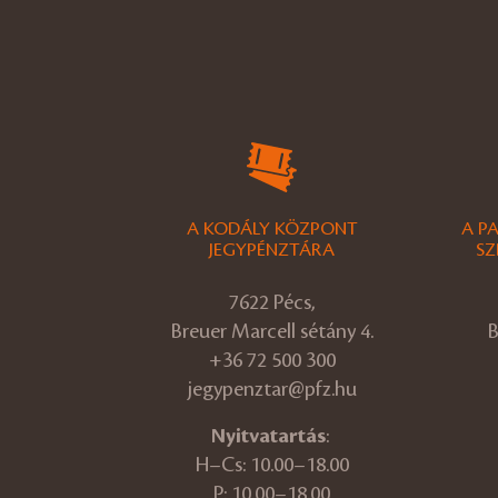
A KODÁLY KÖZPONT
A P
JEGYPÉNZTÁRA
SZ
7622 Pécs,
Breuer Marcell sétány 4.
B
+36 72 500 300
jegypenztar@pfz.hu
Nyitvatartás
:
H–Cs: 10.00–18.00
P: 10.00–18.00