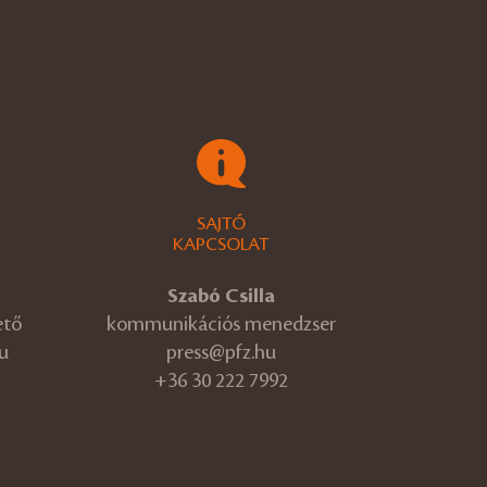
SAJTÓ
KAPCSOLAT
Szabó Csilla
ető
kommunikációs menedzser
u
press@pfz.hu
+36 30 222 7992