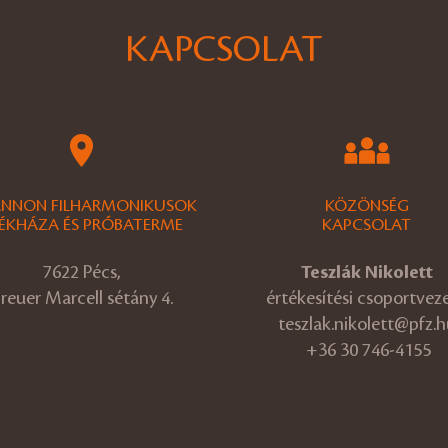
KAPCSOLAT
ANNON FILHARMONIKUSOK
KÖZÖNSÉG
ÉKHÁZA ÉS PRÓBATERME
KAPCSOLAT
7622 Pécs,
Teszlák Nikolett
reuer Marcell sétány 4.
értékesítési csoportvez
teszlak.nikolett@pfz.h
+36 30 746-4155