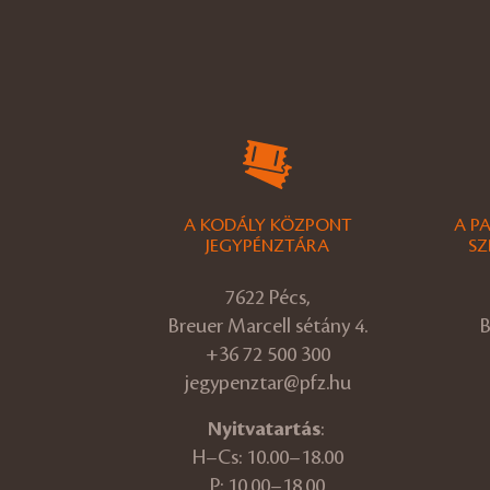
A KODÁLY KÖZPONT
A P
JEGYPÉNZTÁRA
SZ
7622 Pécs,
Breuer Marcell sétány 4.
B
+36 72 500 300
jegypenztar@pfz.hu
Nyitvatartás
:
H–Cs: 10.00–18.00
P: 10.00–18.00