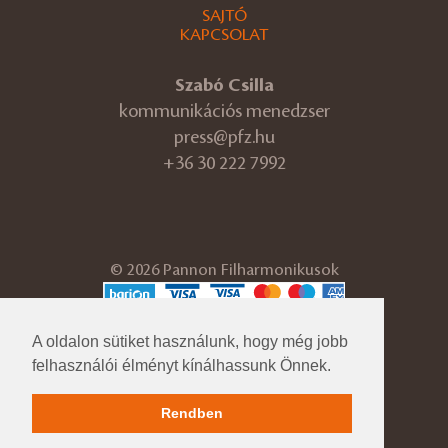
SAJTÓ
KAPCSOLAT
Szabó Csilla
kommunikációs menedzser
press@pfz.hu
+36 30 222 7992
© 2026 Pannon Filharmonikusok
ÁSZF
Adatvédelmi tájékoztató
A oldalon sütiket használunk, hogy még jobb
Cégadatok
felhasználói élményt kínálhassunk Önnek.
Impresszum
Közérdekű adatok
Rendben
Pfz.hu korábbi verzió