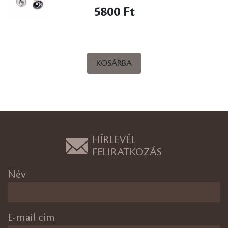
5800 Ft
KOSÁRBA
HÍRLEVÉL
FELIRATKOZÁS
Név
E-mail cím