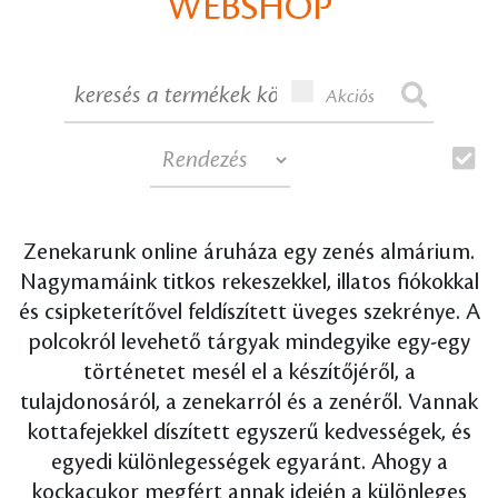
WEBSHOP
Akciós
Zenekarunk online áruháza egy zenés almárium.
Nagymamáink titkos rekeszekkel, illatos fiókokkal
és csipketerítővel feldíszített üveges szekrénye. A
polcokról levehető tárgyak mindegyike egy-egy
történetet mesél el a készítőjéről, a
tulajdonosáról, a zenekarról és a zenéről. Vannak
kottafejekkel díszített egyszerű kedvességek, és
egyedi különlegességek egyaránt. Ahogy a
kockacukor megfért annak idején a különleges