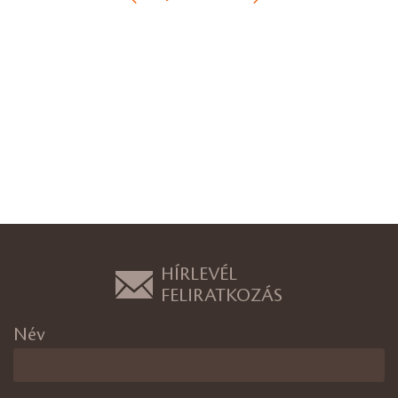
HÍRLEVÉL
FELIRATKOZÁS
Név