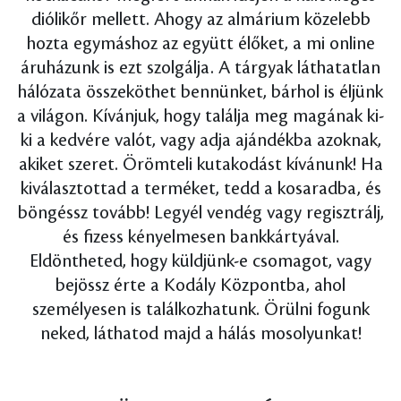
diólikőr mellett. Ahogy az almárium közelebb
hozta egymáshoz az együtt élőket, a mi online
áruházunk is ezt szolgálja. A tárgyak láthatatlan
hálózata összeköthet bennünket, bárhol is éljünk
a világon. Kívánjuk, hogy találja meg magának ki-
ki a kedvére valót, vagy adja ajándékba azoknak,
akiket szeret. Örömteli kutakodást kívánunk! Ha
kiválasztottad a terméket, tedd a kosaradba, és
böngéssz tovább! Legyél vendég vagy regisztrálj,
és fizess kényelmesen bankkártyával.
Eldöntheted, hogy küldjünk-e csomagot, vagy
bejössz érte a Kodály Központba, ahol
személyesen is találkozhatunk. Örülni fogunk
neked, láthatod majd a hálás mosolyunkat!