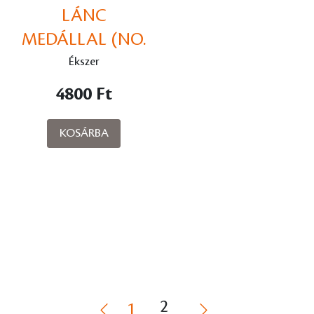
LÁNC
MEDÁLLAL (NO.
R94828)
Ékszer
4800 Ft
KOSÁRBA
2
1