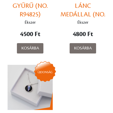
GYŰRŰ (NO.
LÁNC
R94825)
MEDÁLLAL (NO.
R67447)
Ékszer
Ékszer
4500 Ft
4800 Ft
KOSÁRBA
KOSÁRBA