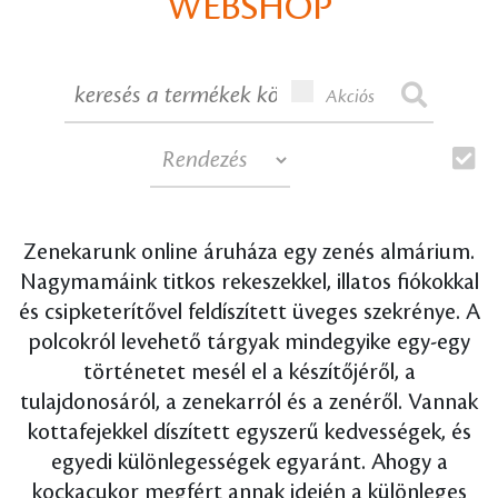
WEBSHOP
Akciós
Zenekarunk online áruháza egy zenés almárium.
Nagymamáink titkos rekeszekkel, illatos fiókokkal
és csipketerítővel feldíszített üveges szekrénye. A
polcokról levehető tárgyak mindegyike egy-egy
történetet mesél el a készítőjéről, a
tulajdonosáról, a zenekarról és a zenéről. Vannak
kottafejekkel díszített egyszerű kedvességek, és
egyedi különlegességek egyaránt. Ahogy a
kockacukor megfért annak idején a különleges