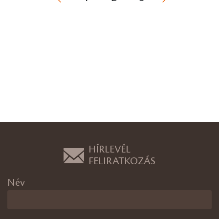
HÍRLEVÉL
FELIRATKOZÁS
Név