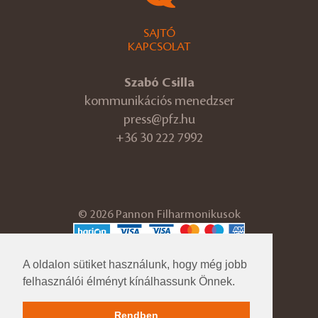
SAJTÓ
KAPCSOLAT
Szabó Csilla
kommunikációs menedzser
press@pfz.hu
+36 30 222 7992
© 2026 Pannon Filharmonikusok
ÁSZF
A oldalon sütiket használunk, hogy még jobb
Adatvédelmi tájékoztató
Cégadatok
felhasználói élményt kínálhassunk Önnek.
Impresszum
Közérdekű adatok
Rendben