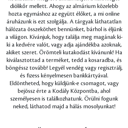
diólikőr mellett. Ahogy az almárium közelebb
hozta egymáshoz az együtt élőket, a mi online
áruházunk is ezt szolgálja. A tárgyak láthatatlan
hálózata összeköthet bennünket, bárhol is éljünk
a világon. Kívánjuk, hogy találja meg magának ki-
ki a kedvére valót, vagy adja ajándékba azoknak,
akiket szeret. Örömteli kutakodást kívánunk! Ha
kiválasztottad a terméket, tedd a kosaradba, és
böngéssz tovább! Legyél vendég vagy regisztrálj,
és fizess kényelmesen bankkártyával.
Eldöntheted, hogy küldjünk-e csomagot, vagy
bejössz érte a Kodály Központba, ahol
személyesen is találkozhatunk. Örülni fogunk
neked, láthatod majd a hálás mosolyunkat!