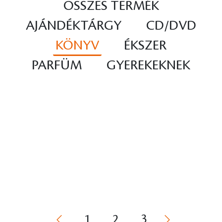
ÖSSZES TERMÉK
AJÁNDÉKTÁRGY
CD/DVD
KÖNYV
ÉKSZER
PARFÜM
GYEREKEKNEK
1
2
3