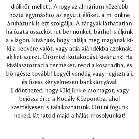
diólikőr mellett. Ahogy az almárium közelebb
hozta egymáshoz az együtt élőket, a mi online
áruházunk is ezt szolgálja. A tárgyak láthatatlan
hálózata összeköthet bennünket, bárhol is éljünk
a világon. Kívánjuk, hogy találja meg magának ki-
ki a kedvére valót, vagy adja ajándékba azoknak,
akiket szeret. Örömteli kutakodást kívánunk! Ha
kiválasztottad a terméket, tedd a kosaradba, és
böngéssz tovább! Legyél vendég vagy regisztrálj,
és fizess kényelmesen bankkártyával.
Eldöntheted, hogy küldjünk-e csomagot, vagy
bejössz érte a Kodály Központba, ahol
személyesen is találkozhatunk. Örülni fogunk
neked, láthatod majd a hálás mosolyunkat!