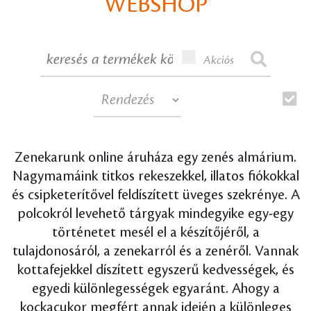
WEBSHOP
Akciós
Zenekarunk online áruháza egy zenés almárium.
Nagymamáink titkos rekeszekkel, illatos fiókokkal
és csipketerítővel feldíszített üveges szekrénye. A
polcokról levehető tárgyak mindegyike egy-egy
történetet mesél el a készítőjéről, a
tulajdonosáról, a zenekarról és a zenéről. Vannak
kottafejekkel díszített egyszerű kedvességek, és
egyedi különlegességek egyaránt. Ahogy a
kockacukor megfért annak idején a különleges