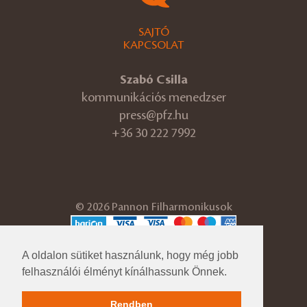
SAJTÓ
KAPCSOLAT
Szabó Csilla
kommunikációs menedzser
press@pfz.hu
+36 30 222 7992
© 2026 Pannon Filharmonikusok
ÁSZF
A oldalon sütiket használunk, hogy még jobb
Adatvédelmi tájékoztató
Cégadatok
felhasználói élményt kínálhassunk Önnek.
Impresszum
Közérdekű adatok
Rendben