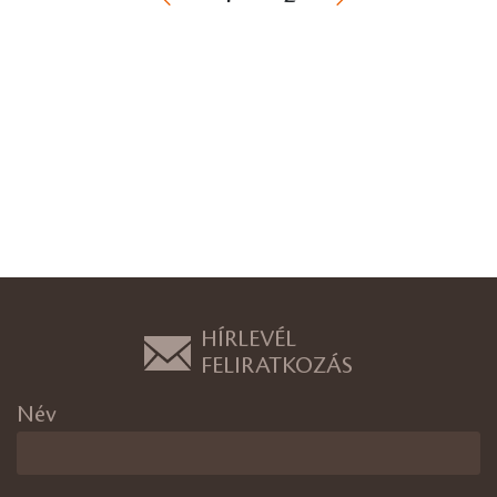
HÍRLEVÉL
FELIRATKOZÁS
Név