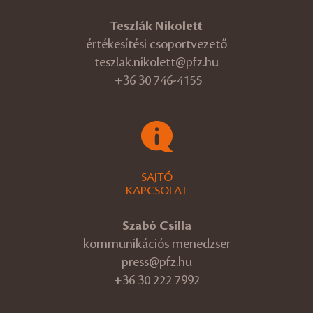
Teszlák Nikolett
értékesítési csoportvezető
teszlak.nikolett@pfz.hu
+36 30 746-4155
SAJTÓ
KAPCSOLAT
Szabó Csilla
kommunikációs menedzser
press@pfz.hu
+36 30 222 7992