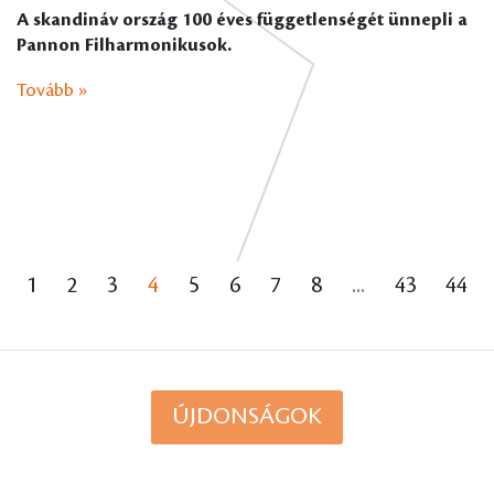
A skandináv ország 100 éves függetlenségét ünnepli a
Pannon Filharmonikusok.
Tovább »
1
2
3
4
5
6
7
8
...
43
44
ÚJDONSÁGOK