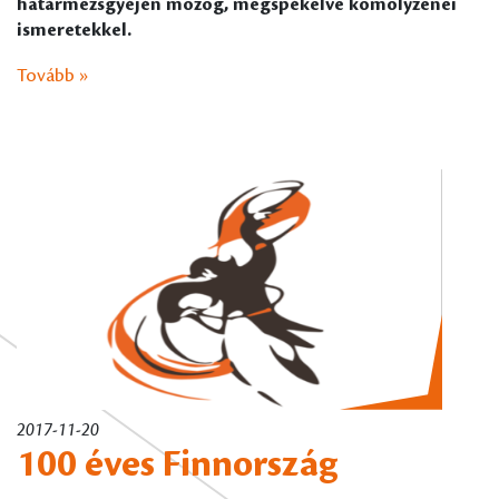
határmezsgyéjén mozog, megspékelve komolyzenei
ismeretekkel.
Tovább »
2017-11-20
100 éves Finnország