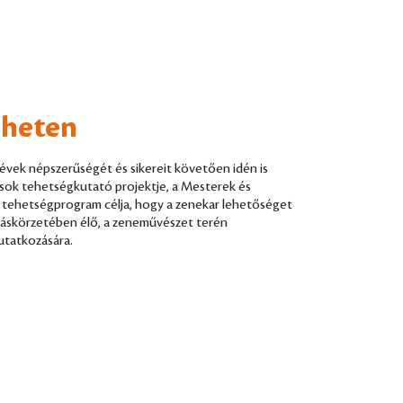
 heten
 évek népszerűségét és sikereit követően idén is
sok tehetségkutató projektje, a Mesterek és
A tehetségprogram célja, hogy a zenekar lehetőséget
nzáskörzetében élő, a zeneművészet terén
utatkozására.