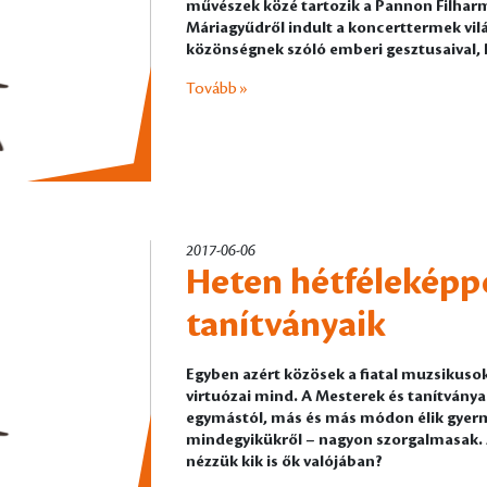
művészek közé tartozik a Pannon Filharm
Máriagyűdről indult a koncerttermek vilá
közönségnek szóló emberi gesztusaival,
Tovább »
2017-06-06
Heten hétféleképpe
tanítványaik
Egyben azért közösek a fiatal muzsikusok
virtuózai mind. A Mesterek és tanítványa
egymástól, más és más módon élik gye
mindegyikükről – nagyon szorgalmasak. A
nézzük kik is ők valójában?