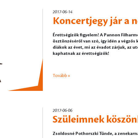
2017-06-14
Koncertjegy jár a n
Érettségizők figyelem! A Pannon Filharm
ösztönzéséről van szó, így idén a végzős
diákok az évet, mi az évadot zárjuk, az 
kaphatnak az érettségizők!
Tovább »
2017-06-06
Szüleimnek köszön
Zsoldosné Pothorszki Tünde, a zenekarnál