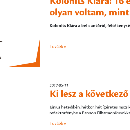
Kolonits Klára: 16
olyan voltam, mint 
Kolonits Klára a bel cantóról, féltékenys
Tovább »
2017-05-11
Ki lesz a következő
Június hetedikén, hétkor, hét ígéretes muzs
reflektorfénybe a Pannon Filharmonikusokka
Tovább »