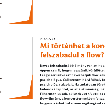
2017-05-11
Mi történhet a ko
felszabadul a flow?
Kevés felszabadítóbb élmény van, mint 
éppen csinál, hogy megszűnik körülötte 
Leegyszerűsítve ezt nevezhetjük flow-é
pszichológus, Csíkszentmihályi Mihály fo
pszichológia alapjait. Ha tudatosan töre
különös állapotot, az az életminőségünk 
Filharmonikusok, akiknek 2017/2018-as 
flow-élmény, a koncerttermekben felszab
hogyan is érhető el a zene segítségével 