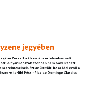
lyzene jegyében
gézni Pécsett a klasszikus értelemben vett
zött. A nyári időszak azonban nem bővelkedett
zerelmeseinek. Ezt az űrt tölti be az idei évtől a
zésre kerülő Pécs - Placido Domingo Classics