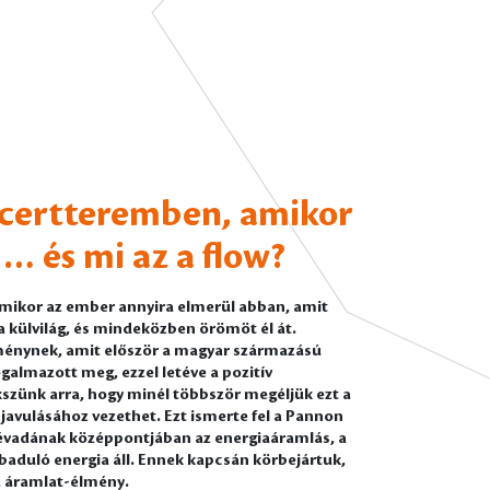
ncertteremben, amikor
 … és mi az a flow?
amikor az ember annyira elmerül abban, amit
a külvilág, és mindeközben örömöt él át.
lménynek, amit először a magyar származású
galmazott meg, ezzel letéve a pozitív
kszünk arra, hogy minél többször megéljük ezt a
javulásához vezethet. Ezt ismerte fel a Pannon
évadának középpontjában az energiaáramlás, a
aduló energia áll. Ennek kapcsán körbejártuk,
az áramlat-élmény.