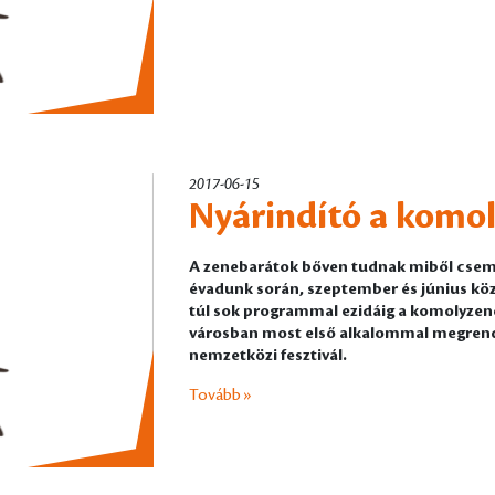
2017-06-15
Nyárindító a komo
A zenebarátok bőven tudnak miből cseme
évadunk során, szeptember és június kö
túl sok programmal ezidáig a komolyzene s
városban most első alkalommal megrende
nemzetközi fesztivál.
Tovább »