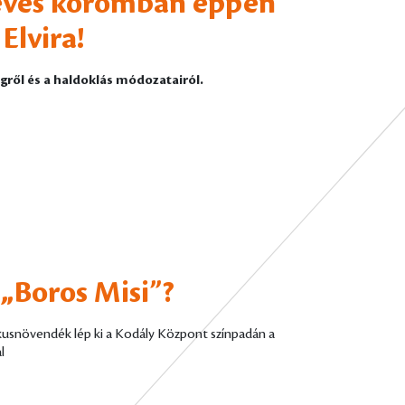
 éves koromban éppen
Elvira!
égről és a haldoklás módozatairól.
 „Boros Misi”?
ikusnövendék lép ki a Kodály Központ színpadán a
l