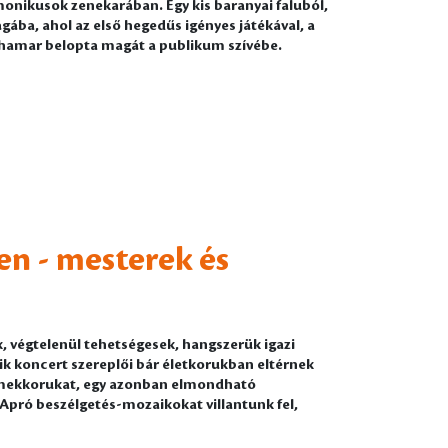
onikusok zenekarában. Egy kis baranyai faluból,
gába, ahol az első hegedűs igényes játékával, a
 hamar belopta magát a publikum szívébe.
n - mesterek és
, végtelenül tehetségesek, hangszerük igazi
ik koncert szereplői bár életkorukban eltérnek
rmekkorukat, egy azonban elmondható
pró beszélgetés-mozaikokat villantunk fel,