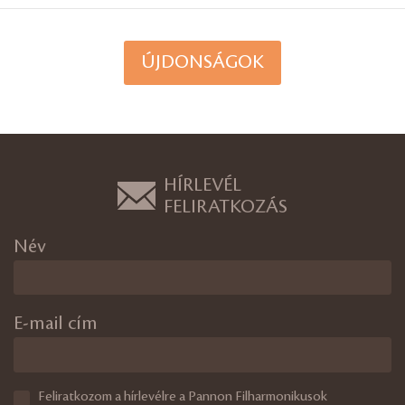
ÚJDONSÁGOK
HÍRLEVÉL
FELIRATKOZÁS
Név
E-mail cím
Feliratkozom a hírlevélre a Pannon Filharmonikusok