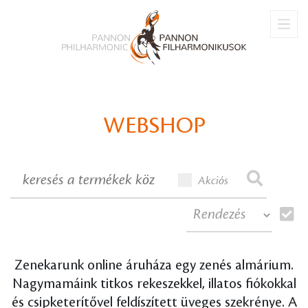
PARFÜM
ZENEI TÉMÁJÚ KÖNYVEK
BŐVEBBEN
BŐVEBBEN
WEBSHOP
Akciós
Zenekarunk online áruháza egy zenés almárium.
Nagymamáink titkos rekeszekkel, illatos fiókokkal
és csipketerítővel feldíszített üveges szekrénye. A