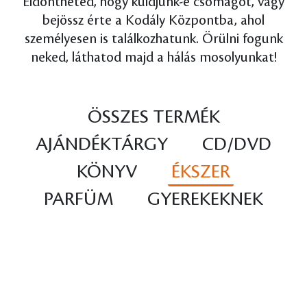
Eldöntheted, hogy küldjünk-e csomagot, vagy
bejössz érte a Kodály Központba, ahol
személyesen is találkozhatunk. Örülni fogunk
neked, láthatod majd a hálás mosolyunkat!
ÖSSZES TERMÉK
AJÁNDÉKTÁRGY
CD/DVD
KÖNYV
ÉKSZER
PARFÜM
GYEREKEKNEK