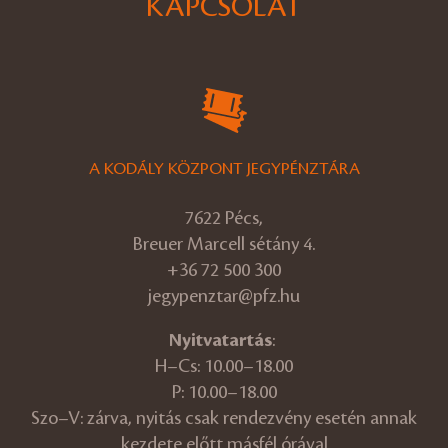
KAPCSOLAT
A KODÁLY KÖZPONT JEGYPÉNZTÁRA
7622 Pécs,
Breuer Marcell sétány 4.
+36 72 500 300
jegypenztar@pfz.hu
Nyitvatartás
:
H–Cs: 10.00–18.00
P: 10.00–18.00
Szo–V: zárva, nyitás csak rendezvény esetén annak
kezdete előtt másfél órával