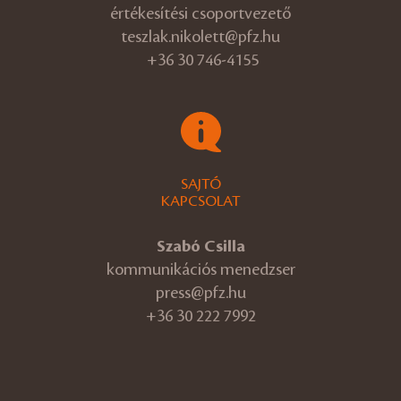
értékesítési csoportvezető
teszlak.nikolett@pfz.hu
+36 30 746-4155
SAJTÓ
KAPCSOLAT
Szabó Csilla
kommunikációs menedzser
press@pfz.hu
+36 30 222 7992