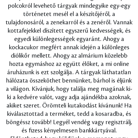
polcokról levehető tárgyak mindegyike egy-egy
történetet mesél el a készítőjéről, a
tulajdonosáról, a zenekarról és a zenéről. Vannak
kottafejekkel díszített egyszerű kedvességek, és
egyedi különlegességek egyaránt. Ahogy a
kockacukor megfért annak idején a különleges
diólikőr mellett. Ahogy az almárium közelebb
hozta egymáshoz az együtt élőket, a mi online
áruházunk is ezt szolgálja. A tárgyak láthatatlan
hálózata összeköthet bennünket, bárhol is éljünk
a világon. Kívánjuk, hogy találja meg magának ki-
ki a kedvére valót, vagy adja ajándékba azoknak,
akiket szeret. Örömteli kutakodást kívánunk! Ha
kiválasztottad a terméket, tedd a kosaradba, és
böngéssz tovább! Legyél vendég vagy regisztrálj,
és fizess kényelmesen bankkártyával.