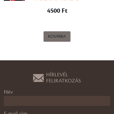
4500 Ft
KOSÁRBA
HÍRLEVÉL
FELIRATKOZÁS
Név
E-mail cím