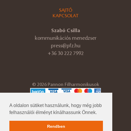
SAJTÓ
KAPCSOLAT
Szabó Csilla
kommunikációs menedzser
press@pfz.hu
+36 30 222 7992
© 2026 Pannon Filharmonikusok
ÁSZF
Adatvédelmi tájékoztató
A oldalon sütiket használunk, hogy még jobb
Cégadatok
felhasználói élményt kínálhassunk Önnek.
Impresszum
Közérdekű adatok
Rendben