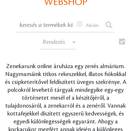
WEBSHOP
Akciós
Zenekarunk online áruháza egy zenés almárium.
Nagymamáink titkos rekeszekkel, illatos fiókokkal
és csipketerítővel feldíszített üveges szekrénye. A
polcokról levehető tárgyak mindegyike egy-egy
történetet mesél el a készítőjéről, a
tulajdonosáról, a zenekarról és a zenéről. Vannak
kottafejekkel díszített egyszerű kedvességek, és
egyedi különlegességek egyaránt. Ahogy a
kockacukor megfért annak idején a különleges