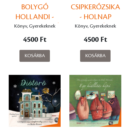
BOLYGÓ
CSIPKERÓZSIKA
HOLLANDI -
- HOLNAP
HOLNAP KIADÓ
KIADÓ
Könyv, Gyerekeknek
Könyv, Gyerekeknek
4500 Ft
4500 Ft
KOSÁRBA
KOSÁRBA