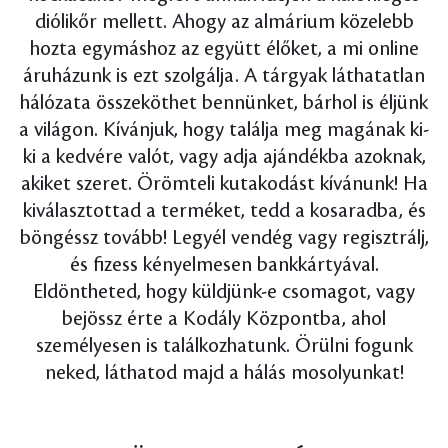
diólikőr mellett. Ahogy az almárium közelebb
hozta egymáshoz az együtt élőket, a mi online
áruházunk is ezt szolgálja. A tárgyak láthatatlan
hálózata összeköthet bennünket, bárhol is éljünk
a világon. Kívánjuk, hogy találja meg magának ki-
ki a kedvére valót, vagy adja ajándékba azoknak,
akiket szeret. Örömteli kutakodást kívánunk! Ha
kiválasztottad a terméket, tedd a kosaradba, és
böngéssz tovább! Legyél vendég vagy regisztrálj,
és fizess kényelmesen bankkártyával.
Eldöntheted, hogy küldjünk-e csomagot, vagy
bejössz érte a Kodály Központba, ahol
személyesen is találkozhatunk. Örülni fogunk
neked, láthatod majd a hálás mosolyunkat!