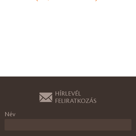
HÍRLEVÉL
FELIRATKOZÁS
Név