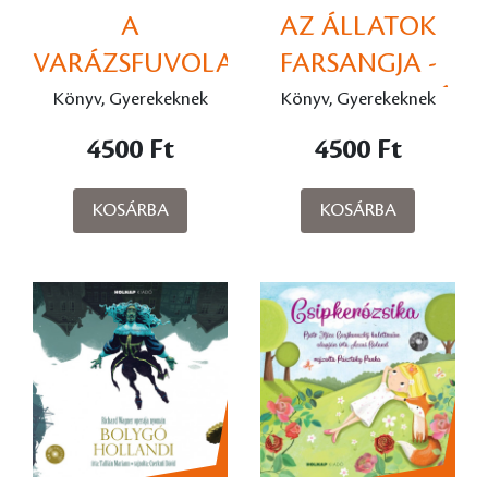
A
AZ ÁLLATOK
VARÁZSFUVOLA
FARSANGJA -
- HOLNAP
HOLNAP KIADÓ
Könyv, Gyerekeknek
Könyv, Gyerekeknek
KIADÓ
4500 Ft
4500 Ft
KOSÁRBA
KOSÁRBA