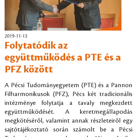
2019-11-13
Folytatódik az
együttműködés a PTE és a
PFZ között
A Pécsi Tudományegyetem (PTE) és a Pannon
Filharmonikusok (PFZ), Pécs két tradicionális
intézménye folytatja a tavaly megkezdett
együttműködését. A keretmegállapodás
megkötéséről, valamint annak részleteiről egy
sajtótájékoztató során számolt be a Pécsi