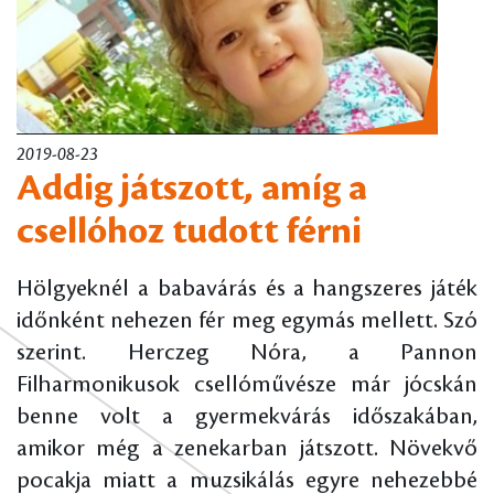
2019-08-23
Addig játszott, amíg a
csellóhoz tudott férni
Hölgyeknél a babavárás és a hangszeres játék
időnként nehezen fér meg egymás mellett. Szó
szerint. Herczeg Nóra, a Pannon
Filharmonikusok csellóművésze már jócskán
benne volt a gyermekvárás időszakában,
amikor még a zenekarban játszott. Növekvő
pocakja miatt a muzsikálás egyre nehezebbé