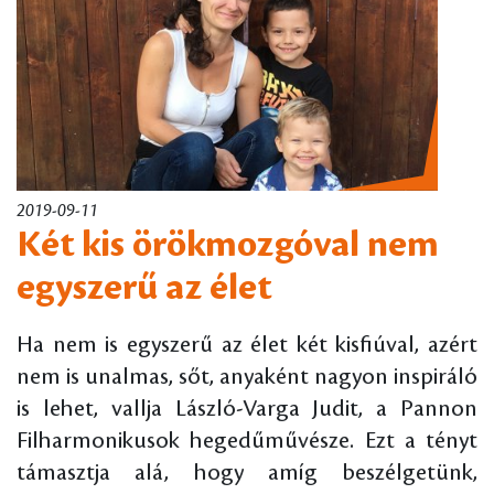
2019-09-11
Két kis örökmozgóval nem
egyszerű az élet
Ha nem is egyszerű az élet két kisfiúval, azért
nem is unalmas, sőt, anyaként nagyon inspiráló
is lehet, vallja László-Varga Judit, a Pannon
Filharmonikusok hegedűművésze. Ezt a tényt
támasztja alá, hogy amíg beszélgetünk,