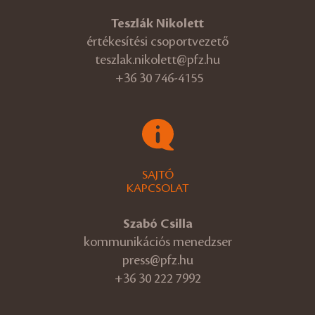
Teszlák Nikolett
értékesítési csoportvezető
teszlak.nikolett@pfz.hu
+36 30 746-4155
SAJTÓ
KAPCSOLAT
Szabó Csilla
kommunikációs menedzser
press@pfz.hu
+36 30 222 7992