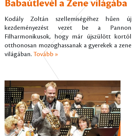
Babaútlevél a Zene világába
Kodály Zoltán szellemiségéhez hűen új
kezdeményezést vezet be a Pannon
Filharmonikusok, hogy már újszülött kortól
otthonosan mozoghassanak a gyerekek a zene
világában.
Tovább »