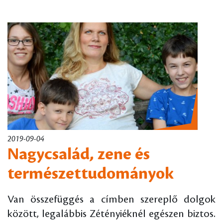
2019-09-04
Nagycsalád, zene és
természettudományok
Van összefüggés a címben szereplő dolgok
között, legalábbis Zétényiéknél egészen biztos.