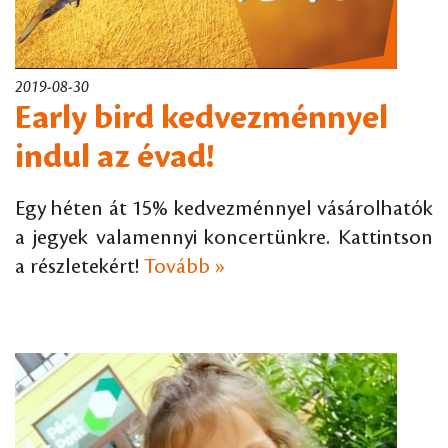
2019-08-30
Early bird kedvezménnyel
indul az évad!
Egy héten át 15% kedvezménnyel vásárolhatók
a jegyek valamennyi koncertünkre. Kattintson
a részletekért!
Tovább »