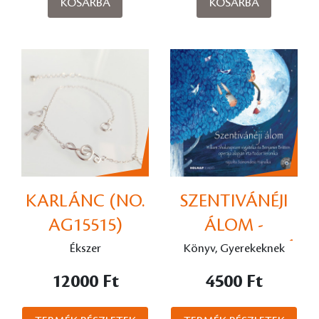
KOSÁRBA
KOSÁRBA
KARLÁNC (NO.
SZENTIVÁNÉJI
AG15515)
ÁLOM -
HOLNAP KIADÓ
Ékszer
Könyv, Gyerekeknek
12000 Ft
4500 Ft