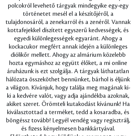
polcokról levehető tárgyak mindegyike egy-egy
történetet mesél el a készítőjéről, a
tulajdonosáról, a zenekarról és a zenéről. Vannak
kottafejekkel díszített egyszerű kedvességek, és
egyedi különlegességek egyaránt. Ahogy a
kockacukor megfért annak idején a különleges
diólikőr mellett. Ahogy az almárium közelebb
hozta egymáshoz az együtt élőket, a mi online
áruházunk is ezt szolgálja. A tárgyak láthatatlan
hálózata összeköthet bennünket, bárhol is éljünk
a világon. Kívánjuk, hogy találja meg magának ki-
ki a kedvére valót, vagy adja ajándékba azoknak,
akiket szeret. Örömteli kutakodást kívánunk! Ha
kiválasztottad a terméket, tedd a kosaradba, és
böngéssz tovább! Legyél vendég vagy regisztrálj,
és fizess kényelmesen bankkártyával.