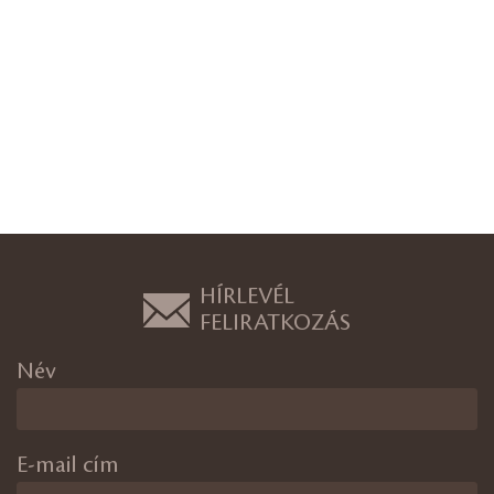
HÍRLEVÉL
FELIRATKOZÁS
Név
E-mail cím