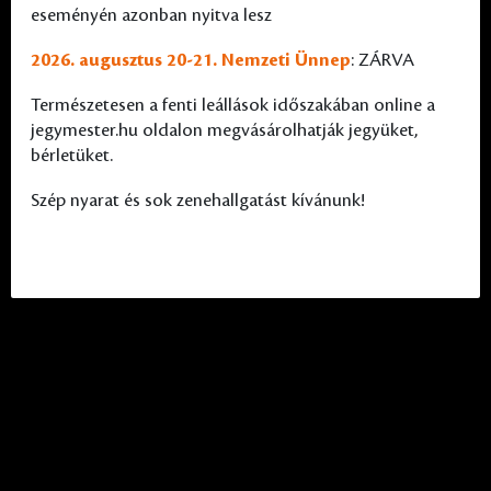
eseményén azonban nyitva lesz
2026. augusztus 20-21. Nemzeti Ünnep
: ZÁRVA
Természetesen a fenti leállások időszakában online a
jegymester.hu oldalon megvásárolhatják jegyüket,
bérletüket.
Szép nyarat és sok zenehallgatást kívánunk!