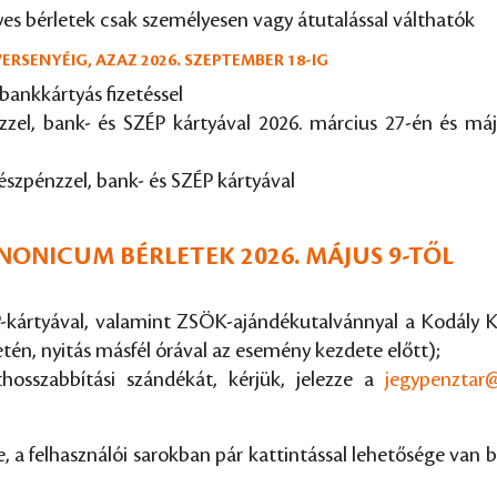
 bérletek csak személyesen vagy átutalással válthatók
ERSENYÉIG, AZAZ 2026. SZEPTEMBER 18-IG
bankkártyás fizetéssel
zel, bank- és SZÉP kártyával 2026. március 27-én és má
szpénzzel, bank- és SZÉP kártyával
ANNONICUM BÉRLETEK 2026. MÁJUS 9-TŐL
-kártyával, valamint ZSÖK-ajándékutalvánnyal a Kodály K
tén, nyitás másfél órával az esemény kezdete előtt);
ethosszabbítási szándékát, kérjük, jelezze a
jegypenztar
 a felhasználói sarokban pár kattintással lehetősége van b