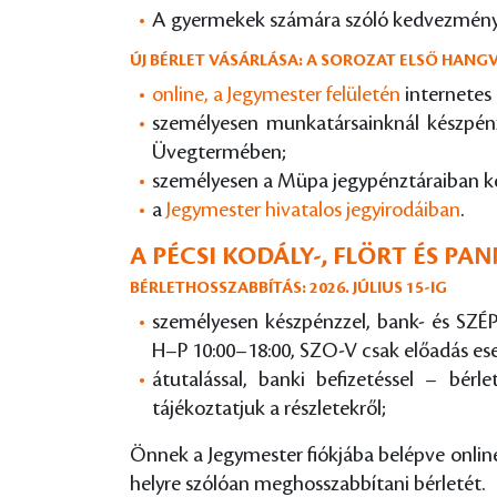
A gyermekek számára szóló kedvezményes
ÚJ BÉRLET VÁSÁRLÁSA: A SOROZAT ELSŐ HANGV
online, a Jegymester felületén
internetes 
személyesen munkatársainknál készpénz
Üvegtermében;
személyesen a Müpa jegypénztáraiban ké
a
Jegymester hivatalos jegyirodáiban
.
A PÉCSI KODÁLY-, FLÖRT ÉS P
BÉRLETHOSSZABBÍTÁS: 2026. JÚLIUS 15-IG
személyesen készpénzzel, bank- és SZÉP
H–P 10:00–18:00, SZO-V csak előadás ese
átutalással, banki befizetéssel – bérl
tájékoztatjuk a részletekről;
Önnek a Jegymester fiókjába belépve online,
helyre szólóan meghosszabbítani bérletét.