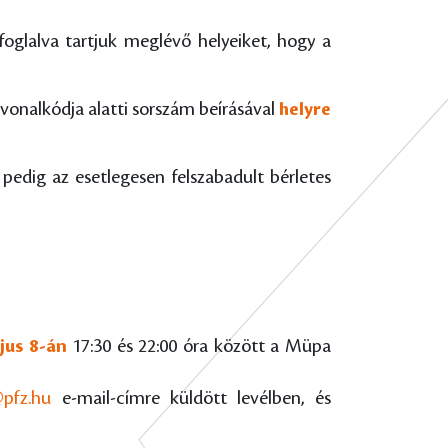
 foglalva tartjuk meglévő helyeiket, hogy a
 vonalkódja alatti sorszám beírásával
helyre
n pedig az esetlegesen felszabadult bérletes
ájus 8-án
17:30 és 22:00 óra között a Müpa
@pfz.hu
e-mail-címre küldött levélben, és