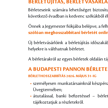
BÉRLETÚJÍTÁS, BÉRLETVÁSÁRLÁS
Bérleteseink számára lehetőséget biztosítu
következő évadban is kedvenc székükből él
Önnek a Jegymester fiókjába belépve, a felh
szólóan meghosszabbítani bérletét onli
Új bérletvásárlóink a bérletújítás időszaká
helyekre is válthatnak bérletet.
A bérletárakról az egyes bérletek oldalán 
A BUDAPESTI PANNON BÉRLETEK
BÉRLETHOSSZABBÍTÁS 2026. MÁJUS 31-IG
személyesen munkatársainknál készpénz
Üvegtermében;
átutalással, banki befizetéssel – bérl
tájékoztatjuk a részletekről.