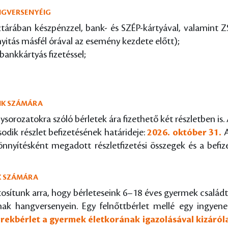
ANGVERSENYÉIG
árában készpénzzel, bank- és SZÉP-kártyával, valamint Z
nyitás másfél órával az esemény kezdete előtt);
bankkártyás fizetéssel;
INK SZÁMÁRA
rozatokra szóló bérletek ára fizethető két részletben is. 
odik részlet befizetésének határideje:
2026. október 31.
A
skönnyítésként megadott részletfizetési összegek és a bef
EK SZÁMÁRA
tosítunk arra, hogy bérleteseink 6–18 éves gyermek család
inak hangversenyein. Egy felnőttbérlet mellé egy ingyene
yerekbérlet a gyermek életkorának igazolásával kizáról