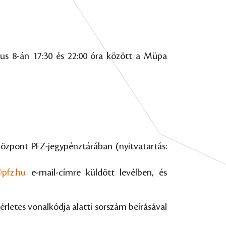
jus 8-án 17:30 és 22:00 óra között a Müpa
özpont PFZ-jegypénztárában (nyitvatartás:
@pfz.hu
e-mail-címre küldött levélben, és
érletes vonalkódja alatti sorszám beírásával