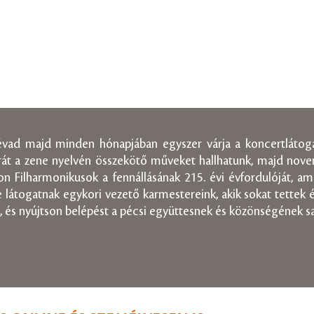
z évad majd minden hónapjában egyszer várja a koncertláto
úrát a zene nyelvén összekötő műveket hallhatunk, majd novem
 Filharmonikusok a fennállásának 215. évi évfordulóját, am
átogatnak egykori vezető karmestereink, akik sokat tettek és
 és nyújtson belépést a pécsi együttesnek és közönségének sa