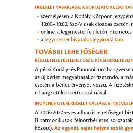
ÚJ BÉRLET VÁSÁRLÁSA: A SOROZATOK ELSŐ H
személyesen a Kodály Központ jegypénzt
10:00–18:00, Szo-V csak előadás esetén, 
online, a Jegymester felületén internetes 
a
Jegymester hivatalos jegyirodáiban
.
TOVÁBBI LEHETŐSÉGEK
RÉSZLETFIZETÉSI LEHETŐSÉG PÉCSI BÉRLETESE
A pécsi Kodály- és Pannonicum hangversenyso
az új bérlet megváltásakor fizetendő, a más
esetén a bérlet érvényét veszti. A fizeté
elhangzott koncertek számával.
INGYENES GYEREKBÉRLET VÁLTÁSA 6–18 ÉVES
A 2026/2027-es évadban is lehetőséget biz
Filharmonikusok felnőttbérletes sorozata
között).
Az egyedi, saját helyre szóló g