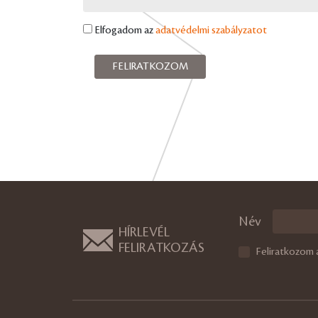
Elfogadom az
adatvédelmi szabályzatot
Név
HÍRLEVÉL
FELIRATKOZÁS
Feliratkozom 