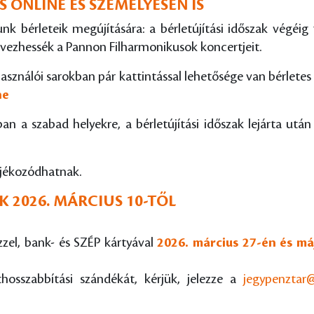
 ONLINE ÉS SZEMÉLYESEN IS
nk bérleteik megújítására: a bérletújítási időszak végéig
vezhessék a Pannon Filharmonikusok koncertjeit.
asználói sarokban pár kattintással lehetősége van bérletes
ne
ban a szabad helyekre, a bérletújítási időszak lejárta utá
tájékozódhatnak.
 2026. MÁRCIUS 10-TŐL
zel, bank- és SZÉP kártyával
2026. március 27-én és m
ethosszabbítási szándékát, kérjük, jelezze a
jegypenztar