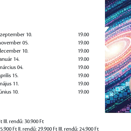
szeptember 10.
19.00
november 05.
19.00
december 10.
19.00
január 14.
19.00
március 04.
19.00
prilis 15.
19.00
május 11.
19.00
únius 10.
19.00
t III. rendű: 30.900 Ft
00 Ft II. rendű: 29.900 Ft III. rendű: 24.900 Ft