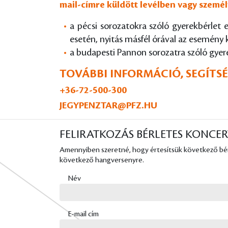
mail-címre küldött levélben vagy szemé
a pécsi sorozatokra szóló gyerekbérlet
esetén, nyitás másfél órával az esemény 
a budapesti Pannon sorozatra szóló gyer
TOVÁBBI INFORMÁCIÓ, SEGÍTS
+36-72-500-300
JEGYPENZTAR@PFZ.HU
FELIRATKOZÁS BÉRLETES KONCER
Amennyiben szeretné, hogy értesítsük következő bérle
következő hangversenyre.
Név
E-mail cím