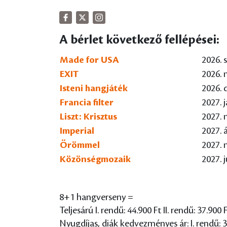
A bérlet következő fellépései:
Made for USA
2026. 
EXIT
2026. 
Isteni hangjáték
2026. 
Francia filter
2027. 
Liszt: Krisztus
2027. 
Imperial
2027. á
Örömmel
2027. 
Közönségmozaik
2027. j
8+1 hangverseny =
Teljesárú I. rendű: 44.900 Ft II. rendű: 37.900 F
Nyugdíjas, diák kedvezményes ár: I. rendű: 35.9