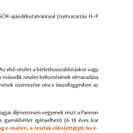
SÖK-ajándékutalvánnyal (nyitvatartás: H–P
Az első részlet a bérlethosszabbításkor vagy
 második részlet befizetésének elmaradása
izetések ütemezése nincs összefüggésben az
tagjai díjmentesen vegyenek részt a Pannon
s gyerekbérlet igényelhető (6-18 éves kor
ag e-mailen, a
teszlak.nikolett@pfz.hu
e-