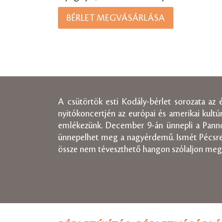
BÉRLET MEGVÁSÁRLÁSA
A csütörtök esti Kodály-bérlet sorozata a
nyitókoncertjén az európai és amerikai kult
emlékezünk. December 9-án ünnepli a Pannon
ünnepelhet meg a nagyérdemű. Ismét Pécsre l
össze nem téveszthető hangon szólaljon meg,