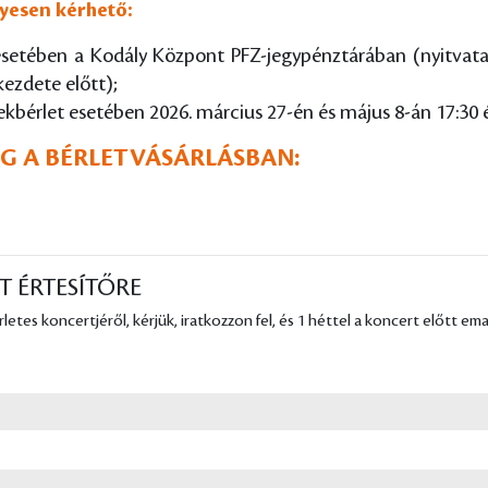
lyesen kérhető:
 esetében a Kodály Központ PFZ-jegypénztárában (nyitvata
kezdete előtt);
ekbérlet esetében 2026. március 27-én és május 8-án 17:3
ÉG A BÉRLETVÁSÁRLÁSBAN:
T ÉRTESÍTŐRE
tes koncertjéről, kérjük, iratkozzon fel, és 1 héttel a koncert előtt em