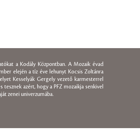
gatókat a Kodály Központban. A Mozaik évad
ber elején a tíz éve lehunyt Kocsis Zoltánra
elyet Kesselyák Gergely vezető karmesterrel
 tesznek azért, hogy a PFZ mozaikja senkivel
ját zenei univerzumába.