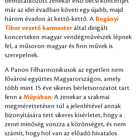
bemutatkozott zenekar első bécsi koncertjét
már az idei évadban követi egy újabb, majd
három évadon át kettő-kettő. A
Bogányi
Tibor vezető karmester
által dirigált
koncerteken magyar vendégművészek lépnek
fel, a műsoron magyar és finn művek is
szerepelnek.
A Panon Filharmonikusok az egyetlen nem
fővárosi együttes Magyarországon, amely
több mint 15 éve sikeres bérletsorozatot tart
fenn a
Müpában
. A zenekar a szakmai
megmérettetésen túl a jelenlétével annak
bizonyítására tett sikeres kísérletet, hogy a
zenei minőség vonzza a közönséget, és nem
számít, hogy hol van az előadó hivatalos