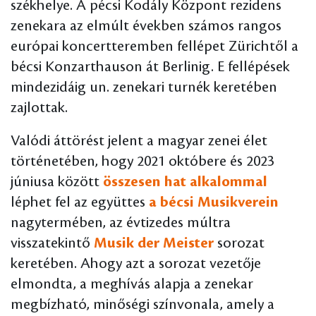
székhelye. A pécsi Kodály Központ rezidens
zenekara az elmúlt években számos rangos
európai koncertteremben fellépet Zürichtől a
bécsi Konzarthauson át Berlinig. E fellépések
mindezidáig un. zenekari turnék keretében
zajlottak.
Valódi áttörést jelent a magyar zenei élet
történetében, hogy 2021 októbere és 2023
júniusa között
összesen hat alkalommal
léphet fel az együttes
a bécsi Musikverein
nagytermében, az évtizedes múltra
visszatekintő
Musik der Meister
sorozat
keretében. Ahogy azt a sorozat vezetője
elmondta, a meghívás alapja a zenekar
megbízható, minőségi színvonala, amely a