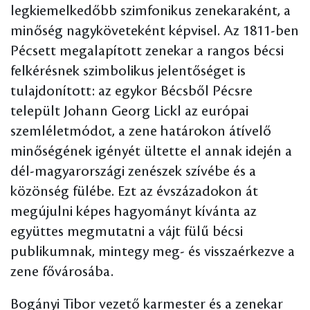
legkiemelkedőbb szimfonikus zenekaraként, a
minőség nagyköveteként képvisel. Az 1811-ben
Pécsett megalapított zenekar a rangos bécsi
felkérésnek szimbolikus jelentőséget is
tulajdonított: az egykor Bécsből Pécsre
települt Johann Georg Lickl az európai
szemléletmódot, a zene határokon átívelő
minőségének igényét ültette el annak idején a
dél-magyarországi zenészek szívébe és a
közönség fülébe. Ezt az évszázadokon át
megújulni képes hagyományt kívánta az
együttes megmutatni a vájt fülű bécsi
publikumnak, mintegy meg- és visszaérkezve a
zene fővárosába.
Bogányi Tibor vezető karmester és a zenekar