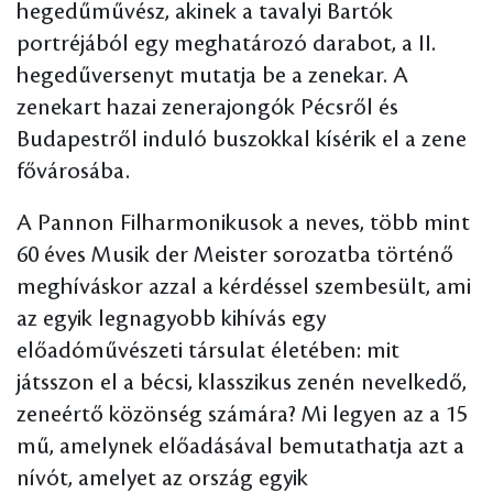
hegedűművész, akinek a tavalyi Bartók
portréjából egy meghatározó darabot, a II.
hegedűversenyt mutatja be a zenekar. A
zenekart hazai zenerajongók Pécsről és
Budapestről induló buszokkal kísérik el a zene
fővárosába.
A Pannon Filharmonikusok a neves, több mint
60 éves Musik der Meister sorozatba történő
meghíváskor azzal a kérdéssel szembesült, ami
az egyik legnagyobb kihívás egy
előadóművészeti társulat életében: mit
játsszon el a bécsi, klasszikus zenén nevelkedő,
zeneértő közönség számára? Mi legyen az a 15
mű, amelynek előadásával bemutathatja azt a
nívót, amelyet az ország egyik