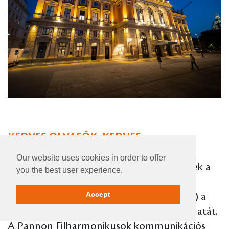
KEDVES OLVASÓK, KEDVES
KÖZÖNSÉGÜNK!
Our website uses cookies in order to offer
Nyilván lehetetlen tökéletesen leírni ennek a
you the best user experience.
túrának (ez most valóban kul-túra volt
Accept
nagyon sok zenei, zenetörténeti elemmel) a
történetét, de igyekszünk átadni a hangulatát.
A Pannon Filharmonikusok kommunikációs