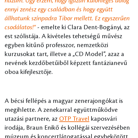
hazám. Úgy érzem, hogy igazán különleges dolog
ennyi zenész egy családban és hogy együtt
állhatunk színpadra Tibor mellett. Ez egyszerűen
csodálatos!”
- emelte ki Clara Dent-Bogányi, az
est szólistája. A kivételes tehetségű művész
egyben kitűnő professzor, nemzetközi
kurzusokat tart, illetve a „CD Model”, azaz a
nevének kezdőbetűiből képzett fantázianevű
oboa kifejlesztője.
A bécsi fellépés a magyar zenerajongókat is
megihlette. A zenekarral együttműködve
utazási partnere, az
OTP Travel
kaposvári
irodája, Braun Enikő és kollégái szervezésében
múzeum és koncertlátogatással egybekötött