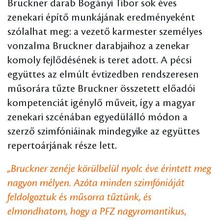
Bruckner darab Bogányi Tibor sok éves
zenekari építő munkájának eredményeként
szólalhat meg: a vezető karmester személyes
vonzalma Bruckner darabjaihoz a zenekar
komoly fejlődésének is teret adott. A pécsi
együttes az elmúlt évtizedben rendszeresen
műsorára tűzte Bruckner összetett előadói
kompetenciát igénylő műveit, így a magyar
zenekari szcénában egyedülálló módon a
szerző szimfóniáinak mindegyike az együttes
repertoárjának része lett.
„Bruckner zenéje körülbelül nyolc éve érintett meg
nagyon mélyen. Azóta minden szimfóniáját
feldolgoztuk és műsorra tűztünk, és
elmondhatom, hogy a PFZ nagyromantikus,