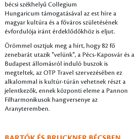
bécsi székhelyű Collegium
Hungaricum támogatásával az est híre a
magyar kultúra és a főváros születésének
évfordulója iránt érdeklődőkhöz is eljut.
Örömmel osztjuk meg a hírt, hogy 82 fő
zenebarát utazik "velünk", a Pécs-Kaposvár és a
Budapest állomásról induló buszok is
megteltek, az OTP Travel szervezésében ez
alkalommal is kultúr-túrán vehetnek részt a
jelentkezők, ennek központi eleme a Pannon
Filharmonikusok hangversenye az
Aranyteremben.
BARTÓK ÉS BRUCKNER BÉCSBEN