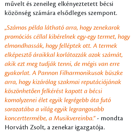
művelt és zeneileg elkényeztetett bécsi
közönség számára elsődleges szempont.
„Számos példa látható arra, hogy zenekarok
promóciós céllal kibérelnek egy-egy termet, hogy
elmondhassák, hogy felléptek ott. A termek
elképesztő áraikkal korlátozzák azok számát,
akik ezt meg tudják tenni, de mégis van erre
gyakorlat. A Pannon Filharmonikusok büszke
arra, hogy kizárólag szakmai reputációjának
köszönhetően felkérést kapott a bécsi
komolyzenei élet egyik legrégebb óta futó
sorozatába a világ egyik legrangosabb
koncerttermébe, a Musikvereinba.”
- mondta
Horváth Zsolt, a zenekar igazgatója.