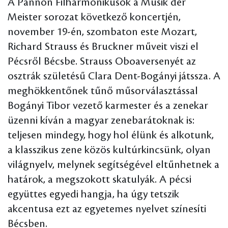
A Pannon Filharmonikusok a Musik der
Meister sorozat következő koncertjén,
november 19-én, szombaton este Mozart,
Richard Strauss és Bruckner műveit viszi el
Pécsről Bécsbe. Strauss Oboaversenyét az
osztrák születésű Clara Dent-Bogányi játssza. A
meghökkentőnek tűnő műsorválasztással
Bogányi Tibor vezető karmester és a zenekar
üzenni kíván a magyar zenebarátoknak is:
teljesen mindegy, hogy hol élünk és alkotunk,
a klasszikus zene közös kultúrkincsünk, olyan
világnyelv, melynek segítségével eltűnhetnek a
határok, a megszokott skatulyák. A pécsi
együttes egyedi hangja, ha úgy tetszik
akcentusa ezt az egyetemes nyelvet színesíti
Bécsben.