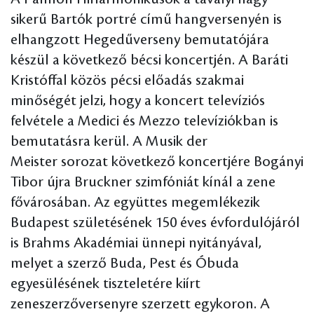
sikerű Bartók portré című hangversenyén is
elhangzott Hegedűverseny bemutatójára
készül a következő bécsi koncertjén. A Baráti
Kristóffal közös pécsi előadás szakmai
minőségét jelzi, hogy a koncert televíziós
felvétele a Medici és Mezzo televíziókban is
bemutatásra kerül. A Musik der
Meister sorozat következő koncertjére Bogányi
Tibor újra Bruckner szimfóniát kínál a zene
fővárosában. Az együttes megemlékezik
Budapest születésének 150 éves évfordulójáról
is Brahms Akadémiai ünnepi nyitányával,
melyet a szerző Buda, Pest és Óbuda
egyesülésének tiszteletére kiírt
zeneszerzőversenyre szerzett egykoron. A