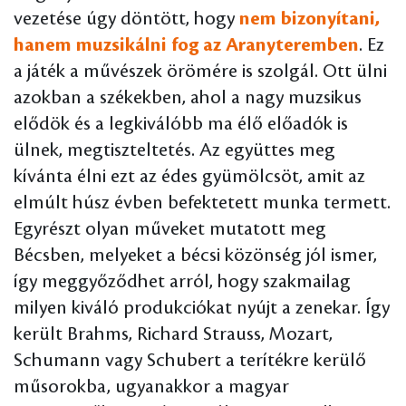
vezetése úgy döntött, hogy
nem bizonyítani,
hanem muzsikálni fog az Aranyteremben
. Ez
a játék a művészek örömére is szolgál. Ott ülni
azokban a székekben, ahol a nagy muzsikus
elődök és a legkiválóbb ma élő előadók is
ülnek, megtiszteltetés. Az együttes meg
kívánta élni ezt az édes gyümölcsöt, amit az
elmúlt húsz évben befektetett munka termett.
Egyrészt olyan műveket mutatott meg
Bécsben, melyeket a bécsi közönség jól ismer,
így meggyőződhet arról, hogy szakmailag
milyen kiváló produkciókat nyújt a zenekar. Így
került Brahms, Richard Strauss, Mozart,
Schumann vagy Schubert a terítékre kerülő
műsorokba, ugyanakkor a magyar