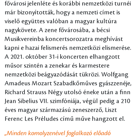
fővárosi jelenléte és korábbi nemzetközi turnéi
már bizonyították, hogy a nemzeti címet is
viselő együttes valóban a magyar kultúra
nagykövete. A zene fővárosába, a bécsi
Musikvereinba koncertsorozatra meghívást
kapni e hazai felismerés nemzetközi elismerése.
A 2021. október 31-i koncerten elhangzott
műsor szintén a zenekar és karmestere
nemzetközi beágyazódását tükrözi. Wolfgang
Amadeus Mozart Szabadkőműves gyászzenéje,
Richard Strauss Négy utolsó éneke után a finn
Jean Sibelius VII. szimfóniája, végül pedig a 210
éves magyar származású zeneszerző, Liszt
Ferenc Les Préludes című műve hangzott el.
„Minden komolyzenével foglalkozó előadó