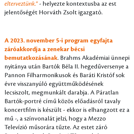
elterveztünk.”
- helyezte kontextusba az est
jelentőségét Horváth Zsolt igazgató.
A 2023. november 5-i program egyfajta
záróakkordja a zenekar bécsi
bemutatkozásának
. Brahms Akadémiai ünnepi
nyitánya után Bartók Béla II. hegedűversenye a
Pannon Filharmonikusok és Baráti Kristóf sok
évre visszanyúló együttműködésének
lecsiszolt, megmunkált darabja. A Páratlan
Bartók-portré című közös előadásról tavaly
koncertfilm is készült - ekkor is elhangzott ez a
mű -, a színvonalát jelzi, hogy a Mezzo
Televízió műsorára tűzte. Az estet záró