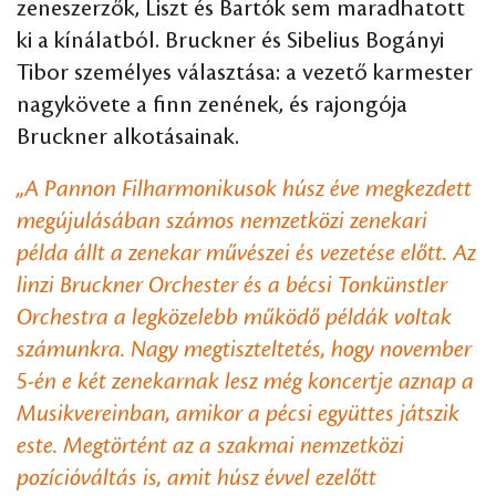
zeneszerzők, Liszt és Bartók sem maradhatott
ki a kínálatból. Bruckner és Sibelius Bogányi
Tibor személyes választása: a vezető karmester
nagykövete a finn zenének, és rajongója
Bruckner alkotásainak.
„A Pannon Filharmonikusok húsz éve megkezdett
megújulásában számos nemzetközi zenekari
példa állt a zenekar művészei és vezetése előtt. Az
linzi Bruckner Orchester és a bécsi Tonkünstler
Orchestra a legközelebb működő példák voltak
számunkra. Nagy megtiszteltetés, hogy november
5-én e két zenekarnak lesz még koncertje aznap a
Musikvereinban, amikor a pécsi együttes játszik
este. Megtörtént az a szakmai nemzetközi
pozícióváltás is, amit húsz évvel ezelőtt