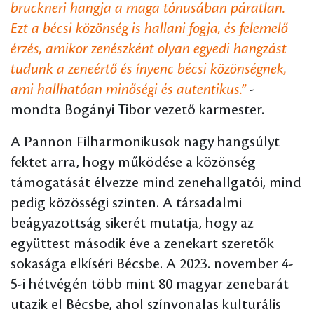
bruckneri hangja a maga tónusában páratlan.
Ezt a bécsi közönség is hallani fogja, és felemelő
érzés, amikor zenészként olyan egyedi hangzást
tudunk a zeneértő és ínyenc bécsi közönségnek,
ami hallhatóan minőségi és autentikus.”
-
mondta Bogányi Tibor vezető karmester.
A Pannon Filharmonikusok nagy hangsúlyt
fektet arra, hogy működése a közönség
támogatását élvezze mind zenehallgatói, mind
pedig közösségi szinten. A társadalmi
beágyazottság sikerét mutatja, hogy az
együttest második éve a zenekart szeretők
sokasága elkíséri Bécsbe. A 2023. november 4-
5-i hétvégén több mint 80 magyar zenebarát
utazik el Bécsbe, ahol színvonalas kulturális