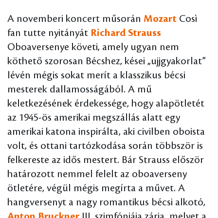
A novemberi koncert műsorán
Mozart
Così
fan tutte nyitányát
Richard Strauss
Oboaversenye követi, amely ugyan nem
köthető szorosan Bécshez, kései „ujjgyakorlat”
lévén mégis sokat merít a klasszikus bécsi
mesterek dallamosságából. A mű
keletkezésének érdekessége, hogy alapötletét
az 1945-ös amerikai megszállás alatt egy
amerikai katona inspirálta, aki civilben oboista
volt, és ottani tartózkodása során többször is
felkereste az idős mestert. Bár Strauss először
határozott nemmel felelt az oboaverseny
ötletére, végül mégis megírta a művet. A
hangversenyt a nagy romantikus bécsi alkotó,
Anton Bruckner
III. szimfóniája zárja, melyet a