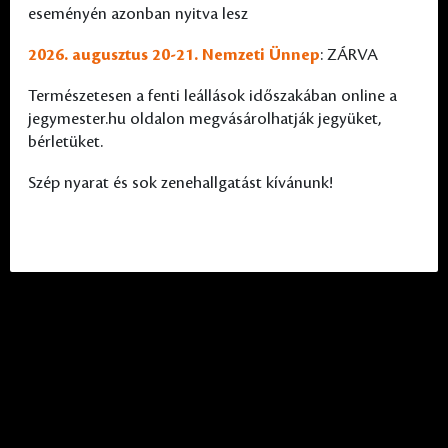
eseményén azonban nyitva lesz
2026. augusztus 20-21. Nemzeti Ünnep
: ZÁRVA
Természetesen a fenti leállások időszakában online a
jegymester.hu oldalon megvásárolhatják jegyüket,
bérletüket.
Szép nyarat és sok zenehallgatást kívánunk!