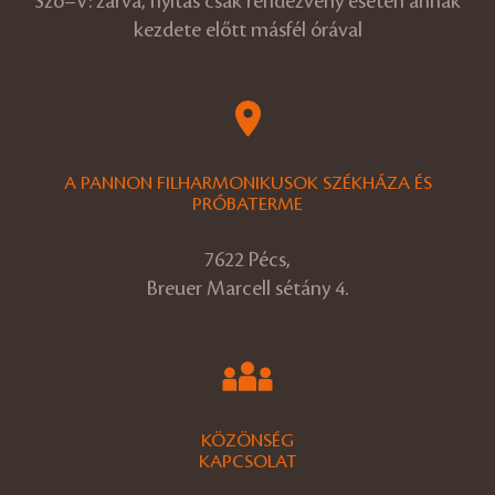
Szo–V: zárva, nyitás csak rendezvény esetén annak
kezdete előtt másfél órával
A PANNON FILHARMONIKUSOK SZÉKHÁZA ÉS
PRÓBATERME
7622 Pécs,
Breuer Marcell sétány 4.
KÖZÖNSÉG
KAPCSOLAT