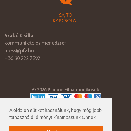
SAJTÓ
KAPCSOLAT
Szabó Csilla
kommunikációs menedzser
press@pfz.hu
+36 30 222 7992
© 2026 Pannon Filharmonikusok
ÁSZF
A oldalon sütiket használunk, hogy még jobb
Adatvédelmi tájékoztató
Cégadatok
felhasználói élményt kínálhassunk Önnek.
Impresszum
Közérdekű adatok