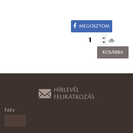
MEGOSZTOM
db
KOSÁRBA
HÍRLEVÉL
FELIRATKOZÁS
Név