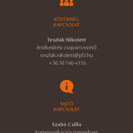
KÖZÖNSÉG
KAPCSOLAT
Teszlák Nikolett
értékesítési csoportvezető
teszlak.nikolett@pfz.hu
+36 30 746-4155
SAJTÓ
KAPCSOLAT
Szabó Csilla
kommunikációs menedzser