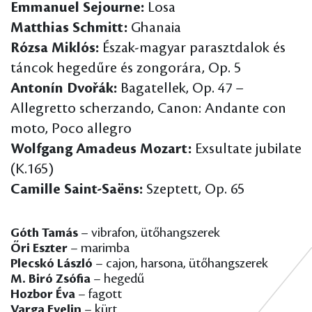
Emmanuel Sejourne:
Losa
Matthias Schmitt:
Ghanaia
Rózsa Miklós:
Észak-magyar parasztdalok és
táncok hegedűre és zongorára, Op. 5
Antonín Dvořák:
Bagatellek, Op. 47 –
Allegretto scherzando, Canon: Andante con
moto, Poco allegro
Wolfgang Amadeus Mozart:
Exsultate jubilate
(K.165)
Camille Saint-Saëns:
Szeptett, Op. 65
Góth Tamás
– vibrafon, ütőhangszerek
Őri Eszter
– marimba
Plecskó László
– cajon, harsona, ütőhangszerek
M. Biró Zsófia
– hegedű
Hozbor Éva
– fagott
Varga Evelin
– kürt