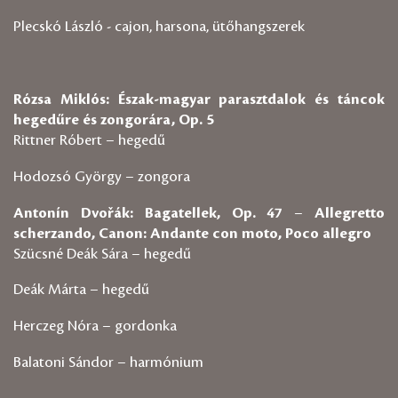
Plecskó László - cajon, harsona, ütőhangszerek
Rózsa Miklós: Észak-magyar parasztdalok és táncok
hegedűre és zongorára, Op. 5
Rittner Róbert – hegedű
Hodozsó György – zongora
Antonín Dvořák: Bagatellek, Op. 47
–
Allegretto
scherzando, Canon: Andante con moto, Poco allegro
Szücsné Deák Sára – hegedű
Deák Márta – hegedű
Herczeg Nóra – gordonka
Balatoni Sándor – harmónium