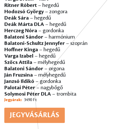
Ritner Róbert
– hegedű
Hodozsó György
– zongora
Deák Sára
– hegedű
Deák Márta DLA
– hegedű
Herczeg Nóra
– gordonka
Balatoni Sándor
– harmónium
Balatoni-Schultz Jennyfer
– szoprán
Hoffner Kinga
– hegedű
Varga Izabel
– hegedű
Szőcs Attila
– mélyhegedű
Balatoni Sándor
– orgona
Ján Fruzsina
– mélyhegedű
Janzsó Ildikó
– gordonka
Palotai Péter
– nagybőgő
Solymosi Péter DLA
– trombita
Jegyárak:
3490 Ft
JEGYVÁSÁRLÁS