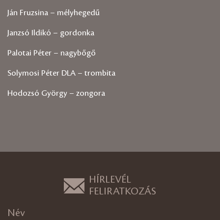
Ján Fruzsina – mélyhegedű
Janzsó Ildikó – gordonka
Palotai Péter – nagybőgő
Solymosi Péter DLA – trombita
Hodozsó György – zongora
HÍRLEVÉL
FELIRATKOZÁS
Név