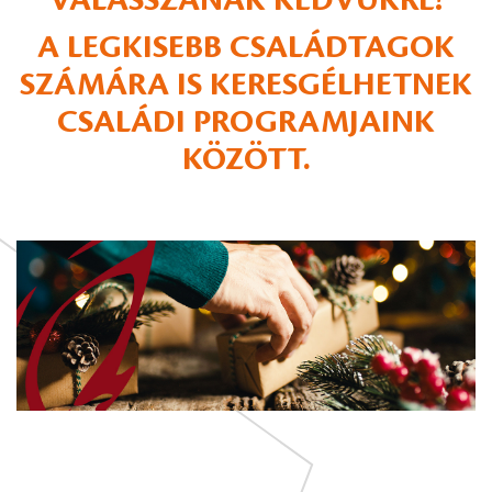
VÁLASSZANAK KEDVÜKRE!
A LEGKISEBB CSALÁDTAGOK
SZÁMÁRA IS KERESGÉLHETNEK
CSALÁDI PROGRAMJAINK
KÖZÖTT.