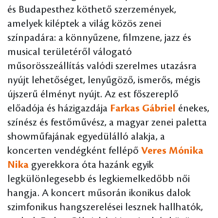
és Budapesthez köthető szerzemények,
amelyek kiléptek a világ közös zenei
színpadára: a könnyűzene, filmzene, jazz és
musical területéről válogató
műsorösszeállítás valódi szerelmes utazásra
nyújt lehetőséget, lenyűgöző, ismerős, mégis
újszerű élményt nyújt. Az est főszereplő
előadója és házigazdája
Farkas Gábriel
énekes,
színész és festőművész, a magyar zenei paletta
showműfajának egyedülálló alakja, a
koncerten vendégként fellépő
Veres Mónika
Nika
gyerekkora óta hazánk egyik
legkülönlegesebb és legkiemelkedőbb női
hangja. A koncert műsorán ikonikus dalok
szimfonikus hangszerelései lesznek hallhatók,