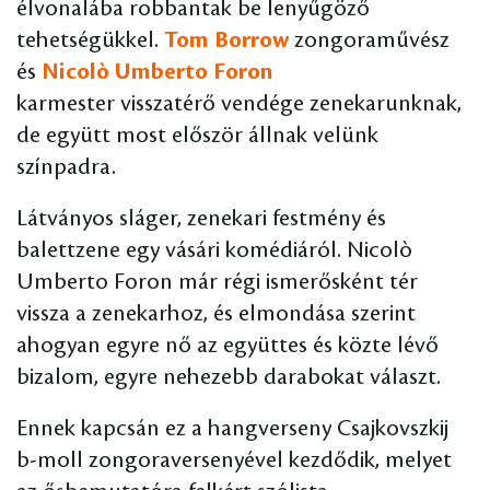
élvonalába robbantak be lenyűgöző
tehetségükkel.
Tom Borrow
zongoraművész
és
Nicolò Umberto Foron
karmester
visszatérő vendége zenekarunknak,
de együtt most először állnak velünk
színpadra.
Látványos sláger, zenekari festmény és
balettzene egy vásári komédiáról. Nicolò
Umberto Foron már régi ismerősként tér
vissza a zenekarhoz, és elmondása szerint
ahogyan egyre nő az együttes és közte lévő
bizalom, egyre nehezebb darabokat választ.
Ennek kapcsán ez a hangverseny Csajkovszkij
b-moll zongoraversenyével kezdődik, melyet