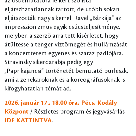
az ősbemutatóra felkért szólista
eljátszhatatlannak tartott, de utóbb sokan
eljátszották nagy sikerrel. Ravel „Bárkája” az
impresszionizmus egyik csúcsteljesítménye,
melyben a szerző arra tett kísérletet, hogy
átültesse a tenger víztömegét és hullámzását
a koncertterem egyenes és száraz padlójára.
Stravinsky sikerdarabja pedig egy
„Paprikajancsi” történetét bemutató burleszk,
ami a zenekaroknak és a koreográfusoknak is
kifogyhatatlan témát ad.
2026. január 17., 18.00 óra, Pécs, Kodály
Központ
/ Részletes program és jegyvásárlás
IDE KATTINTVA
.