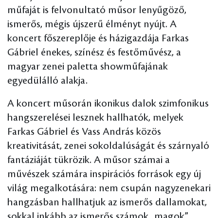
műfaját is felvonultató műsor lenyűgöző,
ismerős, mégis újszerű élményt nyújt. A
koncert főszereplője és házigazdája Farkas
Gábriel énekes, színész és festőművész, a
magyar zenei paletta showműfajának
egyedülálló alakja.
A koncert műsorán ikonikus dalok szimfonikus
hangszerelései lesznek hallhatók, melyek
Farkas Gábriel és Vass András közös
kreativitását, zenei sokoldalúságát és szárnyaló
fantáziáját tükrözik. A műsor számai a
művészek számára inspirációs források egy új
világ megalkotására: nem csupán nagyzenekari
hangzásban hallhatjuk az ismerős dallamokat,
sokkal inkább az ismerős számok „magok”,