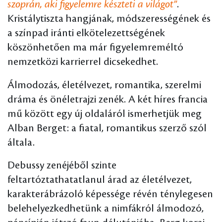
szoprán, aki figyelemre készteti a világot”
.
Kristálytiszta hangjának, módszerességének és
a színpad iránti elkötelezettségének
köszönhetően ma már figyelemreméltó
nemzetközi karrierrel dicsekedhet.
Álmodozás, életélvezet, romantika, szerelmi
dráma és önéletrajzi zenék. A két híres francia
mű között egy új oldaláról ismerhetjük meg
Alban Berget: a fiatal, romantikus szerző szól
általa.
Debussy zenéjéből szinte
feltartóztathatatlanul árad az életélvezet,
karakterábrázoló képessége révén ténylegesen
belehelyezkedhetünk a nimfákról álmodozó,