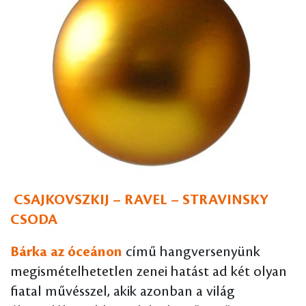
CSAJKOVSZKIJ – RAVEL – STRAVINSKY
CSODA
Bárka az óceánon
című hangversenyünk
megismételhetetlen zenei hatást ad két olyan
fiatal művésszel, akik azonban a világ