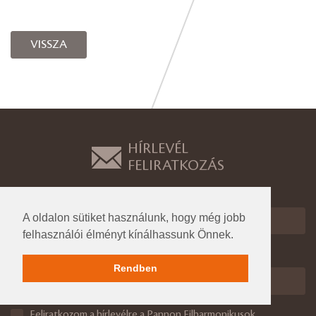
VISSZA
HÍRLEVÉL
FELIRATKOZÁS
Név
A oldalon sütiket használunk, hogy még jobb
felhasználói élményt kínálhassunk Önnek.
E-mail cím
Rendben
Feliratkozom a hírlevélre a Pannon Filharmonikusok