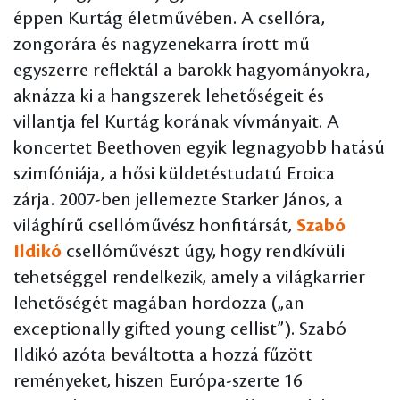
éppen Kurtág életművében. A csellóra,
zongorára és nagyzenekarra írott mű
egyszerre reflektál a barokk hagyományokra,
aknázza ki a hangszerek lehetőségeit és
villantja fel Kurtág korának vívmányait. A
koncertet Beethoven egyik legnagyobb hatású
szimfóniája, a hősi küldetéstudatú Eroica
zárja. 2007-ben jellemezte Starker János, a
világhírű csellóművész honfitársát,
Szabó
Ildikó
csellóművészt úgy, hogy rendkívüli
tehetséggel rendelkezik, amely a világkarrier
lehetőségét magában hordozza („an
exceptionally gifted young cellist”). Szabó
Ildikó azóta beváltotta a hozzá fűzött
reményeket, hiszen Európa-szerte 16