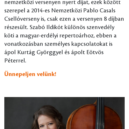
nemzetközi versenyen nyert díjat, ezek között
szerepel a 2014-es Nemzetközi Pablo Casals
Csellóverseny is, csak ezen a versenyen 8 díjban
részesült. Szabó Ildikót különös szenvedély
köti a magyar-erdélyi repertoárhoz, ebben a
vonatkozásban személyes kapcsolatokat is
ápol Kurtág Györggyel és ápolt Eötvös
Péterrel.
Ünnepeljen velünk!