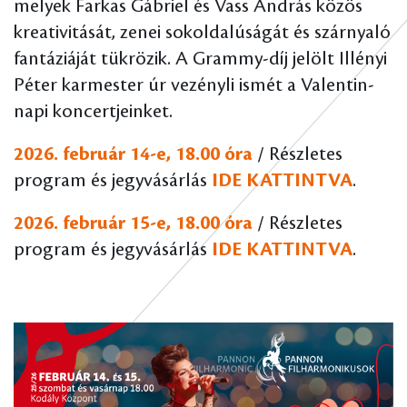
melyek Farkas Gábriel és Vass András közös
kreativitását, zenei sokoldalúságát és szárnyaló
fantáziáját tükrözik. A Grammy-díj jelölt Illényi
Péter karmester úr vezényli ismét a Valentin-
napi koncertjeinket.
2026. február 14-e, 18.00 óra
/ Részletes
program és jegyvásárlás
IDE KATTINTVA
.
2026. február 15-e, 18.00 óra
/ Részletes
program és jegyvásárlás
IDE KATTINTVA
.