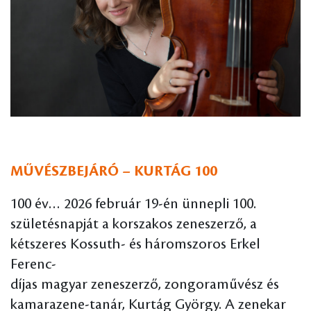
MŰVÉSZBEJÁRÓ – KURTÁG 100
100 év… 2026 február 19-én ünnepli 100.
születésnapját a korszakos zeneszerző, a
kétszeres Kossuth- és háromszoros Erkel
Ferenc-
díjas magyar zeneszerző, zongoraművész és
kamarazene-tanár, Kurtág György. A zenekar