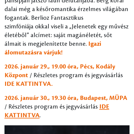
pánsípján játszó faun délutánjába. Berg korai
dalai még a későromantika érzelmes világában
fogantak. Berlioz Fantasztikus
szimfóniája okkal viseli a „Jelenetek egy művész
életéből” alcímet: saját magánéletét, sőt
álmait is megjelenítette benne.
Igazi
álomutazásra várjuk!
2026. január 29., 19.00 óra, Pécs, Kodály
Központ
/ Részletes program és jegyvásárlás
IDE KATTINTVA.
2026. január 30., 19.30 óra, Budapest, MÜPA
/ Részletes program és jegyvásárlás
IDE
KATTINTVA
.