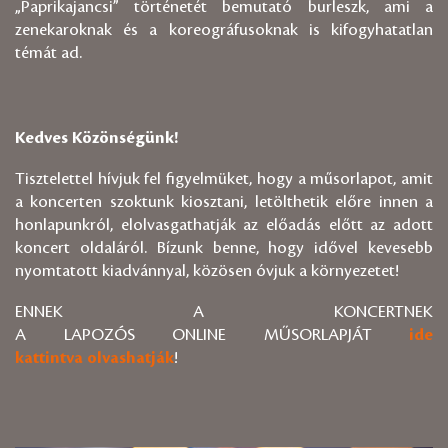
„Paprikajancsi” történetét bemutató burleszk, ami a
zenekaroknak és a koreográfusoknak is kifogyhatatlan
témát ad.
Kedves Közönségünk!
Tisztelettel hívjuk fel figyelmüket, hogy a műsorlapot, amit
a koncerten szoktunk kiosztani, letölthetik előre innen a
honlapunkról, elolvasgathatják az előadás előtt az adott
koncert oldaláról. Bízunk benne, hogy idővel kevesebb
nyomtatott kiadvánnyal, közösen óvjuk a környezetet!
ENNEK A KONCERTNEK
A LAPOZÓS ONLINE MŰSORLAPJÁT
ide
kattintva olvashatják
!