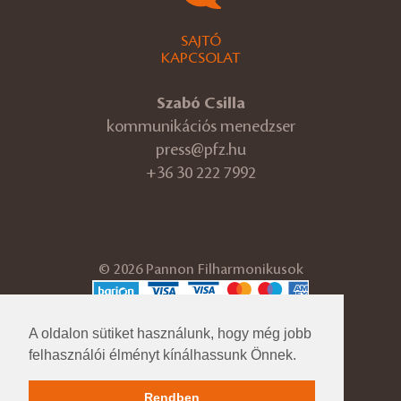
SAJTÓ
KAPCSOLAT
Szabó Csilla
kommunikációs menedzser
press@pfz.hu
+36 30 222 7992
© 2026 Pannon Filharmonikusok
ÁSZF
Adatvédelmi tájékoztató
A oldalon sütiket használunk, hogy még jobb
Cégadatok
felhasználói élményt kínálhassunk Önnek.
Impresszum
Közérdekű adatok
Rendben