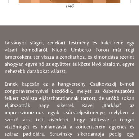
1/46
Látványos sláger, zenekari festmény és balettzene egy
vásári komédiáról. Nicolò Umberto Foron már régi
ismerősként tér vissza a zenekarhoz, és elmondása szerint
ahogyan egyre nő az együttes és közte lévő bizalom, egyre
nehezebb darabokat választ.
Ennek kapcsán ez a hangverseny Csajkovszkij b-moll
zongoraversenyével kezdődik, melyet az ősbemutatóra
felkért szólista eljátszhatatlannak tartott, de utóbb sokan
eljátszották nagy sikerrel. Ravel „Bárkája” az
impresszionizmus egyik csúcsteljesítménye, melyben a
szerző arra tett kísérletet, hogy átültesse a tenger
víztömegét és hullámzását a koncertterem egyenes és
száraz padlójára. Stravinsky sikerdarabja pedig egy