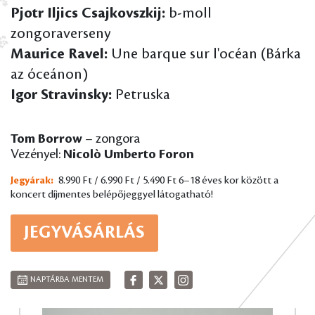
Pjotr Iljics Csajkovszkij:
b-moll
zongoraverseny
Maurice Ravel:
Une barque sur l'océan (Bárka
az óceánon)
Igor Stravinsky:
Petruska
Tom Borrow
– zongora
Vezényel:
Nicolò Umberto Foron
Jegyárak:
8.990 Ft / 6.990 Ft / 5.490 Ft
6–18 éves kor között a
koncert díjmentes belépőjeggyel látogatható!
JEGYVÁSÁRLÁS
NAPTÁRBA MENTEM