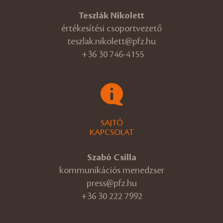
Teszlák Nikolett
értékesítési csoportvezető
teszlak.nikolett@pfz.hu
+36 30 746-4155
SAJTÓ
KAPCSOLAT
Szabó Csilla
kommunikációs menedzser
press@pfz.hu
+36 30 222 7992