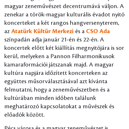
magyar zeneművészet decentrumává váljon. A
zenekar a török-magyar kulturális évadot nyitó
koncerteket a két rangos hangversenyterem,
az
Atatürk Kültür Merkezi
és a
CSO Ada
színpadán adja január 21-én és 22-én. A
koncertek előtt két kiállítás megnyitójára is sor
kerül, melyeken a Pannon Filharmonikusok
kamaraformációi játszanak majd. A magyar
kultúra napjára időzített koncerteken az
együttes műsorválasztásával azt kívánta
felmutatni, hogy a zeneművészetben és a
kultúrában minden időben találunk
meghatározó kapcsolatokat a művészek és
előadók között.
Pécs városa és a magyar zeneművészet is