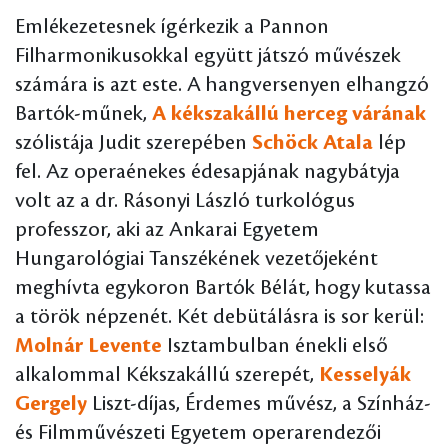
Emlékezetesnek ígérkezik a Pannon
Filharmonikusokkal együtt játszó művészek
számára is azt este. A hangversenyen elhangzó
Bartók-műnek,
A kékszakállú herceg várának
szólistája Judit szerepében
Schöck Atala
lép
fel. Az operaénekes édesapjának nagybátyja
volt az a dr. Rásonyi László turkológus
professzor, aki az Ankarai Egyetem
Hungarológiai Tanszékének vezetőjeként
meghívta egykoron Bartók Bélát, hogy kutassa
a török népzenét. Két debütálásra is sor kerül:
Molnár Levente
Isztambulban énekli első
alkalommal Kékszakállú szerepét,
Kesselyák
Gergely
Liszt-díjas, Érdemes művész, a Színház-
és Filmművészeti Egyetem operarendezői