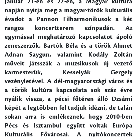
Január 21-én és 22-én, a Magyar kultúra
napján nyitja meg a magyar-török kulturális
évadot a Pannon Filharmonikusok a két
rangos koncertterem színpadán. Az
egymással meghatározó kapcsolatot ápoló
zeneszerzők, Bartók Béla és a török Ahmet
Adnan Saygun, valamint Kodály Zoltán
műveit játsszák a muzsikusok új vezető
karmesterük, Kesselyák Gergely
vezényletével. A dél-magyarországi város és
a török kultúra kapcsolata sok száz évre
nyúlik vissza, a pécsi főtéren álló Dzsámi
képét a legtöbben fel tudjuk idézni, de talán
sokan arra is emlékeznek, hogy 2010-ben
Pécs és Isztambul együtt voltak Európa
Kulturális Fővárosai. A nyitókoncertek