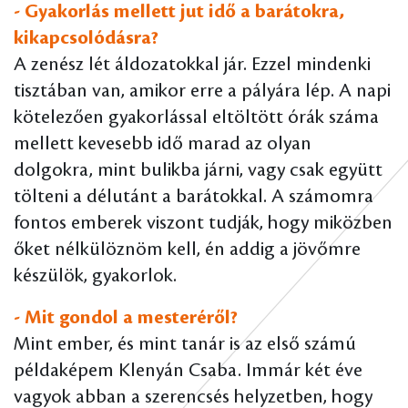
- Gyakorlás mellett jut idő a barátokra,
kikapcsolódásra?
A zenész lét áldozatokkal jár. Ezzel mindenki
tisztában van, amikor erre a pályára lép. A napi
kötelezően gyakorlással eltöltött órák száma
mellett kevesebb idő marad az olyan
dolgokra, mint bulikba járni, vagy csak együtt
tölteni a délutánt a barátokkal. A számomra
fontos emberek viszont tudják, hogy miközben
őket nélkülöznöm kell, én addig a jövőmre
készülök, gyakorlok.
- Mit gondol a mesteréről?
Mint ember, és mint tanár is az első számú
példaképem Klenyán Csaba. Immár két éve
vagyok abban a szerencsés helyzetben, hogy