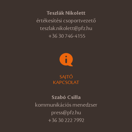
Teszlák Nikolett
értékesítési csoportvezető
teszlak.nikolett@pfz.hu
+36 30 746-4155
SAJTÓ
KAPCSOLAT
Szabó Csilla
kommunikációs menedzser
press@pfz.hu
+36 30 222 7992