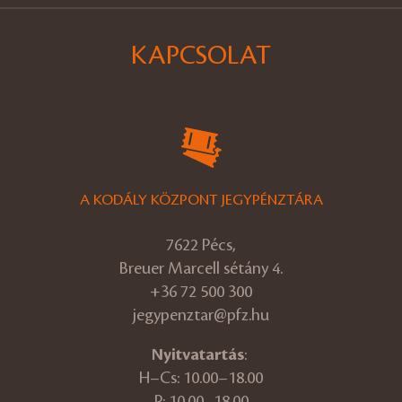
KAPCSOLAT
A KODÁLY KÖZPONT JEGYPÉNZTÁRA
7622 Pécs,
Breuer Marcell sétány 4.
+36 72 500 300
jegypenztar@pfz.hu
Nyitvatartás
:
H–Cs: 10.00–18.00
P: 10.00–18.00