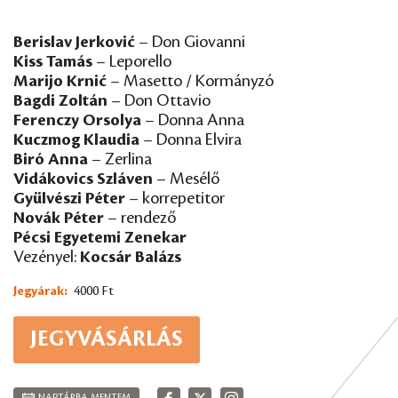
Berislav Jerković
– Don Giovanni
Kiss Tamás
– Leporello
Marijo Krnić
– Masetto / Kormányzó
Bagdi Zoltán
– Don Ottavio
Ferenczy Orsolya
– Donna Anna
Kuczmog Klaudia
– Donna Elvira
Biró Anna
– Zerlina
Vidákovics Szláven
– Mesélő
Gyülvészi Péter
– korrepetitor
Novák Péter
– rendező
Pécsi Egyetemi Zenekar
Vezényel:
Kocsár Balázs
Jegyárak:
4000 Ft
JEGYVÁSÁRLÁS