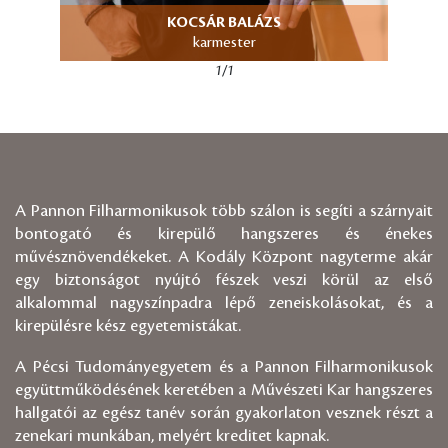
KOCSÁR BALÁZS
karmester
1/1
A Pannon Filharmonikusok több szálon is segíti a szárnyait
bontogató és kirepülő hangszeres és énekes
művésznövendékeket. A Kodály Központ nagyterme akár
egy biztonságot nyújtó fészek veszi körül az első
alkalommal nagyszínpadra lépő zeneiskolásokat, és a
kirepülésre kész egyetemistákat.
A Pécsi Tudományegyetem és a Pannon Filharmonikusok
együttműködésének keretében a Művészeti Kar hangszeres
hallgatói az egész tanév során gyakorlaton vesznek részt a
zenekari munkában, melyért kreditet kapnak.