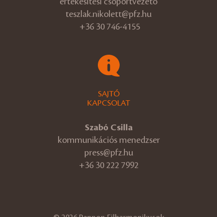
értékesítési csoportvezető
teszlak.nikolett@pfz.hu
+36 30 746-4155
SAJTÓ
KAPCSOLAT
Szabó Csilla
kommunikációs menedzser
press@pfz.hu
+36 30 222 7992