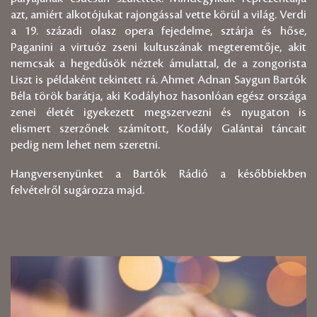
azt, amiért alkotójukat rajongással vette körül a világ. Verdi
a 19. századi olasz opera fejedelme, sztárja és hőse,
Paganini a virtuóz zseni kultuszának megteremtője, akit
nemcsak a hegedűsök néztek ámulattal, de a zongorista
Liszt is példaként tekintett rá. Ahmet Adnan Saygun Bartók
Béla török barátja, aki Kodályhoz hasonlóan egész országa
zenei életét igyekezett megszervezni és nyugaton is
elismert szerzőnek számított, Kodály Galántai táncait
pedig nem lehet nem szeretni.
Hangversenyünket a Bartók Rádió a későbbiekben
felvételről sugározza majd.