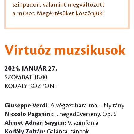
színpadon, valamint megváltozott
a műsor. Megértésüket köszönjük!
Virtuóz muzsikusok
2024. JANUÁR 27.
SZOMBAT 18.00
KODÁLY KÖZPONT
Giuseppe Verdi:
A végzet hatalma – Nyitány
Niccolo Paganini:
I. hegedűverseny, Op. 6
Ahmet Adnan Saygun:
V. szimfónia
Kodály Zoltán:
Galántai táncok