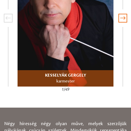
KESSELYÁK GERGELY
karmester
1/49
Négy híresség négy olyan műve, melyek szerzőjük
pályájának csúcsán születtek. Mindegyikük reprezentálja