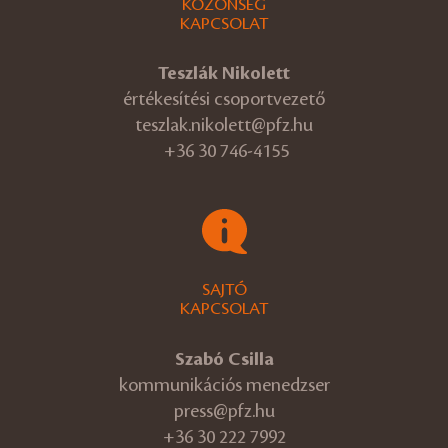
KÖZÖNSÉG
KAPCSOLAT
Teszlák Nikolett
értékesítési csoportvezető
teszlak.nikolett@pfz.hu
+36 30 746-4155
SAJTÓ
KAPCSOLAT
Szabó Csilla
kommunikációs menedzser
press@pfz.hu
+36 30 222 7992