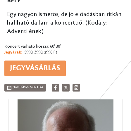
BELE
Egy nagyon ismerős, de jó előadásban ritkán
hallható dallam a koncertből (Kodály:
Adventi ének)
Koncert várható hossza: 60' 30"
Jegyárak:
5990, 3990, 2990 Ft
JEGYVÁSÁRLÁS
NAPTÁRBA MENTEM