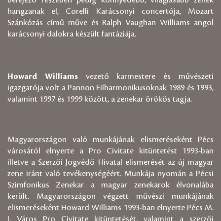
befejező részében pedig könnyedebb, világiasabb zenék
hangzanak el, Corelli Karácsonyi concertója, Mozart
Szánkózás című műve és Ralph Vaughan Williams angol
karácsonyi dalokra készült fantáziája.
Howard Williams
vezető karmestere és művészeti
igazgatója volt a Pannon Filharmonikusoknak 1989 és 1993,
valamint 1997 és 1999 között, a zenekar örökös tagja.
Magyarországon való munkájának elismeréseként Pécs
városától elnyerte a Pro Civitate kitüntetést 1993-ban
illetve a Szerzői Jogvédő Hivatal elismerését az új magyar
zene iránt való tevékenységéért. Munkája nyomán a Pécsi
Szimfonikus Zenekar a magyar zenekarok élvonalába
került. Magyarországon végzett művészi munkájának
elismeréseként Howard Williams 1993-ban elnyerte Pécs M.
J. Város Pro Civitate kitüntetését, valamint a szerzői