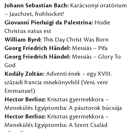
Johann Sebastian Bach:
Karácsonyi oratórium
– Jauchzet, frohlocket!
Giovanni Pierluigi da Palestrina:
Hodie
Christus natus est
William Byrd:
This Day Christ Was Born
Georg Friedrich Händel:
Messiás – Pifa
Georg Friedrich Händel:
Messiás – Glory To
God
Kodály Zoltán:
Adventi ének – egy XVIII.
századi francia misekönyvből (Veni, veni
Emmanuel)
Hector Berlioz:
Krisztus gyermekkora –
Menekülés Egyiptomba: A pásztorok búcsúja
Hector Berlioz:
Krisztus gyermekkora –
Menekülés Egyiptomba: A Szent Család