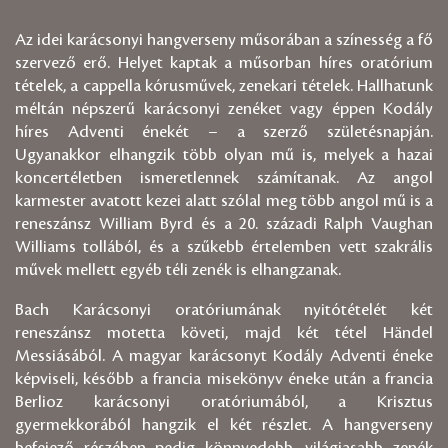
Az idei karácsonyi hangverseny műsorában a színesség a fő
szervező erő. Helyet kaptak a műsorban híres oratórium
tételek, a cappella kórusművek, zenekari tételek. Hallhatunk
méltán népszerű karácsonyi zenéket vagy éppen Kodály
híres Adventi énekét – a szerző születésnapján.
Ugyanakkor elhangzik több olyan mű is, melyek a hazai
koncertéletben ismeretlennek számítanak. Az angol
karmester avatott kezei alatt szólal meg több angol mű is a
reneszánsz William Byrd és a 20. századi Ralph Vaughan
Williams tollából, és a szűkebb értelemben vett szakrális
művek mellett egyéb téli zenék is elhangzanak.
Bach Karácsonyi oratóriumának nyitótételét két
reneszánsz motetta követi, majd két tétel Händel
Messiásából. A magyar karácsonyt Kodály Adventi éneke
képviseli, később a francia misekönyv éneke után a francia
Berlioz karácsonyi oratóriumából, a Krisztus
gyermekkorából hangzik el két részlet. A hangverseny