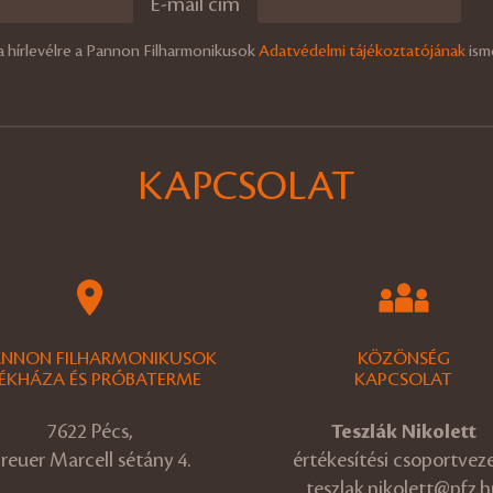
E-mail cím
a hírlevélre a Pannon Filharmonikusok
Adatvédelmi tájékoztatójának
ism
KAPCSOLAT
ANNON FILHARMONIKUSOK
KÖZÖNSÉG
ÉKHÁZA ÉS PRÓBATERME
KAPCSOLAT
7622 Pécs,
Teszlák Nikolett
reuer Marcell sétány 4.
értékesítési csoportvez
teszlak.nikolett@pfz.h