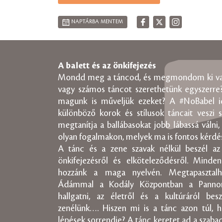
NAPTÁRBA MENTEM
A balett és az önkifejezés
Mondd meg a táncod, és megmondom ki vagy!
vagy számos táncot szerethetünk egyszerre?
magunk is műveljük ezeket? A #NoBabel i
különböző korok és stílusok táncait veszi 
megtanítja a ballábasokat jobb lábassá válni
olyan fogalmakon, melyek ma is fontos kérdé
A tánc és a zene szavak nélkül beszél az é
önkifejezésről és elköteleződésről. Minde
hozzánk a maga nyelvén. Megtapasztalh
Ádámmal a Kodály Központban a Pannon 
hallgatni, az életről és a kultúráról bes
zenélünk…. Hiszen mi is a tánc azon túl,
lépések sorrendje? A tánc keretet ad a szab