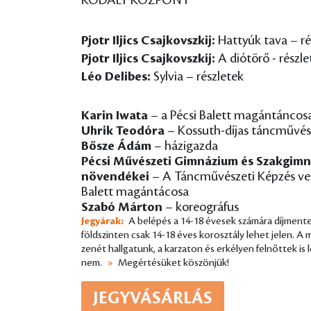
KODÁLY KÖZPONT
Pjotr Iljics Csajkovszkij:
Hattyúk tava – ré
Pjotr Iljics Csajkovszkij:
A diótörő - részle
Léo Delibes:
Sylvia – részletek
Karin Iwata
– a Pécsi Balett magántáncos
Uhrik Teodóra
– Kossuth-díjas táncművész
Bősze Ádám
– házigazda
Pécsi Művészeti Gimnázium és Szakgimn
növendékei
– A Táncművészeti Képzés vez
Balett magántácosa
Szabó Márton
– koreográfus
Jegyárak:
A belépés a 14-18 évesek számára díjmente
földszinten csak 14-18 éves korosztály lehet jelen. A 
zenét hallgatunk, a karzaton és erkélyen felnőttek is
nem.
»
Megértésüket köszönjük!
JEGYVÁSÁRLÁS