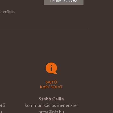
eretében.
SAJTÓ
KAPCSOLAT
Szabó Csilla
ető
kommunikációs menedzser
u
press@pfz.hu