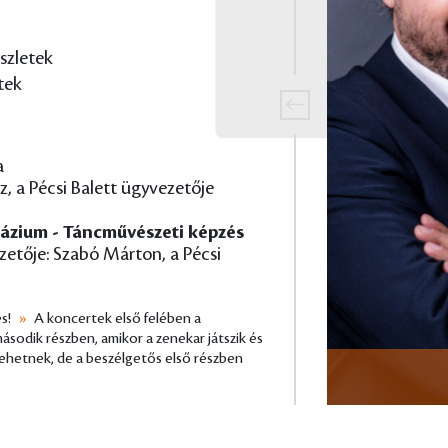
szletek
tek
a
, a Pécsi Balett ügyvezetője
ázium - Táncművészeti képzés
etője: Szabó Márton, a Pécsi
s!
»
A koncertek első felében a
második részben, amikor a zenekar játszik és
 lehetnek, de a beszélgetős első részben