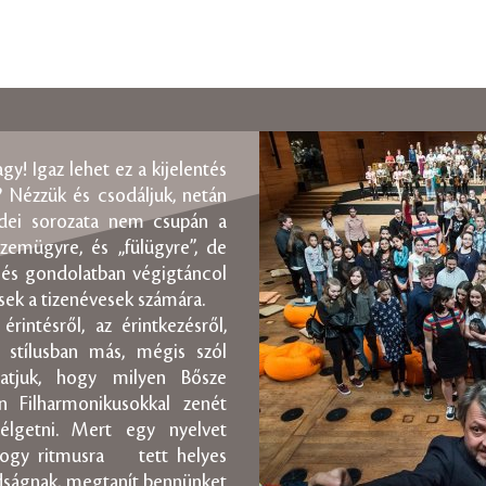
 Igaz lehet ez a kijelentés
 Nézzük és csodáljuk, netán
dei sorozata nem csupán a
szemügyre, és „fülügyre”, de
, és gondolatban végigtáncol
sek a tizenévesek számára.
rintésről, az érintkezésről,
n stílusban más, mégis szól
atjuk, hogy milyen Bősze
Filharmonikusokkal zenét
zélgetni. Mert egy nyelvet
 hogy ritmusra tett helyes
adságnak, megtanít bennünket