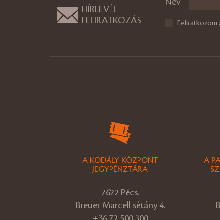
Név
HÍRLEVÉL
FELIRATKOZÁS
Feliratkozom 
A KODÁLY KÖZPONT
A P
JEGYPÉNZTÁRA
SZ
7622 Pécs,
Breuer Marcell sétány 4.
B
+36 72 500 300