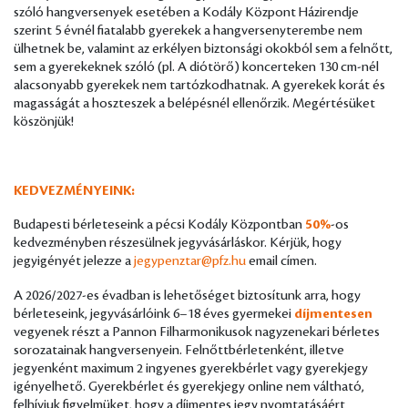
szóló hangversenyek esetében a Kodály Központ Házirendje
szerint 5 évnél fiatalabb gyerekek a hangversenyterembe nem
ülhetnek be, valamint az erkélyen biztonsági okokból sem a felnőtt,
sem a gyerekeknek szóló (pl. A diótörő) koncerteken 130 cm-nél
alacsonyabb gyerekek nem tartózkodhatnak. A gyerekek korát és
magasságát a hoszteszek a belépésnél ellenőrzik. Megértésüket
köszönjük!
KEDVEZMÉNYEINK:
Budapesti bérleteseink a pécsi Kodály Központban
50%
-os
kedvezményben részesülnek jegyvásárláskor. Kérjük, hogy
jegyigényét jelezze a
jegypenztar@pfz.hu
email címen.
A 2026/2027-es évadban is lehetőséget biztosítunk arra, hogy
bérleteseink, jegyvásárlóink 6–18 éves gyermekei
díjmentesen
vegyenek részt a Pannon Filharmonikusok nagyzenekari bérletes
sorozatainak hangversenyein. Felnőttbérletenként, illetve
jegyenként maximum 2 ingyenes gyerekbérlet vagy gyerekjegy
igényelhető. Gyerekbérlet és gyerekjegy online nem váltható,
felhívjuk figyelmüket, hogy a díjmentes jegy nyomtatásáért