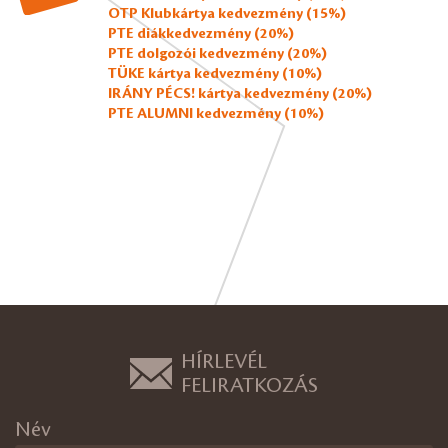
OTP Klubkártya kedvezmény (15%)
PTE diákkedvezmény (20%)
PTE dolgozói kedvezmény (20%)
TÜKE kártya kedvezmény (10%)
IRÁNY PÉCS! kártya kedvezmény (20%)
PTE ALUMNI kedvezmény (10%)
HÍRLEVÉL
FELIRATKOZÁS
Név