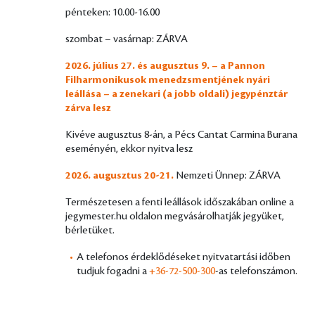
pénteken: 10.00-16.00
szombat – vasárnap: ZÁRVA
2026. július 27. és augusztus 9. – a Pannon
Filharmonikusok menedzsmentjének nyári
leállása – a zenekari (a jobb oldali) jegypénztár
zárva lesz
Kivéve augusztus 8-án, a Pécs Cantat Carmina Burana
eseményén, ekkor nyitva lesz
2026. augusztus 20-21.
Nemzeti Ünnep: ZÁRVA
Természetesen a fenti leállások időszakában online a
jegymester.hu oldalon megvásárolhatják jegyüket,
bérletüket.
A telefonos érdeklődéseket nyitvatartási időben
tudjuk fogadni a
+36-72-500-300
-as telefonszámon.