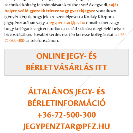
technikai költség felszámolására kerülhet sor! Az egyedi,
saját
helyre szóló gyerekbérletre vagy gyerekjegyre
vonatkozó
igényét kérjük, hogy jelezze személyesen a Kodály Központ
jegypénztárában vagy a
jegypenztar@pfz.hu
e-mail-címen vagy,
hogy kollégánk segíteni tudjon a család számára megfelelő helyek
biztosításában. További kérdés esetén keresse kollégáinkat a
+36-
72-500-300
-as telefonszámon.
ONLINE JEGY- ÉS
BÉRLETVÁSÁRLÁS ITT
ÁLTALÁNOS JEGY- ÉS
BÉRLETINFORMÁCIÓ
+36-72-500-300
JEGYPENZTAR@PFZ.HU