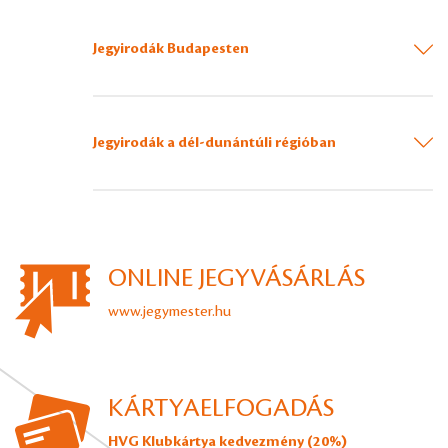
Jegyirodák Budapesten
Jegyirodák a dél-dunántúli régióban
ONLINE JEGYVÁSÁRLÁS
www.jegymester.hu
KÁRTYAELFOGADÁS
HVG Klubkártya kedvezmény (20%)