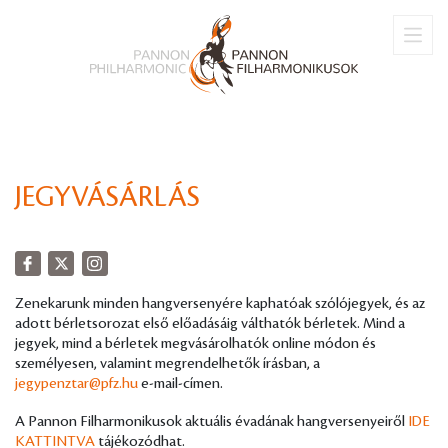
JEGYVÁSÁRLÁS
Zenekarunk minden hangversenyére kaphatóak szólójegyek, és az
adott bérletsorozat első előadásáig válthatók bérletek. Mind a
jegyek, mind a bérletek megvásárolhatók online módon és
személyesen, valamint megrendelhetők írásban, a
jegypenztar@pfz.hu
e-mail-címen.
A Pannon Filharmonikusok aktuális évadának hangversenyeiről
IDE
KATTINTVA
tájékozódhat.