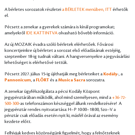
A bérletes sorozatok részletei
a BÉRLETEK menüben, ITT
érhetők
el.
Pécsett a zenekar a gyerekek számára is kínál programokat;
amelyekről
IDE KATTINTVA
olvasható bővebb információ.
Az új MOZAIK évadra szóló bérletek elérhetőek. Fővárosi
koncertjeinkre új bérletet a sorozat első előadásának estéjéig,
szeptember 18-ig tudnak váltani. A hangversenyekre a jegyvásárlási
lehetőséget is elérhetővé tettük.
Pécsett 2027. július 15-ig újíthatják meg bérleteiket a
Kodály
-, a
Pannonicum
, a
FLÖRT
és a
Musica Sacra
sorozatra.
A zenekar ügyfélszolgálata a pécsi Kodály Központ
jegypénztárában működik, ahol mind személyesen, mind a
+36-72-
500-300
-as telefonszámon készséggel állunk rendelkezésére! A
jegypénztár rendes nyitvatartása: H–P 10:00–18:00, Szo–V a
pénztár csak előadás esetén nyit ki, másfél órával az esemény
kezdete előtt.
Felhívjuk kedves közönségünk figyelmét, hogy a felnőtteknek