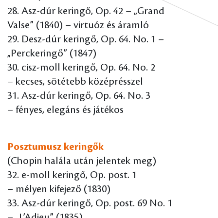
28. Asz-dúr keringő, Op. 42 – „Grand
Valse” (1840) – virtuóz és áramló
29. Desz-dúr keringő, Op. 64. No. 1 –
„Perckeringő” (1847)
30. cisz-moll keringő, Op. 64. No. 2
– kecses, sötétebb középrésszel
31. Asz-dúr keringő, Op. 64. No. 3
– fényes, elegáns és játékos
Posztumusz keringők
(Chopin halála után jelentek meg)
32. e-moll keringő, Op. post. 1
– mélyen kifejező (1830)
33. Asz-dúr keringő, Op. post. 69 No. 1
– „L’Adieu” (1835)