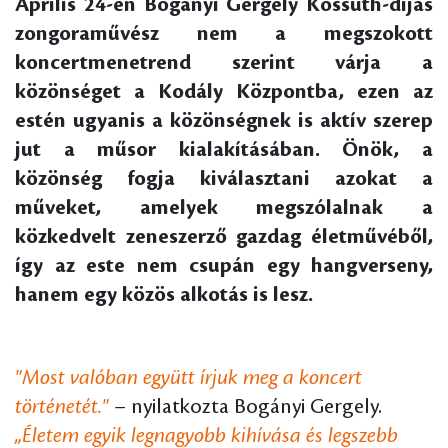
Április 24-én Bogányi Gergely Kossuth-díjas
zongoraművész nem a megszokott
koncertmenetrend szerint várja a
közönséget a Kodály Központba, ezen az
estén ugyanis a közönségnek is aktív szerep
jut a műsor kialakításában. Önök, a
közönség fogja kiválasztani azokat a
műveket, amelyek megszólalnak a
közkedvelt zeneszerző gazdag életművéből,
így az este nem csupán egy hangverseny,
hanem egy közös alkotás is lesz.
"Most valóban együtt írjuk meg a koncert
történetét."
– nyilatkozta Bogányi Gergely.
„Életem egyik legnagyobb kihívása és legszebb