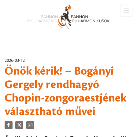
2026-03-12
Önök kérik! – Bogányi
Gergely rendhagyó
Chopin-zongoraestjének
választható művei