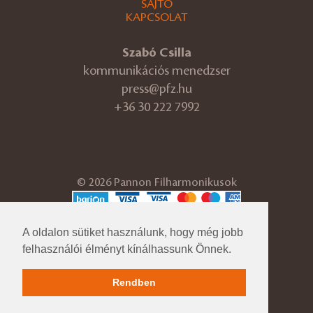
SAJTÓ
KAPCSOLAT
Szabó Csilla
kommunikációs menedzser
press@pfz.hu
+36 30 222 7992
© 2026 Pannon Filharmonikusok
ÁSZF
Adatvédelmi tájékoztató
A oldalon sütiket használunk, hogy még jobb
Cégadatok
felhasználói élményt kínálhassunk Önnek.
Impresszum
Közérdekű adatok
Rendben
Pfz.hu korábbi verzió