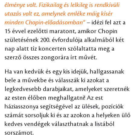
élménye volt. Fizikailag és lelkileg is rendkívüli
utazás volt ez, amelynek emléke máig kísér
minden Chopin-előadásomban”
– idézi fel azt a
15 évvel ezelőtti maratont, amikor Chopin
születésének 200. évfordulója alkalmából két
nap alatt tíz koncerten szólaltatta meg a
szerző összes zongorára írt művét.
Ha van kedvük és egy kis idejük, hallgassanak
bele a művekbe és válasszák ki azokat a
legkedvesebb darabjaikat, amelyeket szeretnék
az esten élőben meghallgatni! Az est
háziasszonya segítségével az ülések, pozíciók
számát sorsoljuk ki és az azokon a helyeken ülő
kedves vendégek választhatnak a listából
sorszámot.