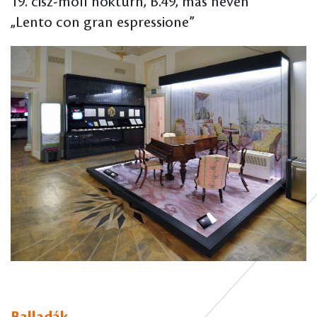
19. cisz-moll noktürn, B.49, más néven
„Lento con gran espressione”
Balladák