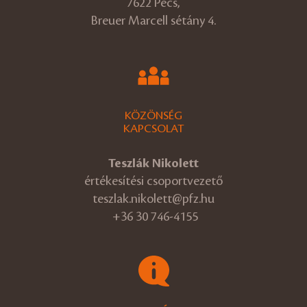
7622 Pécs,
Breuer Marcell sétány 4.
KÖZÖNSÉG
KAPCSOLAT
Teszlák Nikolett
értékesítési csoportvezető
teszlak.nikolett@pfz.hu
+36 30 746-4155