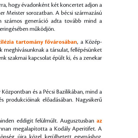
arra, hogy évadonként két koncertet adjon a
der Meister sorozatban. A bécsi származású
ban számos generáció adta tovább mind a
rkeringésében működjön.
ilézia tartomány fővárosában
, a Közép-
 meghívásunknak a társulat, fellépésünket
nk szakmai kapcsolat épült ki, és a zenekar
Központban és a Pécsi Bazilikában, mind a
és produkcióinak előadásában. Nagysikerű
 minden eddigit felülmúlt. Augusztusban
az
nnan megalapította a Kodály Aperitifet. A
zönség újra közel kerülhetett egymáshoz.