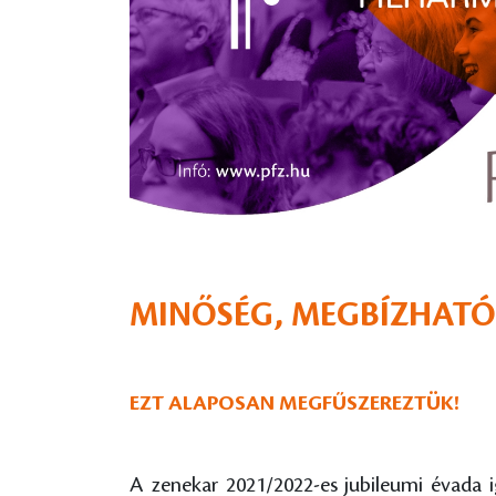
MINŐSÉG, MEGBÍZHATÓS
EZT ALAPOSAN MEGFŰSZEREZTÜK!
A zenekar 2021/2022-es jubileumi évada i