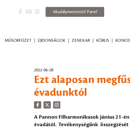
Akadálymentesítő Panel
MŰSORFÜZET
ÚJDONSÁGOK
ZENEKAR
KÓRUS
KONCE
2022-06-28
Ezt alaposan megfűs
évadunktól
A Pannon Filharmonikusok június 21-én é
évadától. Tevékenységünk összegzését 