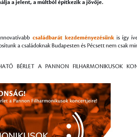
lja a jelent, a múltból építkezik a jövője.
ginnovatívabb
családbarát kezdeményezésünk
is így í
osítunk a családoknak Budapesten és Pécsett nem csak min
LTHATÓ BÉRLET A PANNON FILHARMONIKUSOK KON