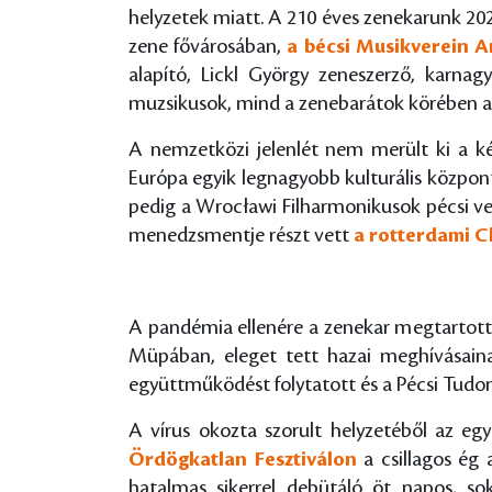
helyzetek miatt. A 210 éves zenekarunk 202
zene fővárosában,
a bécsi Musikverein 
alapító, Lickl György zeneszerző, karn
muzsikusok, mind a zenebarátok körében az
A nemzetközi jelenlét nem merült ki a k
Európa egyik legnagyobb kulturális közpo
pedig a Wrocławi Filharmonikusok pécsi ven
menedzsmentje részt vett
a rotterdami C
A pandémia ellenére a zenekar megtartott
Müpában, eleget tett hazai meghívásaina
együttműködést folytatott és a Pécsi Tud
A vírus okozta szorult helyzetéből az eg
Ördögkatlan Fesztiválon
a csillagos ég 
hatalmas sikerrel debütáló öt napos, so