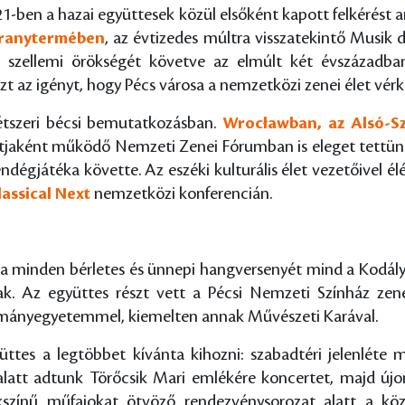
1-ben a hazai együttesek közül elsőként kapott felkérést 
Aranytermében
, az évtizedes múltra visszatekintő Musik 
agy szellemi örökségét követve az elmúlt két évszázad
t az igényt, hogy Pécs városa a nemzetközi zenei élet vé
étszeri bécsi bemutatkozásban.
Wrocławban, az Alsó-Sz
ntjaként működő Nemzeti Zenei Fórumban is eleget tettünk
dégjátéka követte. Az eszéki kulturális élet vezetőivel élé
lassical Next
nemzetközi konferencián.
a minden bérletes és ünnepi hangversenyét mind a Kodály 
k. Az együttes részt vett a Pécsi Nemzeti Színház zen
ományegyetemmel, kiemelten annak Művészeti Karával.
yüttes a legtöbbet kívánta kihozni: szabadtéri jelenléte
alatt adtunk Törőcsik Mari emlékére koncertet, majd újo
kszínű műfajokat ötvöző rendezvénysorozat alatt a kö