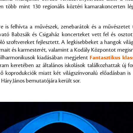
 több mint 130 regionális köztéri kamarakoncerten lép
 is felhívta a művészek, zenebarátok és a művészetet t
ató Babzsák és Csigaház koncerteket vett fel és osztot
ló szoftvereket fejlesztett. A legkisebbeket a hangok vil
lamait és karmesterét, valamint a Kodály Központot megism
ilharmonikusok kiadásában megjelent
Fantasztikus klas
ram keretében az általános iskolások találkozhattak új 
nő koprodukciók miatt két világszínvonalú előadásban is
 Háry János bemutatójára került sor.