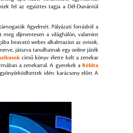
tek fel az együttes tagja a Dél-Dunántúl
ámogatók figyelmét. Pályázati forrásból a
t meg díjmentesen a világhálón, valamint
ágába beavató webes alkalmazást az ovisok,
erve, játszva tanulhatnak egy online játék
szikusok
című könyv életre kelt a zenekar
formában a zenekarral. A gyerekek a
Bóbita
 gyönyörködhettek idén: karácsony előtt A