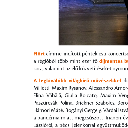
Flört
címmel indított péntek esti koncertso
a régióból több mint ezer fő
díjmentes b
sora, valamint az élő közvetítéseket nyom
A legkiválóbb világhírű művészekkel
do
Milletti, Maxim Rysanov, Alessandro Amoret
Elina Vähälä, Giulia Bolcato, Maxim Venge
Pasztircsák Polina, Brickner Szabolcs, Bor
Hámori Máté, Bogányi Gergely, Várdai Istv
a pandémia miatt megcsúszott Trianon-év
Lászlóról, a pécsi Jelenkorral együttműköd