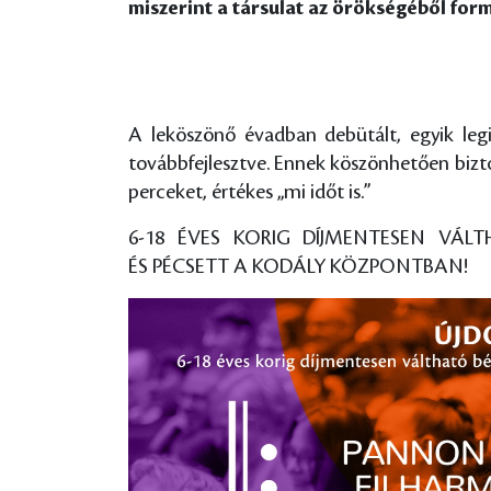
miszerint a társulat az örökségéből formá
A leköszönő évadban debütált, egyik le
továbbfejlesztve. Ennek köszönhetően bizt
perceket, értékes „mi időt is.”
6-18 ÉVES KORIG DÍJMENTESEN VÁ
ÉS PÉCSETT A KODÁLY KÖZPONTBAN!