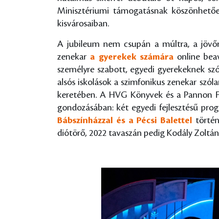
Minisztériumi támogatásnak köszönhetően
kisvárosaiban.
A jubileum nem csupán a múltra, a jövőre
zenekar
a gyerekek számára
online beav
személyre szabott, egyedi gyerekeknek szó
alsós iskolások a szimfonikus zenekar szó
keretében. A HVG Könyvek és a Pannon F
gondozásában: két egyedi fejlesztésű prog
Bábszínházzal és a Pécsi Balettel
törté
diótörő, 2022 tavaszán pedig Kodály Zoltán