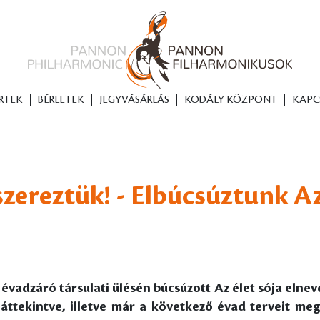
RTEK
BÉRLETEK
JEGYVÁSÁRLÁS
KODÁLY KÖZPONT
KAPC
zereztük! - Elbúcsúztunk Az 
vadzáró társulati ülésén búcsúzott Az élet sója elneve
áttekintve, illetve már a következő évad terveit meg