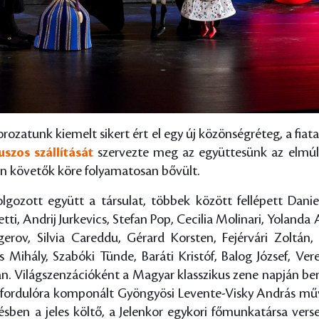
rozatunk kiemelt sikert ért el egy új közönségréteg, a fiat
uszos szállítását
szervezte meg az együttesünk az elmúl
on követők köre folyamatosan bővült.
lgozott együtt a társulat, többek között fellépett Dani
ti, Andrij Jurkevics, Stefan Pop, Cecilia Molinari, Yoland
rov, Silvia Careddu, Gérard Korsten, Fejérvári Zoltán, 
os Mihály, Szabóki Tünde, Baráti Kristóf, Balog József, V
án. Világszenzációként a Magyar klasszikus zene napján be
fordulóra komponált Gyöngyösi Levente-Visky András műv
ésben a jeles költő, a Jelenkor egykori főmunkatársa ver