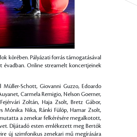
alok körében. Pályázati forrás támogatásával
t évadban. Online streamelt koncertjeinek
el Müller-Schott, Giovanni Guzzo, Edoardo
a Auyanet, Carmela Remigio, Nelson Goerner,
Fejérvári Zoltán, Haja Zsolt, Bretz Gábor,
eres Mónika Nika, Ránki Fülöp, Hamar Zsolt,
mutatta a zenekar felkérésére megalkotott,
et. Díjátadó esten emlékezett meg Bertók
seire új szimfonikus zenekari mű megírására