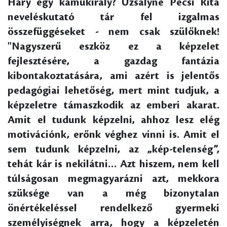
Háry egy kamukirály? Uzsalyné Pécsi Rita
neveléskutató tár fel izgalmas
összefüggéseket - nem csak szülőknek!
"Nagyszerű eszköz ez a képzelet
fejlesztésére, a gazdag fantázia
kibontakoztatására, ami azért is jelentős
pedagógiai lehetőség, mert mint tudjuk, a
képzeletre támaszkodik az emberi akarat.
Amit el tudunk képzelni, ahhoz lesz elég
motivációnk, erőnk véghez vinni is. Amit el
sem tudunk képzelni, az „kép-telenség”,
tehát kár is nekilátni… Azt hiszem, nem kell
túlságosan megmagyarázni azt, mekkora
szüksége van a még bizonytalan
önértékeléssel rendelkező gyermeki
személyiségnek arra, hogy a képzeletén