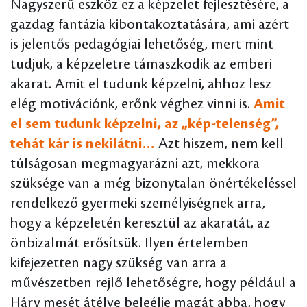
Nagyszerű eszköz ez a képzelet fejlesztésére, a
gazdag fantázia kibontakoztatására, ami azért
is jelentős pedagógiai lehetőség, mert mint
tudjuk, a képzeletre támaszkodik az emberi
akarat. Amit el tudunk képzelni, ahhoz lesz
elég motivációnk, erőnk véghez vinni is.
Amit
el sem tudunk képzelni, az „kép-telenség”,
tehát kár is nekilátni…
Azt hiszem, nem kell
túlságosan megmagyarázni azt, mekkora
szüksége van a még bizonytalan önértékeléssel
rendelkező gyermeki személyiségnek arra,
hogy a képzeletén keresztül az akaratát, az
önbizalmát erősítsük. Ilyen értelemben
kifejezetten nagy szükség van arra a
művészetben rejlő lehetőségre, hogy például a
Háry mesét átélve beleélje magát abba, hogy