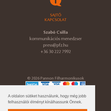
SAJTÓ
KAPCSOLAT
Szabó Csilla
kommunikációs menedzser
press@pfz.hu
+36 30 222 7992
© 2026 Pannon Filharmonikusok
ÁSZF
Adatvédelmi tájékoztató
A oldalon sütiket használunk, hogy még jobb
Cégadatok
felhasználói élményt kínálhassunk Önnek.
Impresszum