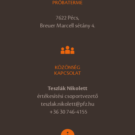
PRÓBATERME
7622 Pécs,
Breuer Marcell sétány 4.
KÖZÖNSÉG
KAPCSOLAT
Teszlák Nikolett
értékesítési csoportvezető
teszlak.nikolett@pfz.hu
+36 30 746-4155