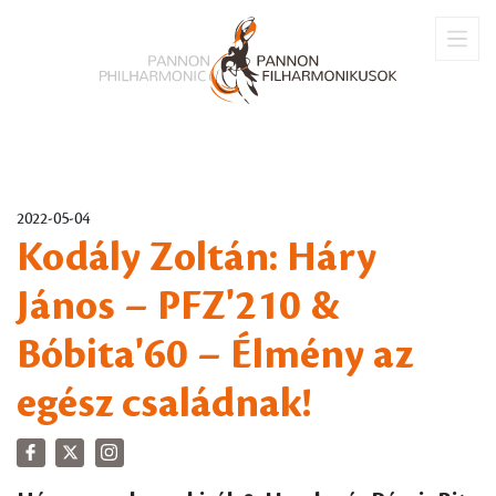
2022-05-04
Kodály Zoltán: Háry
János – PFZ'210 &
Bóbita'60 – Élmény az
egész családnak!