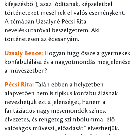
kifejezésből), azaz lódítanak, képzeletbeli
történeteket mesélnek el valós eseményként.
A témában Uzsalyné Pécsi Rita
neveléskutatóval beszélgettem. Aki
történetesen az édesanyám.
Uzsaly Bence:
Hogyan függ össze a gyermekek
konfabulálása és a nagyotmondás megjelenése
a művészetben?
Pécsi Rita:
Talán ebben a helyzetben
alapvetően nem is tipikus konfabulálásnak
nevezhetjük ezt a jelenséget, hanem a
fantáziadús nagy mesemondók színes,
élvezetes, és rengeteg szimbólummal élő
valóságos művészi „előadását” élvezhetjük.