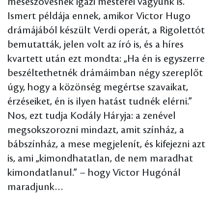
meseszövésnek igazi mesterei vagyunk is.
Ismert példája ennek, amikor Victor Hugo
drámájából készült Verdi operát, a Rigolettót
bemutatták, jelen volt az író is, és a híres
kvartett után ezt mondta: „Ha én is egyszerre
beszéltethetnék drámáimban négy szereplőt
úgy, hogy a közönség megértse szavaikat,
érzéseiket, én is ilyen hatást tudnék elérni.”
Nos, ezt tudja Kodály Háryja: a zenével
megsokszorozni mindazt, amit színház, a
bábszínház, a mese megjelenít, és kifejezni azt
is, ami „kimondhatatlan, de nem maradhat
kimondatlanul.” – hogy Victor Hugónál
maradjunk…