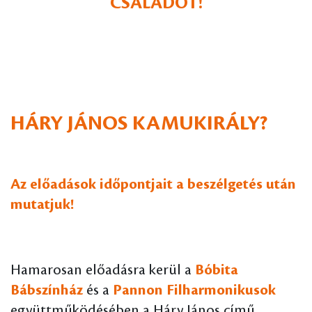
CSALÁDOT!
HÁRY JÁNOS KAMUKIRÁLY?
Az előadások időpontjait a beszélgetés után
mutatjuk!
Hamarosan előadásra kerül a
Bóbita
Bábszínház
és a
Pannon Filharmonikusok
együttműködésében a Háry János című