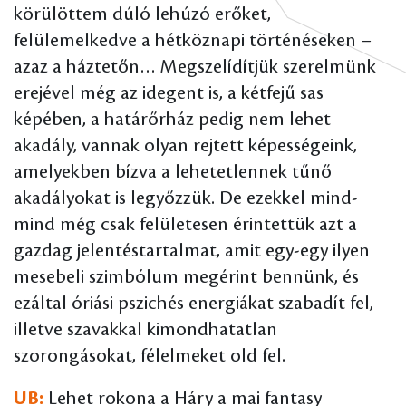
körülöttem dúló lehúzó erőket,
felülemelkedve a hétköznapi történéseken –
azaz a háztetőn… Megszelídítjük szerelmünk
erejével még az idegent is, a kétfejű sas
képében, a határőrház pedig nem lehet
akadály, vannak olyan rejtett képességeink,
amelyekben bízva a lehetetlennek tűnő
akadályokat is legyőzzük. De ezekkel mind-
mind még csak felületesen érintettük azt a
gazdag jelentéstartalmat, amit egy-egy ilyen
mesebeli szimbólum megérint bennünk, és
ezáltal óriási pszichés energiákat szabadít fel,
illetve szavakkal kimondhatatlan
szorongásokat, félelmeket old fel.
UB:
Lehet rokona a Háry a mai fantasy