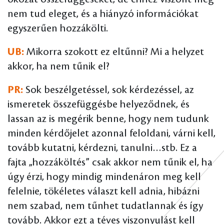
nem tud eleget, és a hiányzó információkat
egyszerűen hozzákölti.
UB:
Mikorra szokott ez eltűnni? Mi a helyzet
akkor, ha nem tűnik el?
PR:
Sok beszélgetéssel, sok kérdezéssel, az
ismeretek összefüggésbe helyeződnek, és
lassan az is megérik benne, hogy nem tudunk
minden kérdőjelet azonnal feloldani, várni kell,
tovább kutatni, kérdezni, tanulni…stb. Ez a
fajta „hozzáköltés” csak akkor nem tűnik el, ha
úgy érzi, hogy mindig mindenáron meg kell
felelnie, tökéletes választ kell adnia, hibázni
nem szabad, nem tűnhet tudatlannak és így
tovább. Akkor ezt a téves viszonyulást kell