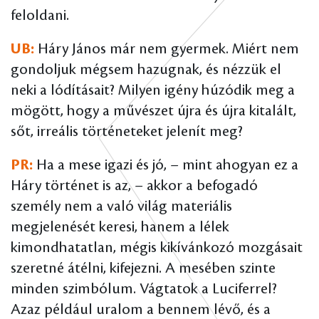
feloldani.
UB:
Háry János már nem gyermek. Miért nem
gondoljuk mégsem hazugnak, és nézzük el
neki a lódításait? Milyen igény húzódik meg a
mögött, hogy a művészet újra és újra kitalált,
sőt, irreális történeteket jelenít meg?
PR:
Ha a mese igazi és jó, – mint ahogyan ez a
Háry történet is az, – akkor a befogadó
személy nem a való világ materiális
megjelenését keresi, hanem a lélek
kimondhatatlan, mégis kikívánkozó mozgásait
szeretné átélni, kifejezni. A mesében szinte
minden szimbólum. Vágtatok a Luciferrel?
Azaz például uralom a bennem lévő, és a