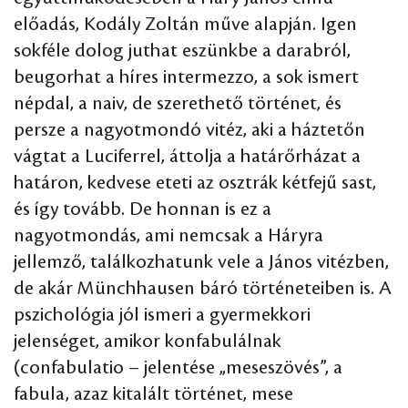
előadás, Kodály Zoltán műve alapján. Igen
sokféle dolog juthat eszünkbe a darabról,
beugorhat a híres intermezzo, a sok ismert
népdal, a naiv, de szerethető történet, és
persze a nagyotmondó vitéz, aki a háztetőn
vágtat a Luciferrel, áttolja a határőrházat a
határon, kedvese eteti az osztrák kétfejű sast,
és így tovább. De honnan is ez a
nagyotmondás, ami nemcsak a Háryra
jellemző, találkozhatunk vele a János vitézben,
de akár Münchhausen báró történeteiben is. A
pszichológia jól ismeri a gyermekkori
jelenséget, amikor konfabulálnak
(confabulatio – jelentése „meseszövés”, a
fabula, azaz kitalált történet, mese