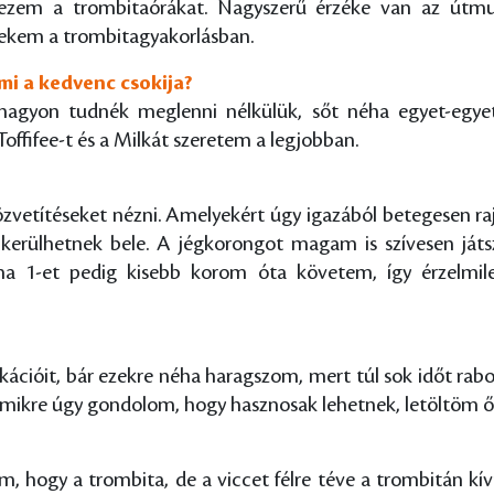
zem a trombitaórákat. Nagyszerű érzéke van az útmutat
nekem a trombitagyakorlásban.
mi a kedvenc csokija?
gyon tudnék meglenni nélkülük, sőt néha egyet-egyet a
ffifee-t és a Milkát szeretem a legjobban.
vetítéseket nézni. Amelyekért úgy igazából betegesen ra
k kerülhetnek bele. A jégkorongot magam is szívesen ját
rma 1-et pedig kisebb korom óta követem, így érzelmi
ációit, bár ezekre néha haragszom, mert túl sok időt rabo
mikre úgy gondolom, hogy hasznosak lehetnek, letöltöm ő
 hogy a trombita, de a viccet félre téve a trombitán kívü