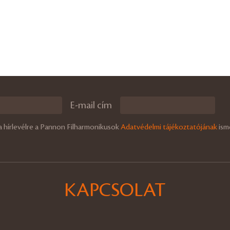
E-mail cím
a hírlevélre a Pannon Filharmonikusok
Adatvédelmi tájékoztatójának
ism
KAPCSOLAT