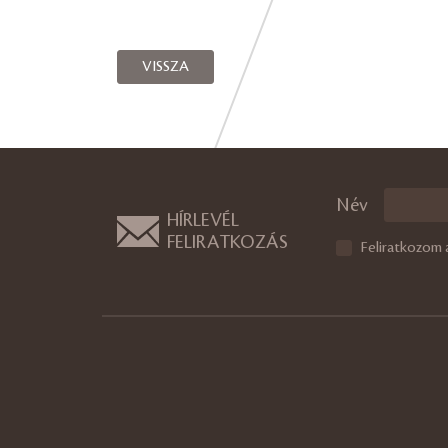
VISSZA
Név
HÍRLEVÉL
FELIRATKOZÁS
Feliratkozom 