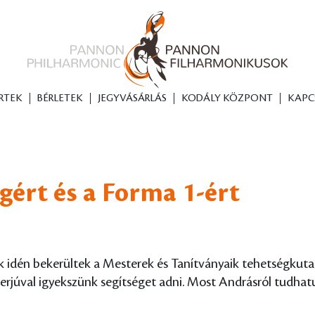
RTEK
BÉRLETEK
JEGYVÁSÁRLÁS
KODÁLY KÖZPONT
KAPC
gért és a Forma 1-ért
kik idén bekerültek a Mesterek és Tanítványaik tehetségk
nterjúval igyekszünk segítséget adni. Most Andrásról tudh