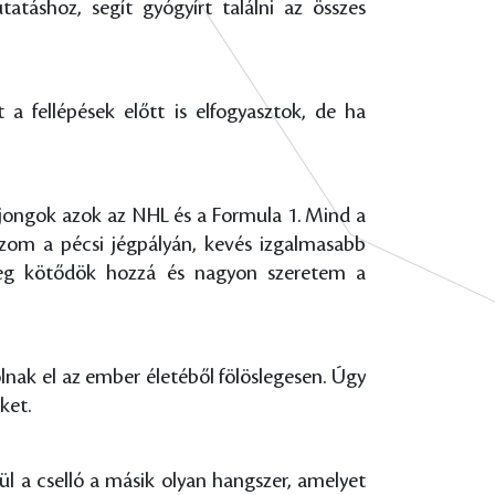
áshoz, segít gyógyírt találni az összes
 fellépések előtt is elfogyasztok, de ha
jongok azok az NHL és a Formula 1. Mind a
szom a pécsi jégpályán, kevés izgalmasabb
leg kötődök hozzá és nagyon szeretem a
lnak el az ember életéből fölöslegesen. Úgy
ket.
l a cselló a másik olyan hangszer, amelyet