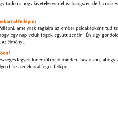
így tudom, hogy kivételesen nehéz hangszer, de ha már val
ekarral fellépni?
fellépni, amelynek tagjaira az ember példaképként tud t
ogy egy nap velük fogok együtt zenélni. Én úgy gondolo
t az élményt.
tően?
zséges legyek. Innentől majd mindent hoz a sors, ahogy si
en híres zenekarral fogok fellépni.