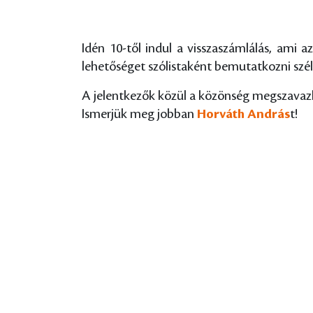
Idén 10-től indul a visszaszámlálás, ami 
lehetőséget szólistaként bemutatkozni szél
A jelentkezők közül a közönség megszavazh
Ismerjük meg jobban
Horváth András
t!