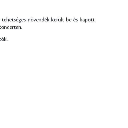
10 tehetséges növendék került be és kapott
koncerten.
tók.