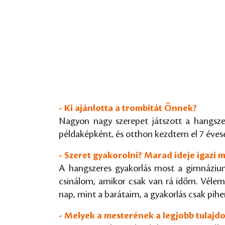
- Ki ajánlotta a trombitát Önnek?
Nagyon nagy szerepet játszott a hangsz
példaképként, és otthon kezdtem el 7 évese
- Szeret gyakorolni? Marad ideje igazi m
A hangszeres gyakorlás most a gimnázium
csinálom, amikor csak van rá időm. Véle
nap, mint a barátaim, a gyakorlás csak pi
- Melyek a mesterének a legjobb tulajd