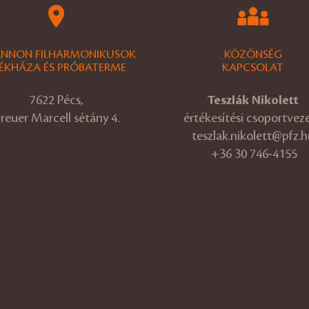
ANNON FILHARMONIKUSOK
KÖZÖNSÉG
ÉKHÁZA ÉS PRÓBATERME
KAPCSOLAT
7622 Pécs,
Teszlák Nikolett
reuer Marcell sétány 4.
értékesítési csoportvez
teszlak.nikolett@pfz.h
+36 30 746-4155