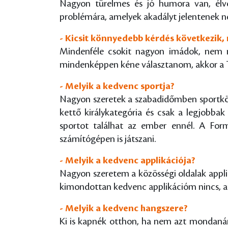
Nagyon türelmes és jó humora van, élve
problémára, amelyek akadályt jelentenek 
- Kicsit könnyedebb kérdés következik, 
Mindenféle csokit nagyon imádok, nem na
mindenképpen kéne választanom, akkor a To
- Melyik a kedvenc sportja?
Nagyon szeretek a szabadidőmben sportköz
kettő királykategória és csak a legjobba
sportot találhat az ember ennél. A Fo
számítógépen is játszani.
- Melyik a kedvenc applikációja?
Nagyon szeretem a közösségi oldalak applik
kimondottan kedvenc applikációm nincs, a
- Melyik a kedvenc hangszere?
Ki is kapnék otthon, ha nem azt mondanám,