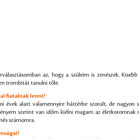
erválasztásomban az, hogy a szüleim is zenészek. Kise
n trombitát tanulni tőle.
ai fiatalnak lenni?
i évek alatt valamennyire háttérbe szorult, de nagyon s
ményem szerint van időm kiélni magam az életkoromnak 
henés számomra.
onságai?