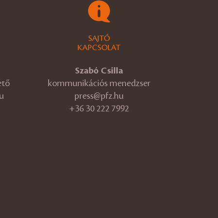
SAJTÓ
KAPCSOLAT
Szabó Csilla
ető
kommunikációs menedzser
u
press@pfz.hu
+36 30 222 7992