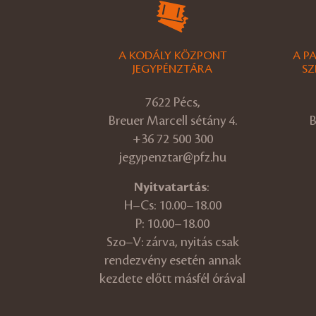
A KODÁLY KÖZPONT
A P
JEGYPÉNZTÁRA
SZ
7622 Pécs,
Breuer Marcell sétány 4.
B
+36 72 500 300
jegypenztar@pfz.hu
Nyitvatartás
:
H–Cs: 10.00–18.00
P: 10.00–18.00
Szo–V: zárva, nyitás csak
rendezvény esetén annak
kezdete előtt másfél órával