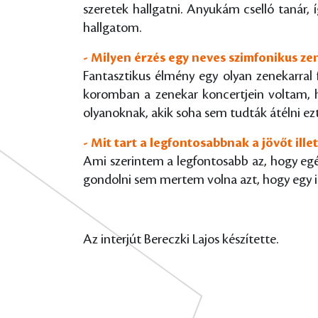
szeretek hallgatni. Anyukám cselló tanár, 
hallgatom.
- Milyen érzés egy neves szimfonikus zen
Fantasztikus élmény egy olyan zenekarral 
koromban a zenekar koncertjein voltam, h
olyanoknak, akik soha sem tudták átélni ez
- Mit tart a legfontosabbnak a jövőt ille
Ami szerintem a legfontosabb az, hogy egés
gondolni sem mertem volna azt, hogy egy ily
Az interjút Bereczki Lajos készítette.