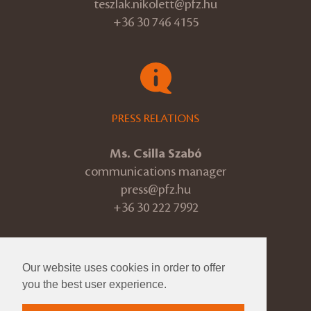
teszlak.nikolett@pfz.hu
+36 30 746 4155
PRESS RELATIONS
Ms. Csilla Szabó
communications manager
press@pfz.hu
+36 30 222 7992
Our website uses cookies in order to offer
© 2026 Pannon Philharmonic
you the best user experience.