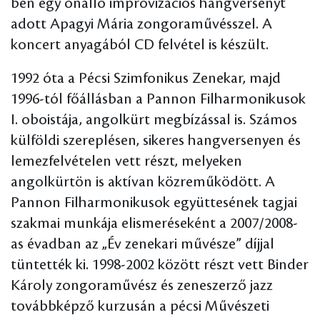
ben egy önálló improvizációs hangversenyt
adott Apagyi Mária zongoraművésszel. A
koncert anyagából CD felvétel is készült.
1992 óta a Pécsi Szimfonikus Zenekar, majd
1996-tól főállásban a Pannon Filharmonikusok
I. oboistája, angolkürt megbízással is. Számos
külföldi szereplésen, sikeres hangversenyen és
lemezfelvételen vett részt, melyeken
angolkürtön is aktívan közreműködött. A
Pannon Filharmonikusok együttesének tagjai
szakmai munkája elismeréseként a 2007/2008-
as évadban az „Év zenekari művésze” díjjal
tüntették ki. 1998-2002 között részt vett Binder
Károly zongoraművész és zeneszerző jazz
továbbképző kurzusán a pécsi Művészeti