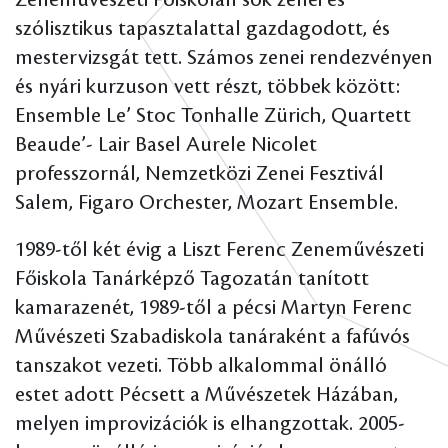
Zeneművészeti Főiskolán sok zenei és
szólisztikus tapasztalattal gazdagodott, és
mestervizsgát tett. Számos zenei rendezvényen
és nyári kurzuson vett részt, többek között:
Ensemble Le’ Stoc Tonhalle Zürich, Quartett
Beaude’- Lair Basel Aurele Nicolet
professzornál, Nemzetközi Zenei Fesztivál
Salem, Figaro Orchester, Mozart Ensemble.
1989-től két évig a Liszt Ferenc Zeneművészeti
Főiskola Tanárképző Tagozatán tanított
kamarazenét, 1989-től a pécsi Martyn Ferenc
Művészeti Szabadiskola tanáraként a fafúvós
tanszakot vezeti. Több alkalommal önálló
estet adott Pécsett a Művészetek Házában,
melyen improvizációk is elhangzottak. 2005-