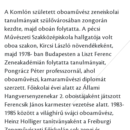
A Komlón született oboaművész zeneiskolai
tanulmányait szülővárosában zongorán
kezdte, majd oboán folytatta. A pécsi
Művészeti Szakközépiskola hallgatója volt
oboa szakon, Kircsi László növendékeként,
majd 1978- ban Budapesten a Liszt Ferenc
Zeneakadémián folytatta tanulmányait,
Pongrácz Péter professzornál, ahol
oboaművészi, kamaraművészi diplomát
szerzett. Főiskolai évei alatt az Állami
Hangversenyzenekar 2. oboistájaként játszott
Ferencsik János karmester vezetése alatt. 1983-
1985 között a világhírű svájci oboaművész,
Heinz Holliger tanítványaként a Freiburgi