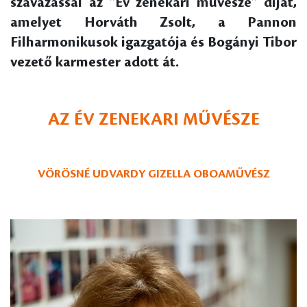
szavazással az "Év zenekari művésze" díjat,
amelyet Horváth Zsolt, a Pannon
Filharmonikusok igazgatója és Bogányi Tibor
vezető karmester adott át.
AZ ÉV ZENEKARI MŰVÉSZE
VÖRÖSNÉ UDVARDY GIZELLA OBOAMŰVÉSZ