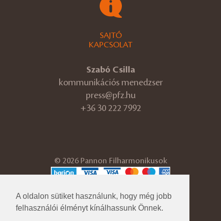
SAJTÓ
KAPCSOLAT
Szabó Csilla
kommunikációs menedzser
press@pfz.hu
+36 30 222 7992
© 2026 Pannon Filharmonikusok
ÁSZF
Adatvédelmi tájékoztató
A oldalon sütiket használunk, hogy még jobb
Cégadatok
felhasználói élményt kínálhassunk Önnek.
Impresszum