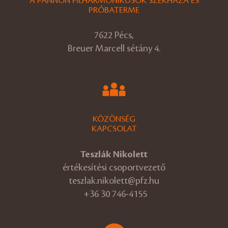
A PANNON FILHARMONIKUSOK SZÉKHÁZA ÉS
PRÓBATERME
7622 Pécs,
Breuer Marcell sétány 4.
KÖZÖNSÉG
KAPCSOLAT
Teszlák Nikolett
értékesítési csoportvezető
teszlak.nikolett@pfz.hu
+36 30 746-4155