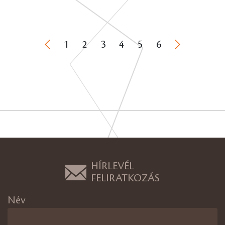
1
2
3
4
5
6
HÍRLEVÉL
FELIRATKOZÁS
Név