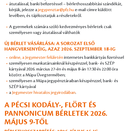
átutalással, banki befizetéssel – bérlethosszabbítási szándékát,
kérjük, jelezze a
jegypenztar@pfz.hu
e-mail-címre küldött
levélben, és tájékoztatjuk a részletekről.
A gyermekek számára szóló kedvezményes bérletek csak
személyesen vagy átutalással válthatók
ÚJ BÉRLET VÁSÁRLÁSA: A SOROZAT ELSŐ
HANGVERSENYÉIG, AZAZ 2026. SZEPTEMBER 18-IG
online, a Jegymester felületén
internetes bankkártyás fizetéssel
személyesen munkatársainknál készpénzzel, bank- és SZÉP
kártyával 2026. március 27-én és május 8-án 17:30 és 22:00 óra
között a Müpa Üvegtermében;
személyesen a Müpa jegypénztáraiban készpénzzel, bank- és
SZÉP kártyával
a
Jegymester hivatalos jegyirodáiban
.
A PÉCSI KODÁLY-, FLÖRT ÉS
PANNONICUM BÉRLETEK 2026.
MÁJUS 9-TŐL