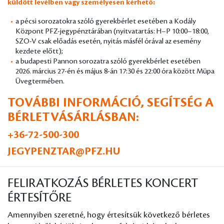
küldött levélben vagy személyesen kérhető:
a pécsi sorozatokra szóló gyerekbérlet esetében a Kodály
Központ PFZ-jegypénztárában (nyitvatartás: H–P 10:00–18:00,
SZO-V csak előadás esetén, nyitás másfél órával az esemény
kezdete előtt);
a budapesti Pannon sorozatra szóló gyerekbérlet esetében
2026. március 27-én és május 8-án 17:30 és 22:00 óra között Müpa
Üvegtermében.
TOVÁBBI INFORMÁCIÓ, SEGÍTSÉG A
BÉRLETVÁSÁRLÁSBAN:
+36-72-500-300
JEGYPENZTAR@PFZ.HU
FELIRATKOZÁS BÉRLETES KONCERT
ÉRTESÍTŐRE
Amennyiben szeretné, hogy értesítsük következő bérletes