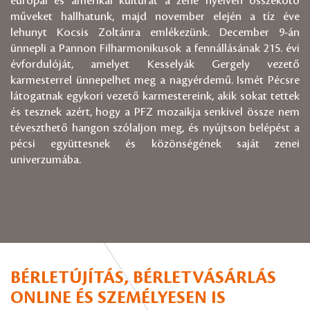
európai és amerikai kultúrát a zene nyelvén összekötő
műveket hallhatunk, majd november elején a tíz éve
lehunyt Kocsis Zoltánra emlékezünk. December 9-án
ünnepli a Pannon Filharmonikusok a fennállásának 215. évi
évfordulóját, amelyet Kesselyák Gergely vezető
karmesterrel ünnepelhet meg a nagyérdemű. Ismét Pécsre
látogatnak egykori vezető karmestereink, akik sokat tettek
és tesznek azért, hogy a PFZ mozaikja senkivel össze nem
téveszthető hangon szólaljon meg, és nyújtson belépést a
pécsi együttesnek és közönségének saját zenei
univerzumába.
BÉRLETÚJÍTÁS, BÉRLETVÁSÁRLÁS
ONLINE ÉS SZEMÉLYESEN IS