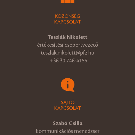
KÖZÖNSÉG
KAPCSOLAT
Teszlák Nikolett
értékesítési csoportvezető
teszlak.nikolett@pfz.hu
+36 30 746-4155
SAJTÓ
KAPCSOLAT
Szabó Csilla
kommunikációs menedzser