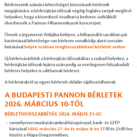
Bérleteseink számára lehetőséget biztosítunk bérleteik
megújítására: a bérletújítási időszak végéig foglalva tartjuk meglévő
helyeiket, hogy a következő évadban is kedvenc székükből
élvezhessék a Pannon Filharmonikusok koncertjeit.
Önnek a Jegymester fiókjába belépve, a felhasználói sarokban pár
kattintással lehetősége van bérletes vonalkódja alatti sorszám
beírásával
helyre szólóan meghosszabbítani bérletét online
Új bérletvásárlóink a bérletújítás időszakában a szabad helyekre, a
bérletújítási időszak lejárta után pedig az esetlegesen felszabadult
bérletes helyekre is válthatnak bérletet.
A bérletárakról az egyes bérletek oldalán tájékozódhatnak.
A BUDAPESTI PANNON BÉRLETEK
2026. MÁRCIUS 10-TŐL
BÉRLETHOSSZABBÍTÁS 2026. MÁJUS 31-IG
személyesen munkatársainknál készpénzzel, bank- és SZÉP
kártyával
2026. március 27-én és május 8-án
17:30 és 22:00 óra
között a Müpa Üvegtermében;