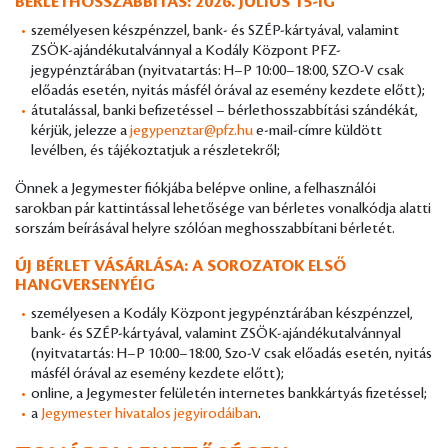
BÉRLETHOSSZABBÍTÁS: 2026. JÚLIUS 15-IG
személyesen készpénzzel, bank- és SZÉP-kártyával, valamint
ZSÖK-ajándékutalvánnyal a Kodály Központ PFZ-
jegypénztárában (nyitvatartás: H–P 10:00–18:00, SZO-V csak
előadás esetén, nyitás másfél órával az esemény kezdete előtt);
átutalással, banki befizetéssel – bérlethosszabbítási szándékát,
kérjük, jelezze a
jegypenztar@pfz.hu
e-mail-címre küldött
levélben, és tájékoztatjuk a részletekről;
Önnek a Jegymester fiókjába belépve online, a felhasználói
sarokban pár kattintással lehetősége van bérletes vonalkódja alatti
sorszám beírásával helyre szólóan meghosszabbítani bérletét.
ÚJ BÉRLET VÁSÁRLÁSA: A SOROZATOK ELSŐ
HANGVERSENYÉIG
személyesen a Kodály Központ jegypénztárában készpénzzel,
bank- és SZÉP-kártyával, valamint ZSÖK-ajándékutalvánnyal
(nyitvatartás: H–P 10:00–18:00, Szo-V csak előadás esetén, nyitás
másfél órával az esemény kezdete előtt);
online, a Jegymester felületén internetes bankkártyás fizetéssel;
a
Jegymester hivatalos jegyirodáiban
.