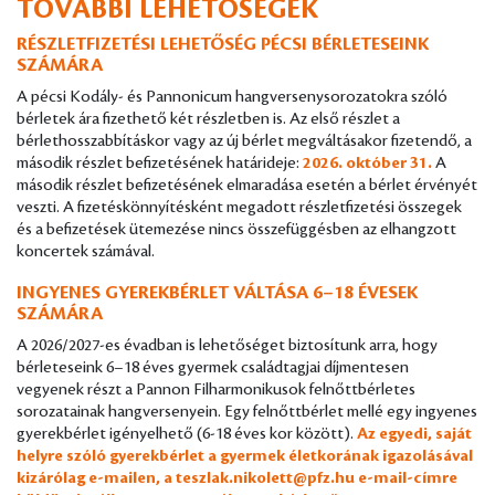
TOVÁBBI LEHETŐSÉGEK
RÉSZLETFIZETÉSI LEHETŐSÉG PÉCSI BÉRLETESEINK
SZÁMÁRA
A pécsi Kodály- és Pannonicum hangversenysorozatokra szóló
bérletek ára fizethető két részletben is. Az első részlet a
bérlethosszabbításkor vagy az új bérlet megváltásakor fizetendő, a
második részlet befizetésének határideje:
2026. október 31.
A
második részlet befizetésének elmaradása esetén a bérlet érvényét
veszti. A fizetéskönnyítésként megadott részletfizetési összegek
és a befizetések ütemezése nincs összefüggésben az elhangzott
koncertek számával.
INGYENES GYEREKBÉRLET VÁLTÁSA 6–18 ÉVESEK
SZÁMÁRA
A 2026/2027-es évadban is lehetőséget biztosítunk arra, hogy
bérleteseink 6–18 éves gyermek családtagjai díjmentesen
vegyenek részt a Pannon Filharmonikusok felnőttbérletes
sorozatainak hangversenyein. Egy felnőttbérlet mellé egy ingyenes
gyerekbérlet igényelhető (6-18 éves kor között).
Az egyedi, saját
helyre szóló gyerekbérlet a gyermek életkorának igazolásával
kizárólag e-mailen, a
teszlak.nikolett@pfz.hu
e-mail-címre