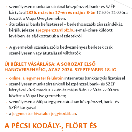
személyesen munkatársainknál készpénzzel, bank- és SZÉP
kártyával
2026. március 27-én és május 8-án
17:30 és 22:00 óra
között a Müpa Üvegtermében;
átutalással, banki befizetéssel – bérlethosszabbítási szándékát,
kérjük, jelezze a
jegypenztar@pfz.hu
e-mail-címre küldött
levélben, és tájékoztatjuk a részletekről.
A gyermekek számára szóló kedvezményes bérletek csak
személyesen vagy átutalással válthatók
ÚJ BÉRLET VÁSÁRLÁSA: A SOROZAT ELSŐ
HANGVERSENYÉIG, AZAZ 2026. SZEPTEMBER 18-IG
online, a Jegymester felületén
internetes bankkártyás fizetéssel
személyesen munkatársainknál készpénzzel, bank- és SZÉP
kártyával 2026. március 27-én és május 8-án 17:30 és 22:00 óra
között a Müpa Üvegtermében;
személyesen a Müpa jegypénztáraiban készpénzzel, bank- és
SZÉP kártyával
a
Jegymester hivatalos jegyirodáiban
.
A PÉCSI KODÁLY-, FLÖRT ÉS