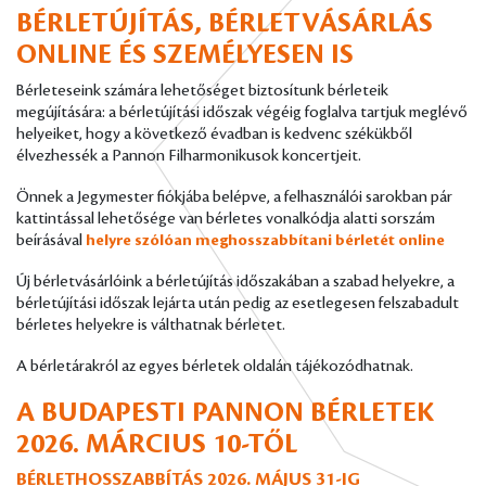
BÉRLETÚJÍTÁS, BÉRLETVÁSÁRLÁS
ONLINE ÉS SZEMÉLYESEN IS
Bérleteseink számára lehetőséget biztosítunk bérleteik
megújítására: a bérletújítási időszak végéig foglalva tartjuk meglévő
helyeiket, hogy a következő évadban is kedvenc székükből
élvezhessék a Pannon Filharmonikusok koncertjeit.
Önnek a Jegymester fiókjába belépve, a felhasználói sarokban pár
kattintással lehetősége van bérletes vonalkódja alatti sorszám
beírásával
helyre szólóan meghosszabbítani bérletét online
Új bérletvásárlóink a bérletújítás időszakában a szabad helyekre, a
bérletújítási időszak lejárta után pedig az esetlegesen felszabadult
bérletes helyekre is válthatnak bérletet.
A bérletárakról az egyes bérletek oldalán tájékozódhatnak.
A BUDAPESTI PANNON BÉRLETEK
2026. MÁRCIUS 10-TŐL
BÉRLETHOSSZABBÍTÁS 2026. MÁJUS 31-IG