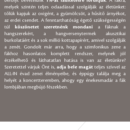
befolyt bevételünk
1%-át faültetésre fordítjuk
. A fákra,
melyek szintén teljes odaadással szolgálják az életünket:
tőlük kapjuk az oxigént, a gyümölcsöt, a hűsítő árnyékot,
az erdei csendet. A fenntarthatóság égető szükségességén
túl
köszönetet szeretnénk mondani
a fáknak a
hangszerekért, a hangversenytermek akusztikai
burkolatáért és a sok millió kottapapírért, amivel szolgálják
a zenét. Gondolt már arra, hogy a szimfonikus zene a
fákhoz hasonlatos komplett rendszer, melynek jól
érzékelhető és láthatatlan hatása is van az életünkre?
Szeretettel várjuk Önt is,
adja bele magát
teljes szívvel az
ALL-IN évad zenei élményeibe, és éppúgy találja meg a
helyét a koncertteremben, ahogy egy énekesmadár a fák
lombjában megbújó fészekben.