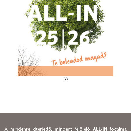
1/1
A mindenre kiterjedő, mindent felölelő
ALL-IN
fogalma