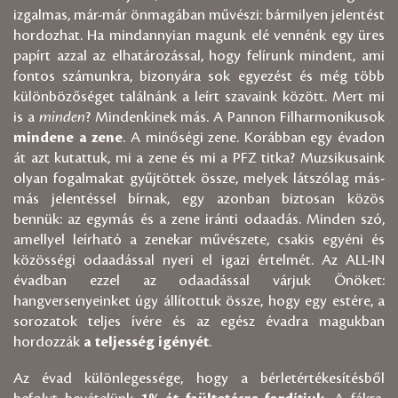
izgalmas, már-már önmagában művészi: bármilyen jelentést
hordozhat. Ha mindannyian magunk elé vennénk egy üres
papírt azzal az elhatározással, hogy felírunk mindent, ami
fontos számunkra, bizonyára sok egyezést és még több
különbözőséget találnánk a leírt szavaink között. Mert mi
is a
minden
? Mindenkinek más. A Pannon Filharmonikusok
mindene a zene
. A minőségi zene. Korábban egy évadon
át azt kutattuk, mi a zene és mi a PFZ titka? Muzsikusaink
olyan fogalmakat gyűjtöttek össze, melyek látszólag más-
más jelentéssel bírnak, egy azonban biztosan közös
bennük: az egymás és a zene iránti odaadás. Minden szó,
amellyel leírható a zenekar művészete, csakis egyéni és
közösségi odaadással nyeri el igazi értelmét. Az ALL-IN
évadban ezzel az odaadással várjuk Önöket:
hangversenyeinket úgy állítottuk össze, hogy egy estére, a
sorozatok teljes ívére és az egész évadra magukban
hordozzák
a teljesség igényét
.
Az évad különlegessége, hogy a bérletértékesítésből