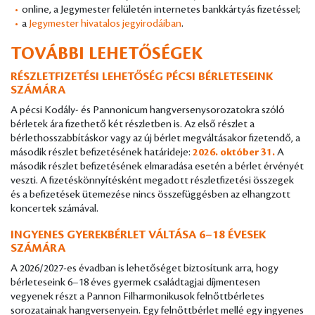
online, a Jegymester felületén internetes bankkártyás fizetéssel;
a
Jegymester hivatalos jegyirodáiban
.
TOVÁBBI LEHETŐSÉGEK
RÉSZLETFIZETÉSI LEHETŐSÉG PÉCSI BÉRLETESEINK
SZÁMÁRA
A pécsi Kodály- és Pannonicum hangversenysorozatokra szóló
bérletek ára fizethető két részletben is. Az első részlet a
bérlethosszabbításkor vagy az új bérlet megváltásakor fizetendő, a
második részlet befizetésének határideje:
2026. október 31.
A
második részlet befizetésének elmaradása esetén a bérlet érvényét
veszti. A fizetéskönnyítésként megadott részletfizetési összegek
és a befizetések ütemezése nincs összefüggésben az elhangzott
koncertek számával.
INGYENES GYEREKBÉRLET VÁLTÁSA 6–18 ÉVESEK
SZÁMÁRA
A 2026/2027-es évadban is lehetőséget biztosítunk arra, hogy
bérleteseink 6–18 éves gyermek családtagjai díjmentesen
vegyenek részt a Pannon Filharmonikusok felnőttbérletes
sorozatainak hangversenyein. Egy felnőttbérlet mellé egy ingyenes