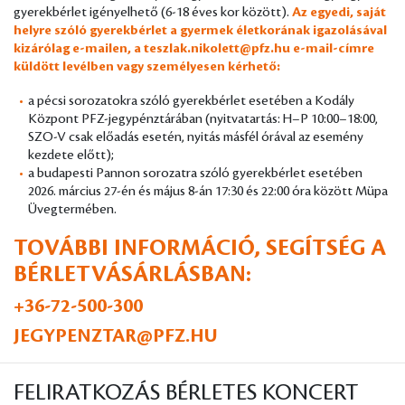
gyerekbérlet igényelhető (6-18 éves kor között).
Az egyedi, saját
helyre szóló gyerekbérlet a gyermek életkorának igazolásával
kizárólag e-mailen, a
teszlak.nikolett@pfz.hu
e-mail-címre
küldött levélben vagy személyesen kérhető:
a pécsi sorozatokra szóló gyerekbérlet esetében a Kodály
Központ PFZ-jegypénztárában (nyitvatartás: H–P 10:00–18:00,
SZO-V csak előadás esetén, nyitás másfél órával az esemény
kezdete előtt);
a budapesti Pannon sorozatra szóló gyerekbérlet esetében
2026. március 27-én és május 8-án 17:30 és 22:00 óra között Müpa
Üvegtermében.
TOVÁBBI INFORMÁCIÓ, SEGÍTSÉG A
BÉRLETVÁSÁRLÁSBAN:
+36-72-500-300
JEGYPENZTAR@PFZ.HU
FELIRATKOZÁS BÉRLETES KONCERT