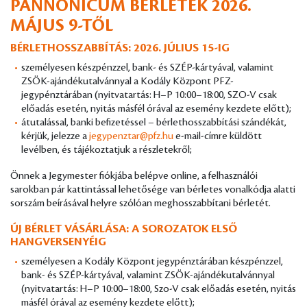
PANNONICUM BÉRLETEK 2026.
MÁJUS 9-TŐL
BÉRLETHOSSZABBÍTÁS: 2026. JÚLIUS 15-IG
személyesen készpénzzel, bank- és SZÉP-kártyával, valamint
ZSÖK-ajándékutalvánnyal a Kodály Központ PFZ-
jegypénztárában (nyitvatartás: H–P 10:00–18:00, SZO-V csak
előadás esetén, nyitás másfél órával az esemény kezdete előtt);
átutalással, banki befizetéssel – bérlethosszabbítási szándékát,
kérjük, jelezze a
jegypenztar@pfz.hu
e-mail-címre küldött
levélben, és tájékoztatjuk a részletekről;
Önnek a Jegymester fiókjába belépve online, a felhasználói
sarokban pár kattintással lehetősége van bérletes vonalkódja alatti
sorszám beírásával helyre szólóan meghosszabbítani bérletét.
ÚJ BÉRLET VÁSÁRLÁSA: A SOROZATOK ELSŐ
HANGVERSENYÉIG
személyesen a Kodály Központ jegypénztárában készpénzzel,
bank- és SZÉP-kártyával, valamint ZSÖK-ajándékutalvánnyal
(nyitvatartás: H–P 10:00–18:00, Szo-V csak előadás esetén, nyitás
másfél órával az esemény kezdete előtt);