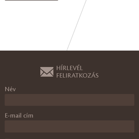
HÍRLEVÉL
FELIRATKOZÁS
Név
E-mail cím